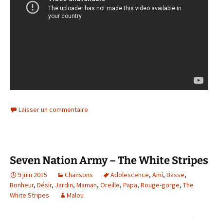
Laisser un commentaire
Seven Nation Army – The White Stripes
9 juin 2015
Chansons
Adolescence
,
Ami
,
Basse
,
Bonheur
,
Désir
,
Jardin
,
Maman
,
Oreille
,
Papa
,
Rouge-gorge
,
The
White Stripes
Malou