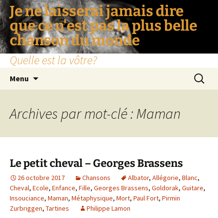
Je ne laisserai jamais dire
que ce n'est pas la plus belle
chanson du monde
Quelle est la vôtre?
Aller
Recherc
Menu
au
contenu
Archives par mot-clé : Maman
Le petit cheval – Georges Brassens
26 octobre 2017
Chansons
Albator
,
Allégorie
,
Blanc
,
Cheval
,
Ecole
,
Enfance
,
Fille
,
Georges Brassens
,
Goldorak
,
Guitare
,
Insouciance
,
Maman
,
Métaphysique
,
Mort
,
Paul Fort
,
Pirmin
Zurbriggen
,
Tartines
Philippe Lamon