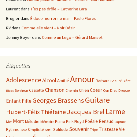
Laurent
dans
T’es pas drôle – Catherine Lara
Brugier
dans
É doce morrer no mar – Paulo Flores
RV
dans
Comme elle vient – Noir Désir
Johnny Boyer
dans
Comme un Lego – Gérard Manset
Étiquettes
Amour
Adolescence
Alcool
Amitié
Barbara
Beauté
Bière
Chanson
Coeur
Cassette
Chien
Bonheur
Chemin
Con
Dieu
Drogue
Blues
Guitare
Georges Brassens
Enfant
Fille
Larme
Jacques Brel
Hubert-Félix Thiéfaine
Mort
Poésie
Renaud
Mélodie
Piano
Pink Floyd
Mer
Mémoire
Rupture
Souvenir
Tristesse
Vie
Rythme
Solitude
Simplicité
Tripe
Sexe
Soleil