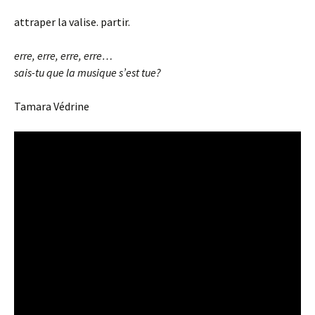
attraper la valise. partir.
erre, erre, erre, erre…
sais-tu que la musique s’est tue?
Tamara Védrine