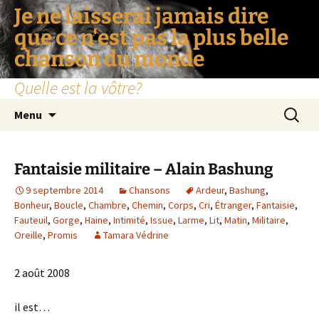
Je ne laisserai jamais dire
que ce n'est pas la plus belle
chanson du monde
Quelle est la vôtre?
Aller
Recherc
Menu
au
contenu
Fantaisie militaire – Alain Bashung
9 septembre 2014
Chansons
Ardeur
,
Bashung
,
Bonheur
,
Boucle
,
Chambre
,
Chemin
,
Corps
,
Cri
,
Étranger
,
Fantaisie
,
Fauteuil
,
Gorge
,
Haine
,
Intimité
,
Issue
,
Larme
,
Lit
,
Matin
,
Militaire
,
Oreille
,
Promis
Tamara Védrine
2 août 2008
il est…