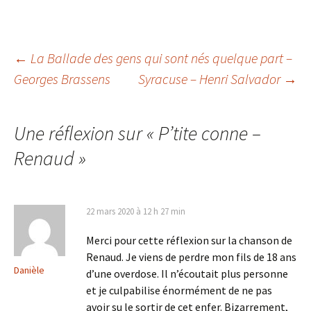
Navigation
←
La Ballade des gens qui sont nés quelque part –
Georges Brassens
Syracuse – Henri Salvador
→
des
Une réflexion sur «
P’tite conne –
articles
Renaud
»
22 mars 2020 à 12 h 27 min
Merci pour cette réflexion sur la chanson de
Renaud. Je viens de perdre mon fils de 18 ans
Danièle
d’une overdose. Il n’écoutait plus personne
et je culpabilise énormément de ne pas
avoir su le sortir de cet enfer. Bizarrement,