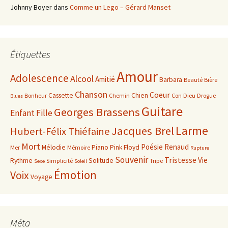
Johnny Boyer
dans
Comme un Lego – Gérard Manset
Étiquettes
Amour
Adolescence
Alcool
Amitié
Barbara
Beauté
Bière
Chanson
Coeur
Cassette
Chien
Bonheur
Chemin
Con
Dieu
Drogue
Blues
Guitare
Georges Brassens
Enfant
Fille
Larme
Jacques Brel
Hubert-Félix Thiéfaine
Mort
Poésie
Renaud
Mélodie
Piano
Pink Floyd
Mer
Mémoire
Rupture
Souvenir
Tristesse
Vie
Rythme
Solitude
Simplicité
Tripe
Sexe
Soleil
Émotion
Voix
Voyage
Méta