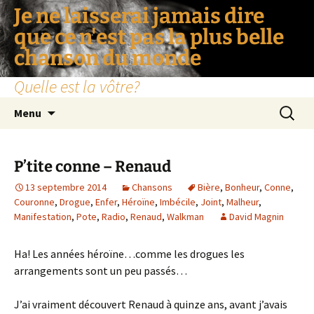
Je ne laisserai jamais dire
que ce n'est pas la plus belle
chanson du monde
Quelle est la vôtre?
Aller
Recherc
Menu
au
contenu
P’tite conne – Renaud
13 septembre 2014
Chansons
Bière
,
Bonheur
,
Conne
,
Couronne
,
Drogue
,
Enfer
,
Héroïne
,
Imbécile
,
Joint
,
Malheur
,
Manifestation
,
Pote
,
Radio
,
Renaud
,
Walkman
David Magnin
Ha! Les années héroïne…comme les drogues les
arrangements sont un peu passés…
J’ai vraiment découvert Renaud à quinze ans, avant j’avais