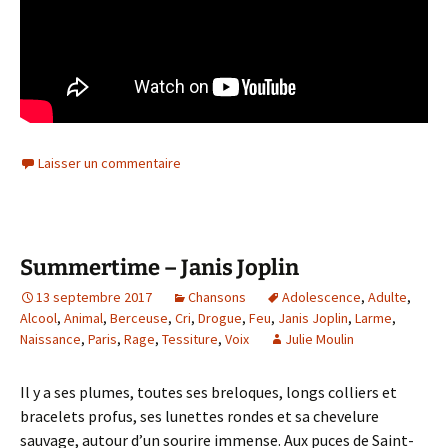
Laisser un commentaire
Summertime – Janis Joplin
13 septembre 2017
Chansons
Adolescence
,
Adulte
,
Alcool
,
Animal
,
Berceuse
,
Cri
,
Drogue
,
Feu
,
Janis Joplin
,
Larme
,
Naissance
,
Paris
,
Rage
,
Tessiture
,
Voix
Julie Moulin
Il y a ses plumes, toutes ses breloques, longs colliers et
bracelets profus, ses lunettes rondes et sa chevelure
sauvage, autour d’un sourire immense. Aux puces de Saint-