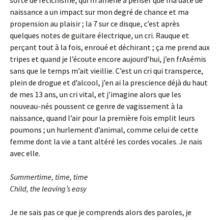
sorte de fétichisme, qui m’amène à penser que ma date de
naissance a un impact sur mon degré de chance et ma
propension au plaisir ; la 7 sur ce disque, c’est après
quelques notes de guitare électrique, un cri. Rauque et
perçant tout à la fois, enroué et déchirant ; ça me prend aux
tripes et quand je l’écoute encore aujourd’hui, j’en frAsémis
sans que le temps m’ait vieillie. C’est un cri qui transperce,
plein de drogue et d’alcool, j’en ai la prescience déjà du haut
de mes 13 ans, un cri vital, et j’imagine alors que les
nouveau-nés poussent ce genre de vagissement à la
naissance, quand l’air pour la première fois emplit leurs
poumons ; un hurlement d’animal, comme celui de cette
femme dont la vie a tant altéré les cordes vocales. Je nais
avec elle.
Summertime, time, time
Child, the leaving’s easy
Je ne sais pas ce que je comprends alors des paroles, je