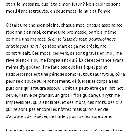
était le message, quel était mon futur ? Noir désir ce sont
mes 14 ans retrouvés, en deux mots, la nuit et l’envie.
C’était une chanson pleine, chaque mot, chaque assonance,
résonnait en moi, comme une promesse, parfois même
comme une menace.
Si on se lasse de tout, pourquoi nous
entrelaçons-nous ?
ça résonnait et ça me créait, me
construisait. Ces mots, ces vers, se sont gravés en moi, me
révélaient-ils ou me forgeaient-ils ? La désespérance avant
même d’y goûter. Il ne faut pas oublier à quel point
l’adolescence est une période sombre, tout sauf futile, où la
peur se dispute au renoncement, déjà. Mais le corps a ses
pulsions qu’il faudra assouvir, c’était peut-être ça l’instinct
de vie, l’envie de grandir, un gros riff de guitare, un rythme
imprévisible, qui s’endiable, et des mots, des mots, des cris,
qui ne sont pas encore les nôtres mais qu’on a envie
d’adopter, de répéter, de hurler, pour se les approprier.
Il me faudra encore quelques années avant qu’on me glisse,