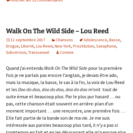
Afficher les 10 commentaires
Walk On The Wild Side – Lou Reed
11 septembre 2017
Chansons
Adolescence
,
Basse
,
Drogue
,
Liberté
,
Lou Reed
,
New York
,
Prostitution
,
Saxophone
,
Subversion
,
Transsexuel
Corinne
Quand j’ai entendu
Walk On The Wild Side
pour la première
fois je ne parlais pas encore l’anglais, je devais être ado,
mais la musique, la basse, le sax à la fin, la voix de Lou Reed
et les
Doo do doo, doo do doo, doo do doo
m’ont tout de
suite émue et beaucoup plus. Par le plus pur hasard … ou
pas, cette chanson était souvent en arrière-plan d’un
moment important … une rencontre, une première fois …
Elle fait partie de la bande son de ma vie. Je me suis
intéressée aux paroles beaucoup plus tard, il n’y a pas si
longtemps en fait et en les découvrant elle m’a encore plus