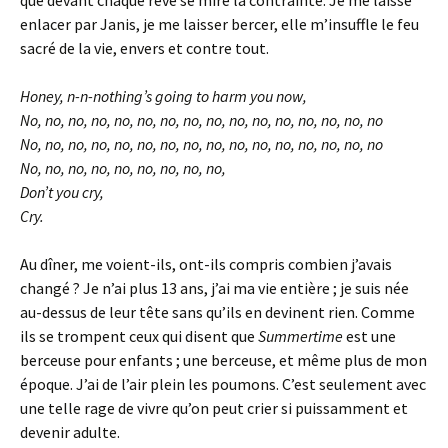
que devant chaque rêve se mire la contrainte. Je me laisse
enlacer par Janis, je me laisser bercer, elle m’insuffle le feu
sacré de la vie, envers et contre tout.
Honey, n-n-nothing’s going to harm you now,
No, no, no, no, no, no, no, no, no, no, no, no, no, no, no, no
No, no, no, no, no, no, no, no, no, no, no, no, no, no, no, no
No, no, no, no, no, no, no, no, no,
Don’t you cry,
Cry.
Au dîner, me voient-ils, ont-ils compris combien j’avais
changé ? Je n’ai plus 13 ans, j’ai ma vie entière ; je suis née
au-dessus de leur tête sans qu’ils en devinent rien. Comme
ils se trompent ceux qui disent que
Summertime
est une
berceuse pour enfants ; une berceuse, et même plus de mon
époque. J’ai de l’air plein les poumons. C’est seulement avec
une telle rage de vivre qu’on peut crier si puissamment et
devenir adulte.