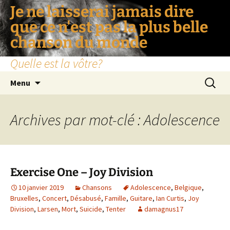
Je ne laisserai jamais dire
que ce n'est pas la plus belle
chanson du monde
Quelle est la vôtre?
Aller
Recherc
Menu
au
contenu
Archives par mot-clé : Adolescence
Exercise One – Joy Division
10 janvier 2019
Chansons
Adolescence
,
Belgique
,
Bruxelles
,
Concert
,
Désabusé
,
Famille
,
Guitare
,
Ian Curtis
,
Joy
Division
,
Larsen
,
Mort
,
Suicide
,
Tenter
damagnus17