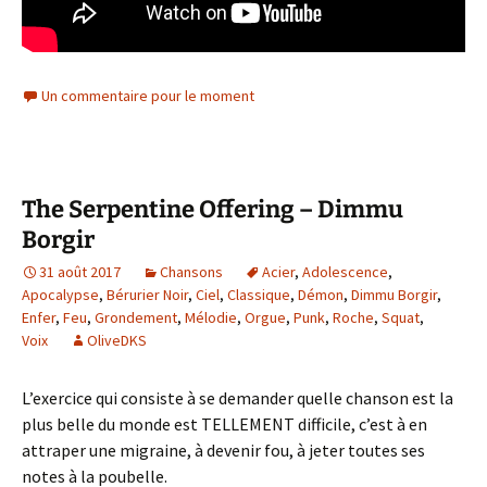
Un commentaire pour le moment
The Serpentine Offering – Dimmu
Borgir
31 août 2017
Chansons
Acier
,
Adolescence
,
Apocalypse
,
Bérurier Noir
,
Ciel
,
Classique
,
Démon
,
Dimmu Borgir
,
Enfer
,
Feu
,
Grondement
,
Mélodie
,
Orgue
,
Punk
,
Roche
,
Squat
,
Voix
OliveDKS
L’exercice qui consiste à se demander quelle chanson est la
plus belle du monde est TELLEMENT difficile, c’est à en
attraper une migraine, à devenir fou, à jeter toutes ses
notes à la poubelle.