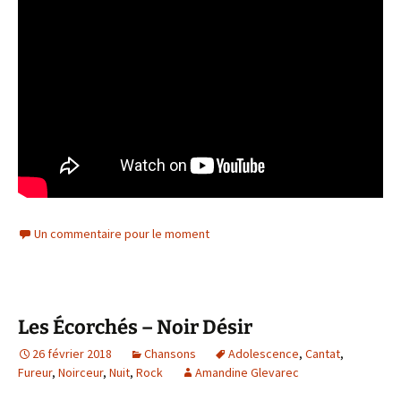
Un commentaire pour le moment
Les Écorchés – Noir Désir
26 février 2018
Chansons
Adolescence
,
Cantat
,
Fureur
,
Noirceur
,
Nuit
,
Rock
Amandine Glevarec