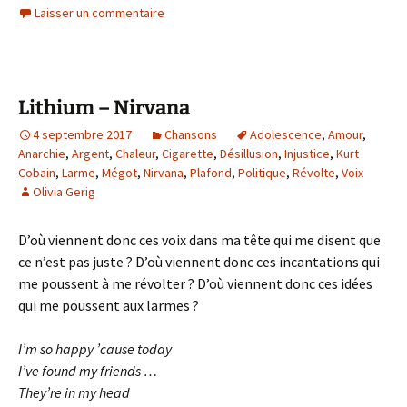
Laisser un commentaire
Lithium – Nirvana
4 septembre 2017
Chansons
Adolescence
,
Amour
,
Anarchie
,
Argent
,
Chaleur
,
Cigarette
,
Désillusion
,
Injustice
,
Kurt
Cobain
,
Larme
,
Mégot
,
Nirvana
,
Plafond
,
Politique
,
Révolte
,
Voix
Olivia Gerig
D’où viennent donc ces voix dans ma tête qui me disent que
ce n’est pas juste ? D’où viennent donc ces incantations qui
me poussent à me révolter ? D’où viennent donc ces idées
qui me poussent aux larmes ?
I’m so happy ’cause today
I’ve found my friends …
They’re in my head