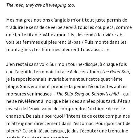
The men, they are all weeping too.
Mes maigres notions d’anglais m’ont tout juste permis de
traduire le sens de ce verbe servi à tous les couplets, comme
une lente litanie. «Allez mon fils, descend à la rivière / Et
vois les femmes qui pleurent là-bas / Puis monte dans les
montagnes /Les hommes pleurent tous aussi…»
J’en restai sans voix. Sur mon tourne-disque, à chaque fois
que l’aiguille terminait la face A de cet album
The Good Son
,
je la repositionnais invariablement sur cette quatrième
plage. Sans vraiment prendre la peine d’écouter les autres
morsures venimeuses –
The Ship Song
ou
Sorrow’s child
– qui
ne se révélèrent à moi que bien des années plus tard. J’étais
investi de l’envie vaine de comprendre l’alchimie de cette
chanson. De saisir pourquoi l’intensité de cette complainte
m’atteignait directement dans l’estomac. Pourquoi tant de
pleurs? Ce soir-là, au casque, je dus l’écouter une trentaine