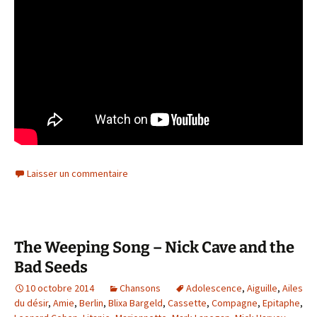
Laisser un commentaire
The Weeping Song – Nick Cave and the
Bad Seeds
10 octobre 2014
Chansons
Adolescence
,
Aiguille
,
Ailes
du désir
,
Amie
,
Berlin
,
Blixa Bargeld
,
Cassette
,
Compagne
,
Epitaphe
,