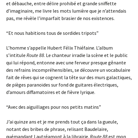
et débauche, entre délire prohibé et grande sniffette
d’imaginaire, me livre les mots lumière que je n’attendais
pas, me révèle l’imparfait brasier de nos existences.
“Et nous habitions tous de sordides tripots”
L’homme s’appelle Hubert Félix Thiéfaine. L’album
s’intitule
Route 88
. Le chanteur irradie la scène et le public
qui lui répond, entonne avec une ferveur presque gênante
des refrains incompréhensibles, se découvre un vocabulaire
fait de rêves qui se cognent la tête sur des murs galactiques,
de pièges paranoïdes sur fond de guitares électriques,
d’amours diffamatoires et de fièvre lyrique.
“Avec des aiguillages pour nos petits matins”
J’ai quinze ans et je me prends tout ça dans la gueule,
notant des bribes de phrase, relisant Baudelaire,
quémandant Lautréamont à la librairie.
Route 88
est mon