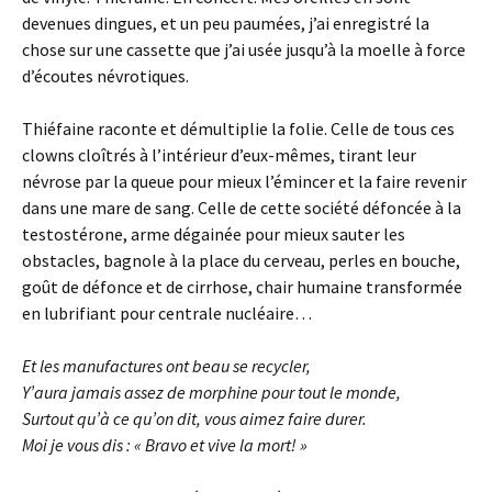
devenues dingues, et un peu paumées, j’ai enregistré la
chose sur une cassette que j’ai usée jusqu’à la moelle à force
d’écoutes névrotiques.
Thiéfaine raconte et démultiplie la folie. Celle de tous ces
clowns cloîtrés à l’intérieur d’eux-mêmes, tirant leur
névrose par la queue pour mieux l’émincer et la faire revenir
dans une mare de sang. Celle de cette société défoncée à la
testostérone, arme dégainée pour mieux sauter les
obstacles, bagnole à la place du cerveau, perles en bouche,
goût de défonce et de cirrhose, chair humaine transformée
en lubrifiant pour centrale nucléaire…
Et les manufactures ont beau se recycler,
Y’aura jamais assez de morphine pour tout le monde,
Surtout
qu’
à ce
qu’
on dit, vous aimez faire durer.
Moi je vous dis
:
« Bravo et vive la mort
!
»