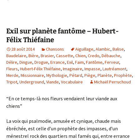
Exil sur planète fantôme – Hubert-
Félix Thiéfaine
28 août 2014
Chansons
Aiguillage
,
Alambic
,
Balise
,
Baudelaire
,
Bière
,
Brasier
,
Cassette
,
Chien
,
Credo
,
Débauche
,
Délire
,
Dingue
,
Drogue
,
Errance
,
Exil
,
Faim
,
Fantôme
,
Ferveur
,
Fleurs
,
Hubert-Félix Thiéfaine
,
Imaginaire
,
Impasse
,
Lautréamont
,
Merde
,
Missionnaire
,
Mythologie
,
Pétard
,
Piège
,
Planète
,
Prophète
,
Tripot
,
Underground
,
Viande
,
Vocabulaire
Michaël Perruchoud
“En ce temps-là nos fleurs vendaient leur viande aux
chiens”
La voix qui psalmodie, amusée et cynique, chaude mais
ébréchée, est celle d’un prophète des impasses, d’un
ménestrel rock des quartiers mal famés qui, entre errance