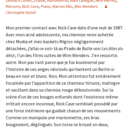
Leonard Cohen
,
Litanie
,
Marionnette
,
Mark Lanegan
,
Mick Harvey
,
Morsure
,
Nick Cave
,
Piano
,
Warren Ellis
,
Wim Wenders
Christophe Dutoit
Mon premier contact avec Nick Cave date d’une nuit de 1987.
Avec mon acné adolescente, ma chemise noire achetée
chez Modia et mes baskets Migros négligemment
détachées, j’allai ce soir-là au Prado de Bulle voir
Les Ailes du
désir
, l’un des films cultes de Wim Wenders. J’en ressortis
autre. Non pas tant parce que je fus bouleversé par
l’histoire de ces anges névrosés qui hantent un Berlin si
beau en noir et blanc. Non. Mon attention fut entièrement
focalisée par l’apparition de ce chanteur hirsute, malingre
et vacillant dans sa chemise rouge déboutonnée. Sur la
scène d’un de ces bouges enfumés dont l’existence même
m’était encore inconnue, Nick Cave semblait possédé par
une force intérieure qui guidait chacun de ses mouvements.
Comme on manipule une marionnette, ses bras
bougeaient, déglingués. Son torse se brisait en deux,