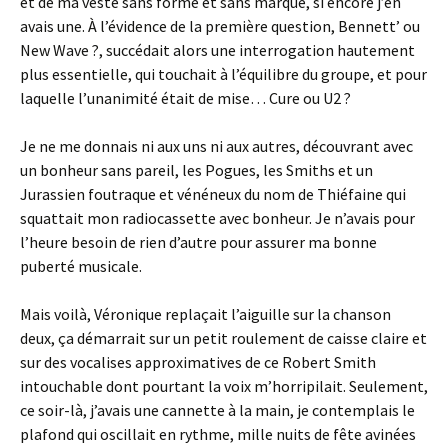
et de ma veste sans forme et sans marque, si encore j’en
avais une. À l’évidence de la première question, Bennett’ ou
New Wave ?, succédait alors une interrogation hautement
plus essentielle, qui touchait à l’équilibre du groupe, et pour
laquelle l’unanimité était de mise… Cure ou U2 ?
Je ne me donnais ni aux uns ni aux autres, découvrant avec
un bonheur sans pareil, les Pogues, les Smiths et un
Jurassien foutraque et vénéneux du nom de Thiéfaine qui
squattait mon radiocassette avec bonheur. Je n’avais pour
l’heure besoin de rien d’autre pour assurer ma bonne
puberté musicale.
Mais voilà, Véronique replaçait l’aiguille sur la chanson
deux, ça démarrait sur un petit roulement de caisse claire et
sur des vocalises approximatives de ce Robert Smith
intouchable dont pourtant la voix m’horripilait. Seulement,
ce soir-là, j’avais une cannette à la main, je contemplais le
plafond qui oscillait en rythme, mille nuits de fête avinées