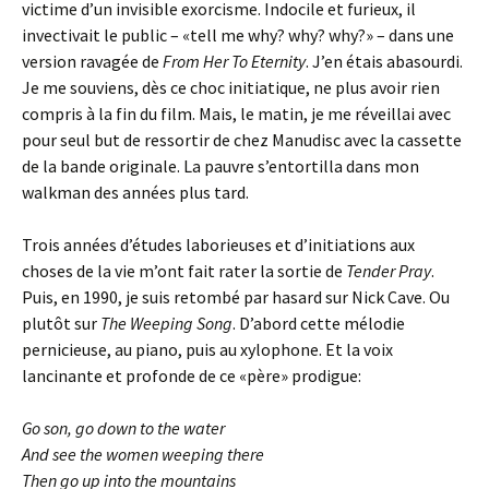
victime d’un invisible exorcisme. Indocile et furieux, il
invectivait le public – «tell me why? why? why?» – dans une
version ravagée de
From Her To Eternity
. J’en étais abasourdi.
Je me souviens, dès ce choc initiatique, ne plus avoir rien
compris à la fin du film. Mais, le matin, je me réveillai avec
pour seul but de ressortir de chez Manudisc avec la cassette
de la bande originale. La pauvre s’entortilla dans mon
walkman des années plus tard.
Trois années d’études laborieuses et d’initiations aux
choses de la vie m’ont fait rater la sortie de
Tender Pray
.
Puis, en 1990, je suis retombé par hasard sur Nick Cave. Ou
plutôt sur
The Weeping Song
. D’abord cette mélodie
pernicieuse, au piano, puis au xylophone. Et la voix
lancinante et profonde de ce «père» prodigue:
Go son, go down to the water
And see the women weeping there
Then go up into the mountains