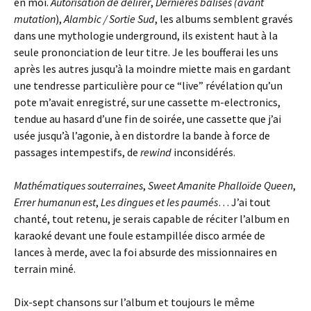
en moi.
Autorisation de délirer
,
Dernières balises (avant
mutation
),
Alambic / Sortie Sud
, les albums semblent gravés
dans une mythologie underground, ils existent haut à la
seule prononciation de leur titre. Je les boufferai les uns
après les autres jusqu’à la moindre miette mais en gardant
une tendresse particulière pour ce “live” révélation qu’un
pote m’avait enregistré, sur une cassette m-electronics,
tendue au hasard d’une fin de soirée, une cassette que j’ai
usée jusqu’à l’agonie, à en distordre la bande à force de
passages intempestifs, de
rewind
inconsidérés.
Mathématiques souterraines
,
Sweet Amanite Phalloïde Queen
,
Errer humanun est
,
Les dingues et les paumés
… J’ai tout
chanté, tout retenu, je serais capable de réciter l’album en
karaoké devant une foule estampillée disco armée de
lances à merde, avec la foi absurde des missionnaires en
terrain miné.
Dix-sept chansons sur l’album et toujours le même