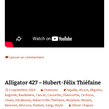
Laisser un commentaire
Alligator 427 – Hubert-Félix Thiéfaine
3 septembre 2014
Chansons
Aiguille
,
Alcool
,
Alligator
,
Bagnole
,
Baudelaire
,
Cancer
,
Cassette
,
Chaussette
,
Cirrhose
,
Clown
,
Désillusion
,
Hubert-Félix Thiéfaine
,
Morphine
,
Mutant
,
Neurone
,
Névrose
,
Radium
,
Sang
,
Vinyle
Olivier Chapuis