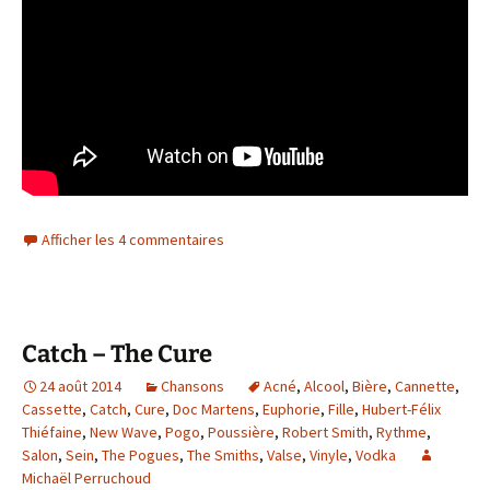
Afficher les 4 commentaires
Catch – The Cure
24 août 2014
Chansons
Acné
,
Alcool
,
Bière
,
Cannette
,
Cassette
,
Catch
,
Cure
,
Doc Martens
,
Euphorie
,
Fille
,
Hubert-Félix
Thiéfaine
,
New Wave
,
Pogo
,
Poussière
,
Robert Smith
,
Rythme
,
Salon
,
Sein
,
The Pogues
,
The Smiths
,
Valse
,
Vinyle
,
Vodka
Michaël Perruchoud