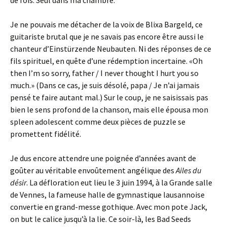
de fois. Seul dans ma chambre.
Je ne pouvais me détacher de la voix de Blixa Bargeld, ce
guitariste brutal que je ne savais pas encore être aussi le
chanteur d’Einstürzende Neubauten. Ni des réponses de ce
fils spirituel, en quête d’une rédemption incertaine. «Oh
then I’m so sorry, father / I never thought I hurt you so
much.» (Dans ce cas, je suis désolé, papa / Je n’ai jamais
pensé te faire autant mal.) Sur le coup, je ne saisissais pas
bien le sens profond de la chanson, mais elle épousa mon
spleen adolescent comme deux pièces de puzzle se
promettent fidélité.
Je dus encore attendre une poignée d’années avant de
goûter au véritable envoûtement angélique des
Ailes du
désir
. La défloration eut lieu le 3 juin 1994, à la Grande salle
de Vennes, la fameuse halle de gymnastique lausannoise
convertie en grand-messe gothique. Avec mon pote Jack,
on but le calice jusqu’à la lie. Ce soir-là, les Bad Seeds