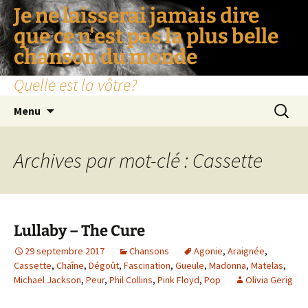
Je ne laisserai jamais dire
que ce n'est pas la plus belle
chanson du monde
Quelle est la vôtre?
Aller
Recherc
Menu
au
contenu
Archives par mot-clé : Cassette
Lullaby – The Cure
29 septembre 2017
Chansons
Agonie
,
Araignée
,
Cassette
,
Chaîne
,
Dégoût
,
Fascination
,
Gueule
,
Madonna
,
Matelas
,
Michael Jackson
,
Peur
,
Phil Collins
,
Pink Floyd
,
Pop
Olivia Gerig