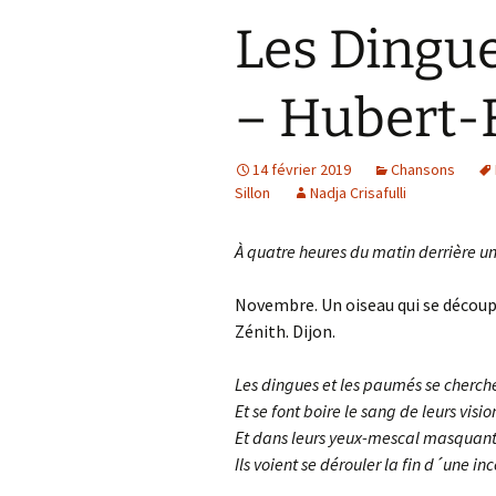
Les Dingue
– Hubert-F
14 février 2019
Chansons
Sillon
Nadja Crisafulli
À quatre heures du matin derrière u
Novembre. Un oiseau qui se décou
Zénith. Dijon.
Les dingues et les paumés se cherche
Et se font boire le sang de leurs visi
Et dans leurs yeux-mescal masquant 
Ils voient se dérouler la fin d´une i