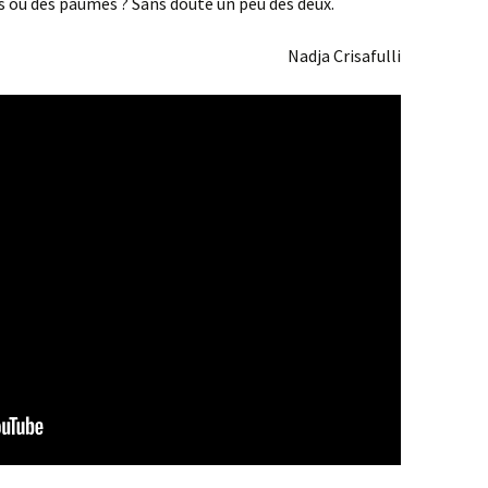
es ou des paumés ? Sans doute un peu des deux.
Nadja Crisafulli