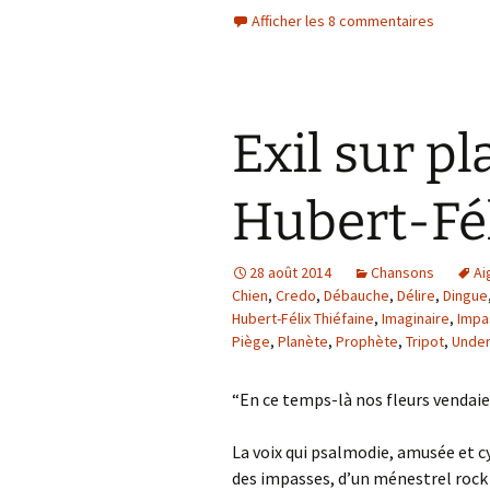
Afficher les 8 commentaires
Exil sur p
Hubert-Fél
28 août 2014
Chansons
Ai
Chien
,
Credo
,
Débauche
,
Délire
,
Dingue
Hubert-Félix Thiéfaine
,
Imaginaire
,
Impa
Piège
,
Planète
,
Prophète
,
Tripot
,
Unde
“En ce temps-là nos fleurs vendaie
La voix qui psalmodie, amusée et c
des impasses, d’un ménestrel rock 