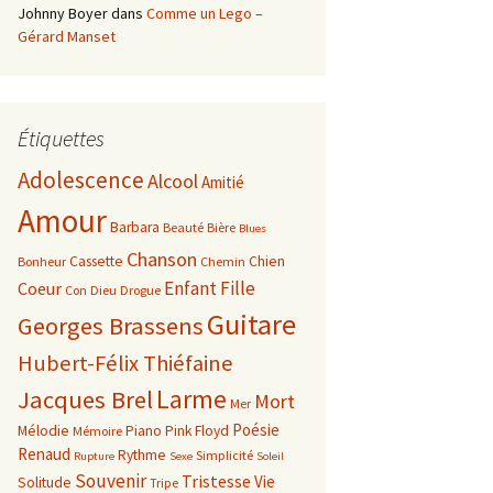
Johnny Boyer
dans
Comme un Lego –
Gérard Manset
Étiquettes
Adolescence
Alcool
Amitié
Amour
Barbara
Beauté
Bière
Blues
Chanson
Cassette
Chien
Bonheur
Chemin
Enfant
Fille
Coeur
Con
Dieu
Drogue
Guitare
Georges Brassens
Hubert-Félix Thiéfaine
Larme
Jacques Brel
Mort
Mer
Poésie
Mélodie
Piano
Pink Floyd
Mémoire
Renaud
Rythme
Simplicité
Rupture
Sexe
Soleil
Souvenir
Tristesse
Vie
Solitude
Tripe