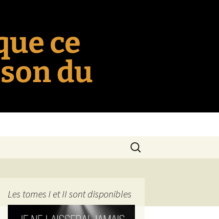
 que ce
nson du
Rechercher :
Les tomes I et II sont disponibles