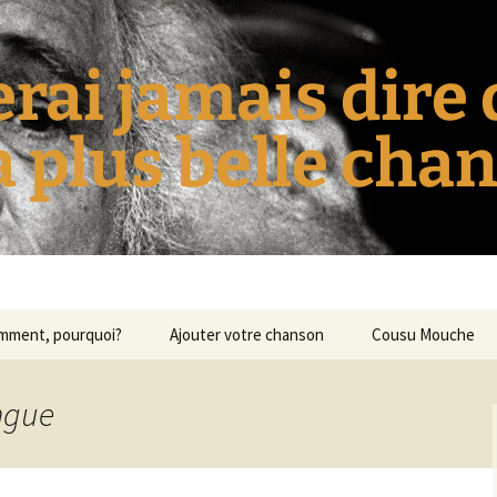
erai jamais dire
la plus belle cha
omment, pourquoi?
Ajouter votre chanson
Cousu Mouche
ingue