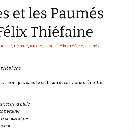
s et les Paumés
élix Thiéfaine
Boucle
,
Déjanté
,
Dingue
,
Hubert-Félix Thiéfaine
,
Paumés
,
n téléphone
pe…non, pas dans le ciel…un décor…une scène. Un
nt sous la pluie
ons perdues
leur nostalgie
nconnue