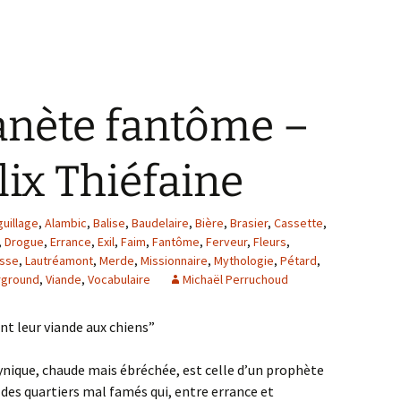
lanète fantôme –
ix Thiéfaine
guillage
,
Alambic
,
Balise
,
Baudelaire
,
Bière
,
Brasier
,
Cassette
,
,
Drogue
,
Errance
,
Exil
,
Faim
,
Fantôme
,
Ferveur
,
Fleurs
,
sse
,
Lautréamont
,
Merde
,
Missionnaire
,
Mythologie
,
Pétard
,
rground
,
Viande
,
Vocabulaire
Michaël Perruchoud
nt leur viande aux chiens”
ynique, chaude mais ébréchée, est celle d’un prophète
des quartiers mal famés qui, entre errance et