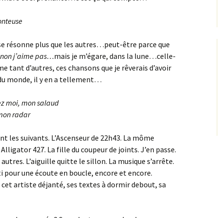
honteuse
ase résonne plus que les autres…peut-être parce que
 sinon j’aime pas…
mais je m’égare, dans la lune…celle-
me tant d’autres, ces chansons que je rêverais d’avoir
 du monde, il y en a tellement…
hez moi, mon salaud
 mon radar
ent les suivants. L’Ascenseur de 22h43. La môme
lligator 427. La fille du coupeur de joints. J’en passe.
autres. L’aiguille quitte le sillon. La musique s’arrête.
rti pour une écoute en boucle, encore et encore.
et artiste déjanté, ses textes à dormir debout, sa