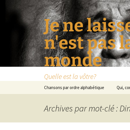
Je ne laiss
n'est pas 
monde
Quelle est la vôtre?
Aller
Chansons par ordre alphabétique
Qui, c
au
contenu
Archives par mot-clé : D