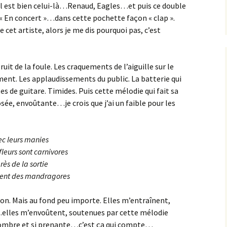
l est bien celui-là…Renaud, Eagles…et puis ce double
« En concert »…dans cette pochette façon « clap ».
 cet artiste, alors je me dis pourquoi pas, c’est
it de la foule. Les craquements de l’aiguille sur le
ement. Les applaudissements du public. La batterie qui
es de guitare. Timides. Puis cette mélodie qui fait sa
osée, envoûtante…je crois que j’ai un faible pour les
ec leurs manies
fleurs sont carnivores
rès de la sortie
urent des mandragores
n. Mais au fond peu importe. Elles m’entraînent,
…elles m’envoûtent, soutenues par cette mélodie
sombre et si prenante…c’est ça qui compte…