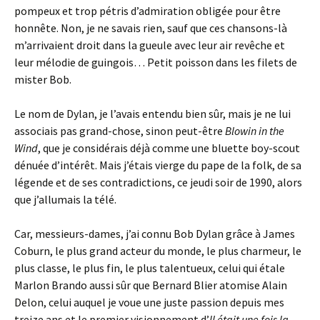
pompeux et trop pétris d’admiration obligée pour être
honnête. Non, je ne savais rien, sauf que ces chansons-là
m’arrivaient droit dans la gueule avec leur air revêche et
leur mélodie de guingois… Petit poisson dans les filets de
mister Bob.
Le nom de Dylan, je l’avais entendu bien sûr, mais je ne lui
associais pas grand-chose, sinon peut-être
Blowin in the
Wind
, que je considérais déjà comme une bluette boy-scout
dénuée d’intérêt. Mais j’étais vierge du pape de la folk, de sa
légende et de ses contradictions, ce jeudi soir de 1990, alors
que j’allumais la télé.
Car, messieurs-dames, j’ai connu Bob Dylan grâce à James
Coburn, le plus grand acteur du monde, le plus charmeur, le
plus classe, le plus fin, le plus talentueux, celui qui étale
Marlon Brando aussi sûr que Bernard Blier atomise Alain
Delon, celui auquel je voue une juste passion depuis mes
treize ans et le premier visionnement d’
Il était une fois la