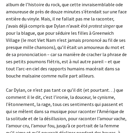
album de l’histoire du rock, que cette invraisemblable ode
amoureuse de près de douze minutes s’étendait sur une face
entière du vinyle. Mais, il ne fallait pas me la raconter,
j’avais déjà compris que Dylan n’avait été
protest singer
que
pour la blague, que pour séduire les filles à Greenwich
Village (le mot Viet Nam n’est jamais prononcé au fil de ses
presque mille chansons), qu’il était un amoureux du mot et
de sa prononciation – car sa manière de cracher la phrase de
ses petits poumons flétris, est à nul autre pareil – et que
tout l’arc-en ciel des rapports humains macérait dans sa
bouche malsaine comme nulle part ailleurs.
Car Dylan, ce n’est pas tant ce qu’il dit (et pourtant…) que
comment il le dit, c’est l’ironie, la douceur, le cynisme,
l’étonnement, la rage, tous ces sentiments qui passent et
qui se mêlent dans sa musique pour raconter l’Amérique de
la solitude et de la désillusion, pour raconter l’amour vache,
l’amour cru, l’amour fou, jusqu’à ce portrait de la femme
qu’il aime et qu’il pourrait décliner pendant des heures, à