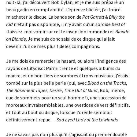
nuit-là, j’ai découvert Bob Dylan, et je me suis préparé un
beau gadin en comptabilité. L’épreuve bâclée, j’ai foncé
m’acheter le disque. La bande son de
Pat Garrett & Billy the
Kid
n’était pas disponible, il n’y avait qu’un sordide
best of
(laissez-moi vomir sur cette invention immonde) et
Blonde
on Blonde
. Je me suis donc saisi de ce disque qui allait
devenir l’un de mes plus fidèles compagnons.
Je me dois de remercier le hasard, ou alors l’indigence des
rayons de Citydisc : Parmi trente et quelques albums du
maître, et un bon tiers de sombres étrons musicaux, j’étais
tombé sur la plus belle perle (oui, avec
Blood on the Tracks
,
The Basement Tapes
,
Desire
,
Time Out of Mind
, Bob, merde,
que de sommets pour un seul homme !), une succession de
morceaux invraisemblables, une overdose de vers définitifs,
et tout au bout du disque, lorsque l’oreille semblait
définitivement repue…
Sad Eyed Lady of the Lowlands
.
Je ne savais pas non plus qu’il s’agissait du premier double