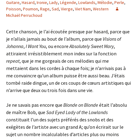
Guitare
,
Hasard
,
Ironie
,
Lady
,
Légende
,
Lowlands
,
Mélodie
,
Perle
,
Poisson
,
Poumon
,
Rage
,
Sad
,
Vierge
,
Viet Nam
,
Western
Michaël Perruchoud
Cette chanson, je l’ai écoutée presque par hasard, parce que
je n’allais jamais au bout de l’album, parce que
Visions of
Johanna
,
I Want You
, ou encore
Absolutely Sweet Mary
,
attiraient irrésistiblement mon index sur la fonction
repeat
, que je me gorgeais de ces mélodies qui me
mettaient dans les cordes à chaque fois; je n’arrivais pas à
me convaincre qu’un album puisse être aussi beau. J’étais
tombé raide dingue, un de ces coups de cœurs artistiques qui
n’arrive que deux ou trois fois dans une vie.
Je ne savais pas encore que
Blonde on Blonde
était l’absolu
de maître Bob, que
Sad Eyed Lady of the Lowlands
constituait l’un des sujets préférés des snobs et des
exégètes de l’artiste avec un grand A; qu’on écrirait sur le
sujet un nombre incalculables d’articles plus ou moins