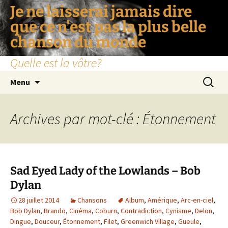
Je ne laisserai jamais dire
que ce n'est pas la plus belle
chanson du monde
Quelle est la vôtre?
Aller
Recherc
Menu
au
contenu
Archives par mot-clé : Étonnement
Sad Eyed Lady of the Lowlands – Bob
Dylan
28 juillet 2014
Chansons
Album
,
Amérique
,
Arc-en-ciel
,
Bob Dylan
,
Brando
,
Cinéma
,
Coburn
,
Contradiction
,
Cynisme
,
Delon
,
Dingue
,
Douceur
,
Étonnement
,
Filet
,
Greenwich Village
,
Gueule
,