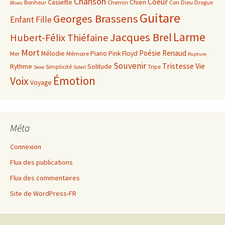
Chanson
Coeur
Cassette
Chien
Bonheur
Chemin
Con
Dieu
Drogue
Blues
Guitare
Georges Brassens
Enfant
Fille
Larme
Jacques Brel
Hubert-Félix Thiéfaine
Mort
Poésie
Renaud
Mélodie
Piano
Pink Floyd
Mer
Mémoire
Rupture
Souvenir
Tristesse
Vie
Rythme
Solitude
Simplicité
Tripe
Sexe
Soleil
Émotion
Voix
Voyage
Méta
Connexion
Flux des publications
Flux des commentaires
Site de WordPress-FR