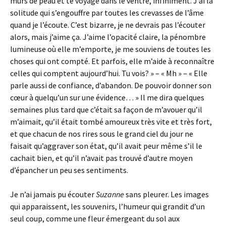
murs de peau et te voyage dans le ventre, infiniment. J’ai la
solitude qui s’engouffre par toutes les crevasses de l’âme
quand je l’écoute. C’est bizarre, je ne devrais pas l’écouter
alors, mais j’aime ça. J’aime l’opacité claire, la pénombre
lumineuse où elle m’emporte, je me souviens de toutes les
choses qui ont compté. Et parfois, elle m’aide à reconnaître
celles qui comptent aujourd’hui. Tu vois? » – « Mh » – « Elle
parle aussi de confiance, d’abandon. De pouvoir donner son
cœur à quelqu’un sur une évidence… » Il me dira quelques
semaines plus tard que c’était sa façon de m’avouer qu’il
m’aimait, qu’il était tombé amoureux très vite et très fort,
et que chacun de nos rires sous le grand ciel du jour ne
faisait qu’aggraver son état, qu’il avait peur même s’il le
cachait bien, et qu’il n’avait pas trouvé d’autre moyen
d’épancher un peu ses sentiments.
Je n’ai jamais pu écouter
Suzanne
sans pleurer. Les images
qui apparaissent, les souvenirs, l’humeur qui grandit d’un
seul coup, comme une fleur émergeant du sol aux