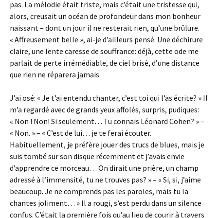
pas. La mélodie était triste, mais c’était une tristesse qui,
alors, creusait un océan de profondeur dans mon bonheur
naissant – dont un jour il ne resterait rien, qu’une brûlure.
« Affreusement belle », ai-je d’ailleurs pensé. Une déchirure
claire, une lente caresse de souffrance: déjà, cette ode me
parlait de perte irrémédiable, de ciel brisé, d’une distance
que rien ne réparera jamais.
J’ai osé: « Je t’ai entendu chanter, c’est toi qui l’as écrite? » Il
m’a regardé avec de grands yeux affolés, surpris, pudiques:
« Non ! Non! Si seulement… Tu connais Léonard Cohen? » –
« Non. » – « C’est de lui… je te ferai écouter.
Habituellement, je préfère jouer des trucs de blues, mais je
suis tombé sur son disque récemment et j’avais envie
d’apprendre ce morceau… On dirait une prière, un champ
adressé à l’immensité, tu ne trouves pas? » – « Si, si, j’aime
beaucoup. Je ne comprends pas les paroles, mais tu la
chantes joliment… » Il a rougi, s’est perdu dans un silence
confus. C’était la première fois qu’au lieu de courir à travers