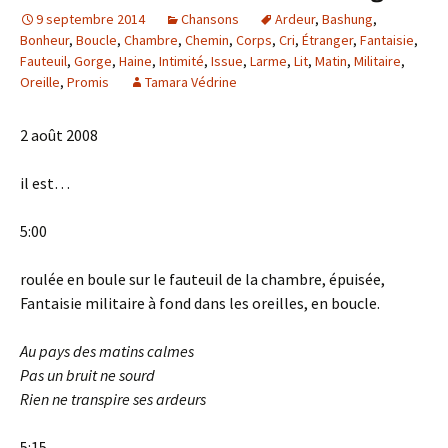
9 septembre 2014
Chansons
Ardeur
,
Bashung
,
Bonheur
,
Boucle
,
Chambre
,
Chemin
,
Corps
,
Cri
,
Étranger
,
Fantaisie
,
Fauteuil
,
Gorge
,
Haine
,
Intimité
,
Issue
,
Larme
,
Lit
,
Matin
,
Militaire
,
Oreille
,
Promis
Tamara Védrine
2 août 2008
il est…
5:00
roulée en boule sur le fauteuil de la chambre, épuisée,
Fantaisie militaire à fond dans les oreilles, en boucle.
Au pays des matins calmes
Pas
un bruit ne sourd
Rien
ne transpire ses ardeurs
5:15