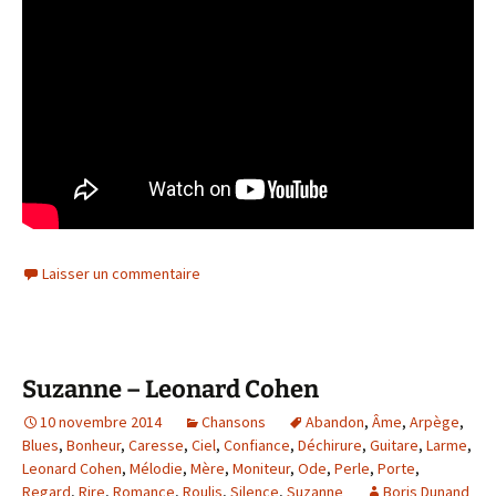
Laisser un commentaire
Suzanne – Leonard Cohen
10 novembre 2014
Chansons
Abandon
,
Âme
,
Arpège
,
Blues
,
Bonheur
,
Caresse
,
Ciel
,
Confiance
,
Déchirure
,
Guitare
,
Larme
,
Leonard Cohen
,
Mélodie
,
Mère
,
Moniteur
,
Ode
,
Perle
,
Porte
,
Regard
,
Rire
,
Romance
,
Roulis
,
Silence
,
Suzanne
Boris Dunand