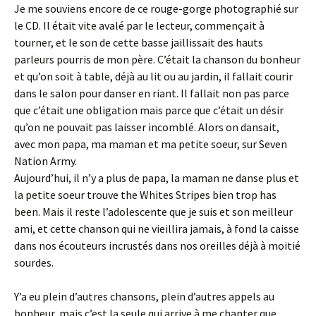
Je me souviens encore de ce rouge-gorge photographié sur
le CD. Il était vite avalé par le lecteur, commençait à
tourner, et le son de cette basse jaillissait des hauts
parleurs pourris de mon père. C’était la chanson du bonheur
et qu’on soit à table, déjà au lit ou au jardin, il fallait courir
dans le salon pour danser en riant. Il fallait non pas parce
que c’était une obligation mais parce que c’était un désir
qu’on ne pouvait pas laisser incomblé. Alors on dansait,
avec mon papa, ma maman et ma petite soeur, sur Seven
Nation Army.
Aujourd’hui, il n’y a plus de papa, la maman ne danse plus et
la petite soeur trouve the Whites Stripes bien trop has
been. Mais il reste l’adolescente que je suis et son meilleur
ami, et cette chanson qui ne vieillira jamais, à fond la caisse
dans nos écouteurs incrustés dans nos oreilles déjà à moitié
sourdes.
Y’a eu plein d’autres chansons, plein d’autres appels au
bonheur, mais c’est la seule qui arrive à me chanter que