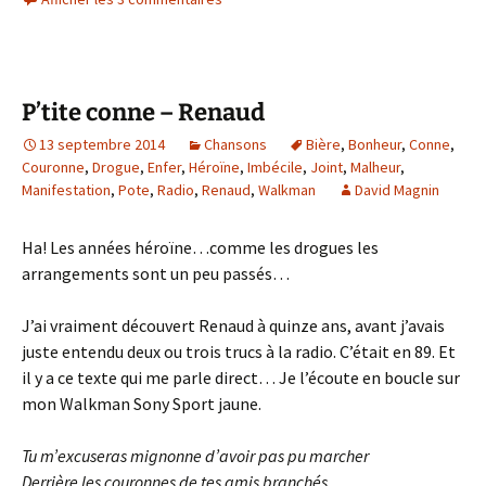
P’tite conne – Renaud
13 septembre 2014
Chansons
Bière
,
Bonheur
,
Conne
,
Couronne
,
Drogue
,
Enfer
,
Héroïne
,
Imbécile
,
Joint
,
Malheur
,
Manifestation
,
Pote
,
Radio
,
Renaud
,
Walkman
David Magnin
Ha! Les années héroïne…comme les drogues les
arrangements sont un peu passés…
J’ai vraiment découvert Renaud à quinze ans, avant j’avais
juste entendu deux ou trois trucs à la radio. C’était en 89. Et
il y a ce texte qui me parle direct… Je l’écoute en boucle sur
mon Walkman Sony Sport jaune.
Tu m’excuseras mignonne d’avoir pas pu marcher
Derrière les couronnes de tes amis branchés