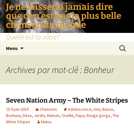
Je ne laisserai jamais dire
que ce n'est pas la plus belle
chanson du monde
Quelle est la vôtre?
Aller
Recherc
Menu
au
contenu
Archives par mot-clé : Bonheur
Seven Nation Army – The White Stripes
9 juin 2015
Chansons
Adolescence
,
Ami
,
Basse
,
Bonheur
,
Désir
,
Jardin
,
Maman
,
Oreille
,
Papa
,
Rouge-gorge
,
The
White Stripes
Malou