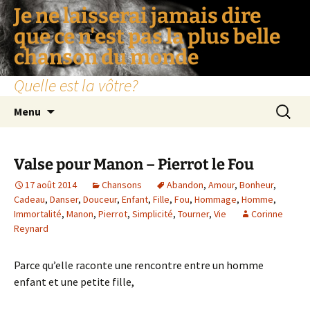
Je ne laisserai jamais dire
que ce n'est pas la plus belle
chanson du monde
Quelle est la vôtre?
Aller
Recherc
Menu
au
contenu
Valse pour Manon – Pierrot le Fou
17 août 2014
Chansons
Abandon
,
Amour
,
Bonheur
,
Cadeau
,
Danser
,
Douceur
,
Enfant
,
Fille
,
Fou
,
Hommage
,
Homme
,
Immortalité
,
Manon
,
Pierrot
,
Simplicité
,
Tourner
,
Vie
Corinne
Reynard
Parce qu’elle raconte une rencontre entre un homme
enfant et une petite fille,