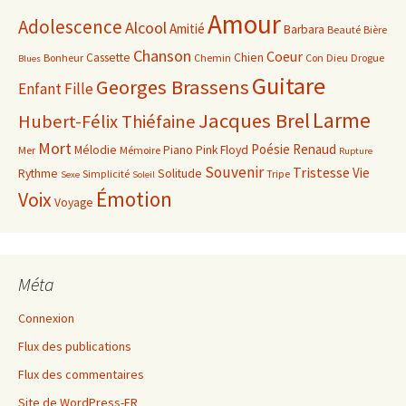
Amour
Adolescence
Alcool
Amitié
Barbara
Beauté
Bière
Chanson
Coeur
Cassette
Chien
Bonheur
Chemin
Con
Dieu
Drogue
Blues
Guitare
Georges Brassens
Enfant
Fille
Larme
Jacques Brel
Hubert-Félix Thiéfaine
Mort
Poésie
Renaud
Mélodie
Piano
Pink Floyd
Mer
Mémoire
Rupture
Souvenir
Tristesse
Vie
Rythme
Solitude
Simplicité
Tripe
Sexe
Soleil
Émotion
Voix
Voyage
Méta
Connexion
Flux des publications
Flux des commentaires
Site de WordPress-FR