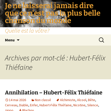
Je ne laisserai jamais dire
que ce n'est pas la plus belle
chanson du monde
Quelle est la vôtre?
Aller
Recherc
Menu
au
contenu
Archives par mot-clé : Hubert-Félix
Thiéfaine
Annihilation – Hubert-Félix Thiéfaine
14 mai 2026
Non classé
Alchimiste
,
Alcool
,
Bête
,
Cerveau
,
Diable
,
Enfer
,
Hubert-Félix Thiéfaine
,
Nicotine
,
Silence
,
zippo
Blachou