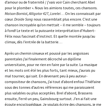
d’amour ou de fraternité / j’vais voir Caïn cherchant Abel
pour le plomber ». Nous les aimions toutes, ces chansons.
Maison Borniol
,
Alligator 427
,
Loreleï
… On les connaissait par
cœur.
Droïde Song
nous rassemblait plus encore. C’est une
chanson incroyable qu’on mettait – il me semble – toujours
à fond! Le texte et la puissante interprétation d’Hubert-
Félix nous fascinait d’instinct. Et quelle montée jusqu’au
climax, dès l’entrée de la batterie…
Après un chemin sinueux et poussé par les angoisses
parentales j’ai finalement décroché un diplôme
universitaire, pour ne rien en faire par la suite. La musique
et les mots ont été les plus forts, tant mieux, j’aurais pu
mal tourner, qui sait. En devenant peu à peu auteur-
compositeur de chansons, j’ai tout d’abord enfoui Thiéfaine
sous des tonnes d’autres références qui me paraissaient
plus valables ou plus acceptées. Brel d’abord, Brassens
ensuite, Ferré un peu, Gainsbourg surtout. J’en ai fait une
écoute encyclopédique. Je voulais écrire des chansons, je me