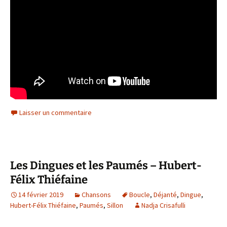
Laisser un commentaire
Les Dingues et les Paumés – Hubert-
Félix Thiéfaine
14 février 2019
Chansons
Boucle
,
Déjanté
,
Dingue
,
Hubert-Félix Thiéfaine
,
Paumés
,
Sillon
Nadja Crisafulli