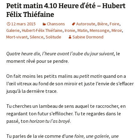
Petit matin 4.10 Heure d’été – Hubert
Félix Thiéfaine
12 mars 2015
Chansons
Autoroute
,
Bière
,
Foire
,
Galerie
,
Hubert-Félix Thiéfaine
,
Ironie
,
Matin
,
Mensonge
,
Miroir
,
Mort-vivant
,
Silence
,
Solitude
Sabine Dormond
Quatre heure dix, l’heure avant l’aube du jour suivant
, le
moment rêvé pour se pendre.
On fait moins les petits malins au
petit matin
quand on a
l’œil vitreux au fond de son miroir et juste l’envie de s’effacer
jusqu’à la dernière trace.
Tu cherches un lambeau de sens auquel te raccrocher, en
regardant ton futur s’effilocher. Tu te regardes dans le
passé, ton
horizon tu l’as broyé
.
Tu parles de la vie comme d’une
foire, une galerie, une