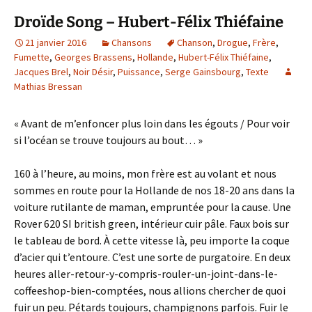
Droïde Song – Hubert-Félix Thiéfaine
21 janvier 2016
Chansons
Chanson
,
Drogue
,
Frère
,
Fumette
,
Georges Brassens
,
Hollande
,
Hubert-Félix Thiéfaine
,
Jacques Brel
,
Noir Désir
,
Puissance
,
Serge Gainsbourg
,
Texte
Mathias Bressan
« Avant de m’enfoncer plus loin dans les égouts / Pour voir
si l’océan se trouve toujours au bout… »
160 à l’heure, au moins, mon frère est au volant et nous
sommes en route pour la Hollande de nos 18-20 ans dans la
voiture rutilante de maman, empruntée pour la cause. Une
Rover 620 SI british green, intérieur cuir pâle. Faux bois sur
le tableau de bord. À cette vitesse là, peu importe la coque
d’acier qui t’entoure. C’est une sorte de purgatoire. En deux
heures aller-retour-y-compris-rouler-un-joint-dans-le-
coffeeshop-bien-comptées, nous allions chercher de quoi
fuir un peu. Pétards toujours, champignons parfois. Fuir le