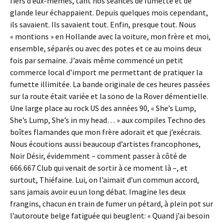
fiers d’eux-mêmes, tant nos séances de fumette et de
glande leur échappaient. Depuis quelques mois cependant,
ils savaient. Ils savaient tout. Enfin, presque tout. Nous
« montions » en Hollande avec la voiture, mon frère et moi,
ensemble, séparés ou avec des potes et ce au moins deux
fois par semaine. J’avais même commencé un petit
commerce local d’import me permettant de pratiquer la
fumette illimitée. La bande originale de ces heures passées
sur la route était variée et la sono de la Rover démentielle.
Une large place au rock US des années 90, « She’s Lump,
She’s Lump, She’s in my head… » aux compiles Techno des
boîtes flamandes que mon frère adorait et que j’exécrais.
Nous écoutions aussi beaucoup d’artistes francophones,
Noir Désir, évidemment – comment passer à côté de
666.667 Club qui venait de sortir à ce moment là –, et
surtout, Thiéfaine. Lui, on l’aimait d’un commun accord,
sans jamais avoir eu un long débat. Imagine les deux
frangins, chacun en train de fumer un pétard, à plein pot sur
l’autoroute belge fatiguée qui beuglent: « Quand j’ai besoin