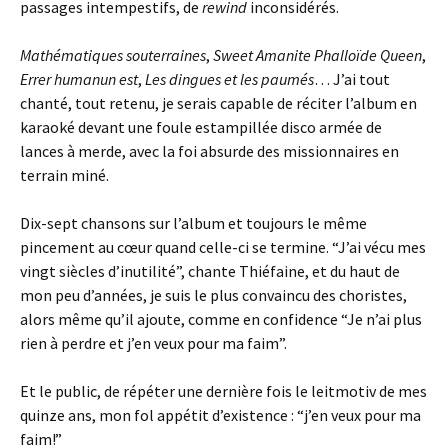
passages intempestifs, de
rewind
inconsidérés.
Mathématiques souterraines
,
Sweet Amanite Phalloïde Queen
,
Errer humanun est
,
Les dingues et les paumés
… J’ai tout
chanté, tout retenu, je serais capable de réciter l’album en
karaoké devant une foule estampillée disco armée de
lances à merde, avec la foi absurde des missionnaires en
terrain miné.
Dix-sept chansons sur l’album et toujours le même
pincement au cœur quand celle-ci se termine. “J’ai vécu mes
vingt siècles d’inutilité”, chante Thiéfaine, et du haut de
mon peu d’années, je suis le plus convaincu des choristes,
alors même qu’il ajoute, comme en confidence “Je n’ai plus
rien à perdre et j’en veux pour ma faim”.
Et le public, de répéter une dernière fois le leitmotiv de mes
quinze ans, mon fol appétit d’existence : “j’en veux pour ma
faim!”