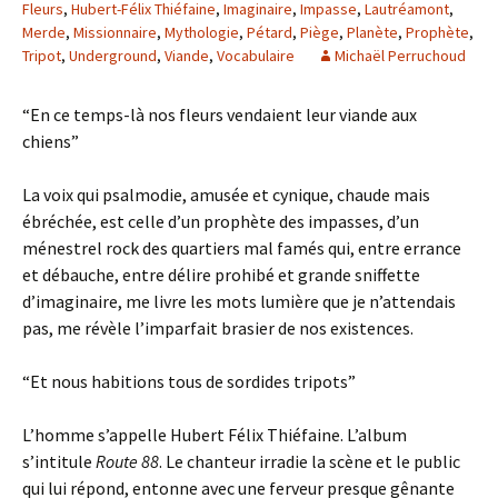
Fleurs
,
Hubert-Félix Thiéfaine
,
Imaginaire
,
Impasse
,
Lautréamont
,
Merde
,
Missionnaire
,
Mythologie
,
Pétard
,
Piège
,
Planète
,
Prophète
,
Tripot
,
Underground
,
Viande
,
Vocabulaire
Michaël Perruchoud
“En ce temps-là nos fleurs vendaient leur viande aux
chiens”
La voix qui psalmodie, amusée et cynique, chaude mais
ébréchée, est celle d’un prophète des impasses, d’un
ménestrel rock des quartiers mal famés qui, entre errance
et débauche, entre délire prohibé et grande sniffette
d’imaginaire, me livre les mots lumière que je n’attendais
pas, me révèle l’imparfait brasier de nos existences.
“Et nous habitions tous de sordides tripots”
L’homme s’appelle Hubert Félix Thiéfaine. L’album
s’intitule
Route 88
. Le chanteur irradie la scène et le public
qui lui répond, entonne avec une ferveur presque gênante