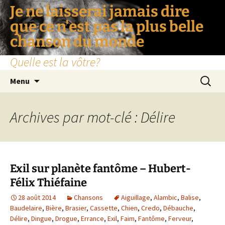
Je ne laisserai jamais dire
que ce n'est pas la plus belle
chanson du monde
Quelle est la vôtre?
Aller
Recherc
Menu
au
contenu
Archives par mot-clé : Délire
Exil sur planète fantôme – Hubert-
Félix Thiéfaine
28 août 2014
Chansons
Aiguillage
,
Alambic
,
Balise
,
Baudelaire
,
Bière
,
Brasier
,
Cassette
,
Chien
,
Credo
,
Débauche
,
Délire
,
Dingue
,
Drogue
,
Errance
,
Exil
,
Faim
,
Fantôme
,
Ferveur
,