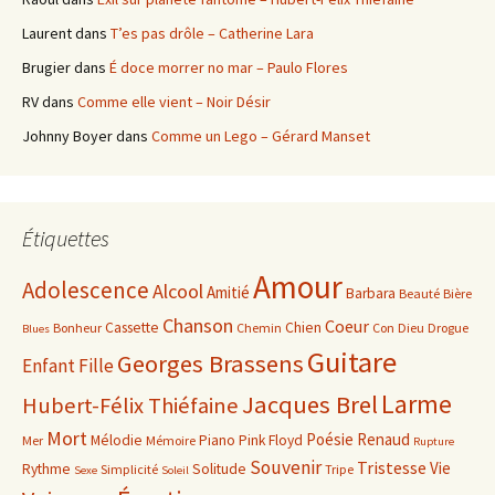
Laurent
dans
T’es pas drôle – Catherine Lara
Brugier
dans
É doce morrer no mar – Paulo Flores
RV
dans
Comme elle vient – Noir Désir
Johnny Boyer
dans
Comme un Lego – Gérard Manset
Étiquettes
Amour
Adolescence
Alcool
Amitié
Barbara
Beauté
Bière
Chanson
Coeur
Cassette
Chien
Bonheur
Chemin
Con
Dieu
Drogue
Blues
Guitare
Georges Brassens
Enfant
Fille
Larme
Jacques Brel
Hubert-Félix Thiéfaine
Mort
Poésie
Renaud
Mélodie
Piano
Pink Floyd
Mer
Mémoire
Rupture
Souvenir
Tristesse
Vie
Rythme
Solitude
Simplicité
Tripe
Sexe
Soleil