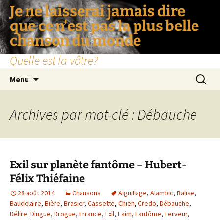
Je ne laisserai jamais dire
que ce n'est pas la plus belle
chanson du monde
Quelle est la vôtre?
Aller
Recherc
Menu
au
contenu
Archives par mot-clé : Débauche
Exil sur planète fantôme – Hubert-
Félix Thiéfaine
28 août 2014
Chansons
Aiguillage
,
Alambic
,
Balise
,
Baudelaire
,
Bière
,
Brasier
,
Cassette
,
Chien
,
Credo
,
Débauche
,
Délire
,
Dingue
,
Drogue
,
Errance
,
Exil
,
Faim
,
Fantôme
,
Ferveur
,