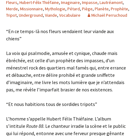
Fleurs
,
Hubert-Félix Thiéfaine
,
Imaginaire
,
Impasse
,
Lautréamont
,
Merde
,
Missionnaire
,
Mythologie
,
Pétard
,
Piège
,
Planète
,
Prophète
,
Tripot
,
Underground
,
Viande
,
Vocabulaire
Michaël Perruchoud
“En ce temps-là nos fleurs vendaient leur viande aux
chiens”
La voix qui psalmodie, amusée et cynique, chaude mais
ébréchée, est celle d’un prophète des impasses, d’un
ménestrel rock des quartiers mal famés qui, entre errance
et débauche, entre délire prohibé et grande sniffette
d’imaginaire, me livre les mots lumière que je n’attendais
pas, me révèle l’imparfait brasier de nos existences.
“Et nous habitions tous de sordides tripots”
L’homme s’appelle Hubert Félix Thiéfaine. L’album
s’intitule
Route 88
. Le chanteur irradie la scène et le public
qui lui répond, entonne avec une ferveur presque gênante