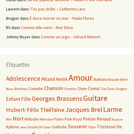
Laurent
dans
T’es pas drôle – Catherine Lara
Brugier
dans
É doce morrer no mar – Paulo Flores
RV
dans
Comme elle vient – Noir Désir
Johnny Boyer
dans
Comme un Lego – Gérard Manset
Étiquettes
Amour
Adolescence
Alcool
Amitié
Barbara
Beauté
Bière
Chanson
Coeur
Cassette
Chien
Bonheur
Chemin
Con
Dieu
Drogue
Blues
Guitare
Georges Brassens
Enfant
Fille
Larme
Jacques Brel
Hubert-Félix Thiéfaine
Mort
Poésie
Renaud
Mélodie
Piano
Pink Floyd
Mer
Mémoire
Rupture
Souvenir
Tristesse
Vie
Rythme
Solitude
Simplicité
Tripe
Sexe
Soleil