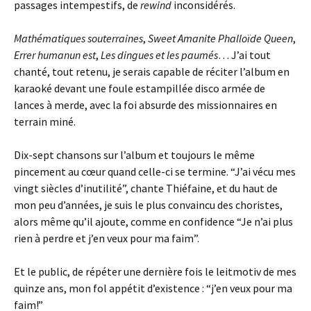
passages intempestifs, de
rewind
inconsidérés.
Mathématiques souterraines
,
Sweet Amanite Phalloïde Queen
,
Errer humanun est
,
Les dingues et les paumés
… J’ai tout
chanté, tout retenu, je serais capable de réciter l’album en
karaoké devant une foule estampillée disco armée de
lances à merde, avec la foi absurde des missionnaires en
terrain miné.
Dix-sept chansons sur l’album et toujours le même
pincement au cœur quand celle-ci se termine. “J’ai vécu mes
vingt siècles d’inutilité”, chante Thiéfaine, et du haut de
mon peu d’années, je suis le plus convaincu des choristes,
alors même qu’il ajoute, comme en confidence “Je n’ai plus
rien à perdre et j’en veux pour ma faim”.
Et le public, de répéter une dernière fois le leitmotiv de mes
quinze ans, mon fol appétit d’existence : “j’en veux pour ma
faim!”