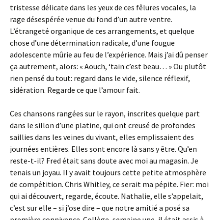
tristesse délicate dans les yeux de ces fêlures vocales, la
rage désespérée venue du fond d’un autre ventre.
L’étrangeté organique de ces arrangements, et quelque
chose d’une détermination radicale, d’une fougue
adolescente mûrie au feu de l’expérience. Mais j’ai dû penser
ça autrement, alors: « Aouch, ‘tain c’est beau… » Ou plutôt
rien pensé du tout: regard dans le vide, silence réflexif,
sidération. Regarde ce que l’amour fait.
Ces chansons rangées sur le rayon, inscrites quelque part
dans le sillon d’une platine, qui ont creusé de profondes
saillies dans les veines du vivant, elles emplissaient des
journées entières. Elles sont encore là sans y être. Qu’en
reste-t-il? Fred était sans doute avec moi au magasin. Je
tenais un joyau. Il y avait toujours cette petite atmosphère
de compétition. Chris Whitley, ce serait ma pépite. Fier: moi
qui ai découvert, regarde, écoute. Nathalie, elle s’appelait,
c’est sur elle – si j’ose dire – que notre amitié a posé sa
première connivence. Collège, semaine une, il était assis à