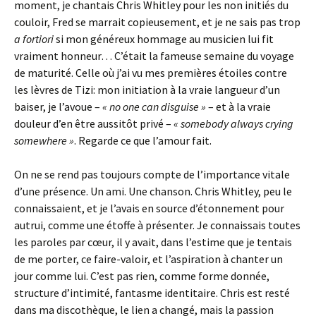
moment, je chantais Chris Whitley pour les non initiés du
couloir, Fred se marrait copieusement, et je ne sais pas trop
a fortiori
si mon généreux hommage au musicien lui fit
vraiment honneur… C’était la fameuse semaine du voyage
de maturité. Celle où j’ai vu mes premières étoiles contre
les lèvres de Tizi: mon initiation à la vraie langueur d’un
baiser, je l’avoue –
« no one can disguise »
– et à la vraie
douleur d’en être aussitôt privé –
« somebody always crying
somewhere »
. Regarde ce que l’amour fait.
On ne se rend pas toujours compte de l’importance vitale
d’une présence. Un ami. Une chanson. Chris Whitley, peu le
connaissaient, et je l’avais en source d’étonnement pour
autrui, comme une étoffe à présenter. Je connaissais toutes
les paroles par cœur, il y avait, dans l’estime que je tentais
de me porter, ce faire-valoir, et l’aspiration à chanter un
jour comme lui. C’est pas rien, comme forme donnée,
structure d’intimité, fantasme identitaire. Chris est resté
dans ma discothèque, le lien a changé, mais la passion