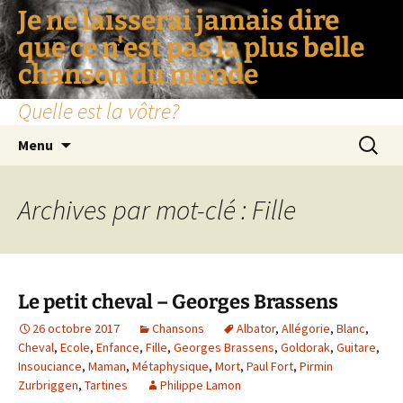
Je ne laisserai jamais dire
que ce n'est pas la plus belle
chanson du monde
Quelle est la vôtre?
Aller
Recherc
Menu
au
contenu
Archives par mot-clé : Fille
Le petit cheval – Georges Brassens
26 octobre 2017
Chansons
Albator
,
Allégorie
,
Blanc
,
Cheval
,
Ecole
,
Enfance
,
Fille
,
Georges Brassens
,
Goldorak
,
Guitare
,
Insouciance
,
Maman
,
Métaphysique
,
Mort
,
Paul Fort
,
Pirmin
Zurbriggen
,
Tartines
Philippe Lamon