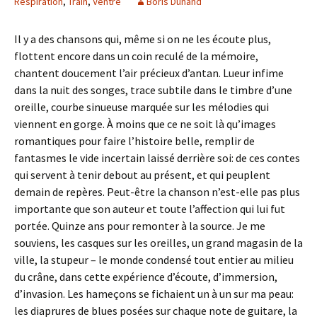
Respiration
,
Train
,
Ventre
Boris Dunand
Il y a des chansons qui, même si on ne les écoute plus,
flottent encore dans un coin reculé de la mémoire,
chantent doucement l’air précieux d’antan. Lueur infime
dans la nuit des songes, trace subtile dans le timbre d’une
oreille, courbe sinueuse marquée sur les mélodies qui
viennent en gorge. À moins que ce ne soit là qu’images
romantiques pour faire l’histoire belle, remplir de
fantasmes le vide incertain laissé derrière soi: de ces contes
qui servent à tenir debout au présent, et qui peuplent
demain de repères. Peut-être la chanson n’est-elle pas plus
importante que son auteur et toute l’affection qui lui fut
portée. Quinze ans pour remonter à la source. Je me
souviens, les casques sur les oreilles, un grand magasin de la
ville, la stupeur – le monde condensé tout entier au milieu
du crâne, dans cette expérience d’écoute, d’immersion,
d’invasion. Les hameçons se fichaient un à un sur ma peau:
les diaprures de blues posées sur chaque note de guitare, la