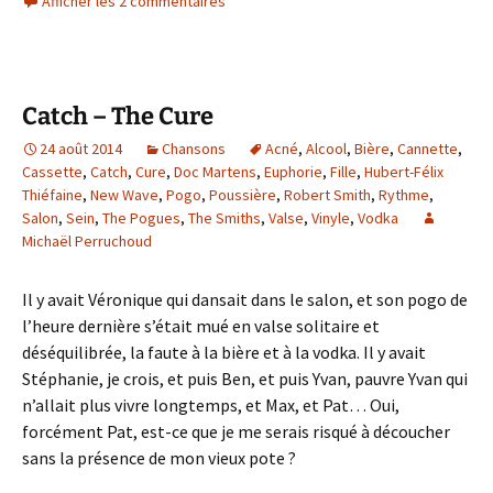
Afficher les 2 commentaires
Catch – The Cure
24 août 2014
Chansons
Acné
,
Alcool
,
Bière
,
Cannette
,
Cassette
,
Catch
,
Cure
,
Doc Martens
,
Euphorie
,
Fille
,
Hubert-Félix
Thiéfaine
,
New Wave
,
Pogo
,
Poussière
,
Robert Smith
,
Rythme
,
Salon
,
Sein
,
The Pogues
,
The Smiths
,
Valse
,
Vinyle
,
Vodka
Michaël Perruchoud
Il y avait Véronique qui dansait dans le salon, et son pogo de
l’heure dernière s’était mué en valse solitaire et
déséquilibrée, la faute à la bière et à la vodka. Il y avait
Stéphanie, je crois, et puis Ben, et puis Yvan, pauvre Yvan qui
n’allait plus vivre longtemps, et Max, et Pat… Oui,
forcément Pat, est-ce que je me serais risqué à découcher
sans la présence de mon vieux pote ?