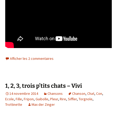
Afficher les 2 commentaires
1, 2, 3, trois p’tits chats – Vivi
14 novembre 2014
Chansons
Chanson
,
Chat
,
Con
,
Ecole
,
Fille
,
Fripon
,
Guibolle
,
Pleur
,
Rire
,
Siffler
,
Torgnole
,
Trottinette
Max der Zinger