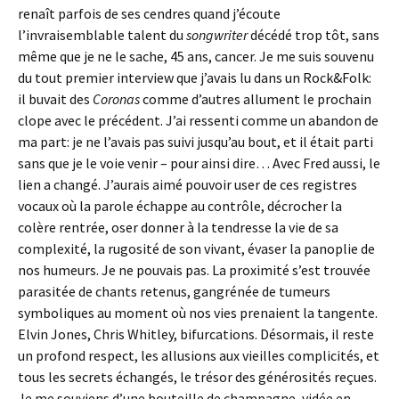
renaît parfois de ses cendres quand j’écoute
l’invraisemblable talent du
songwriter
décédé trop tôt, sans
même que je ne le sache, 45 ans, cancer. Je me suis souvenu
du tout premier interview que j’avais lu dans un Rock&Folk:
il buvait des
Coronas
comme d’autres allument le prochain
clope avec le précédent. J’ai ressenti comme un abandon de
ma part: je ne l’avais pas suivi jusqu’au bout, et il était parti
sans que je le voie venir – pour ainsi dire… Avec Fred aussi, le
lien a changé. J’aurais aimé pouvoir user de ces registres
vocaux où la parole échappe au contrôle, décrocher la
colère rentrée, oser donner à la tendresse la vie de sa
complexité, la rugosité de son vivant, évaser la panoplie de
nos humeurs. Je ne pouvais pas. La proximité s’est trouvée
parasitée de chants retenus, gangrénée de tumeurs
symboliques au moment où nos vies prenaient la tangente.
Elvin Jones, Chris Whitley, bifurcations. Désormais, il reste
un profond respect, les allusions aux vieilles complicités, et
tous les secrets échangés, le trésor des générosités reçues.
Je me souviens d’une bouteille de champagne, vidée en