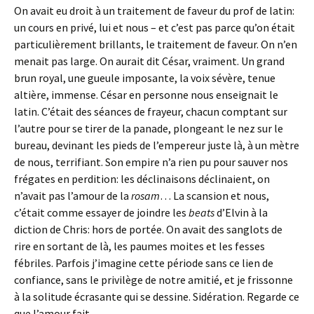
On avait eu droit à un traitement de faveur du prof de latin:
un cours en privé, lui et nous – et c’est pas parce qu’on était
particulièrement brillants, le traitement de faveur. On n’en
menait pas large. On aurait dit César, vraiment. Un grand
brun royal, une gueule imposante, la voix sévère, tenue
altière, immense. César en personne nous enseignait le
latin. C’était des séances de frayeur, chacun comptant sur
l’autre pour se tirer de la panade, plongeant le nez sur le
bureau, devinant les pieds de l’empereur juste là, à un mètre
de nous, terrifiant. Son empire n’a rien pu pour sauver nos
frégates en perdition: les déclinaisons déclinaient, on
n’avait pas l’amour de la
rosam
… La scansion et nous,
c’était comme essayer de joindre les
beats
d’Elvin à la
diction de Chris: hors de portée. On avait des sanglots de
rire en sortant de là, les paumes moites et les fesses
fébriles. Parfois j’imagine cette période sans ce lien de
confiance, sans le privilège de notre amitié, et je frissonne
à la solitude écrasante qui se dessine. Sidération. Regarde ce
que l’amour fait.