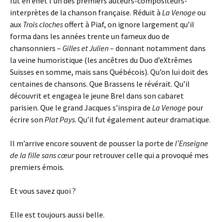
fut en effet l’un des premiers auteurs-compositeurs-
interprètes de la chanson française. Réduit à
La Venoge
ou
aux
Trois cloches
offert à Piaf, on ignore largement qu’il
forma dans les années trente un fameux duo de
chansonniers –
Gilles et Julien
– donnant notamment dans
la veine humoristique (les ancêtres du Duo d’eXtrêmes
Suisses en somme, mais sans Québécois). Qu’on lui doit des
centaines de chansons. Que Brassens le révérait. Qu’il
découvrit et engagea le jeune Brel dans son cabaret
parisien. Que le grand Jacques s’inspira de
La Venoge
pour
écrire son
Plat Pays
. Qu’il fut également auteur dramatique.
Il m’arrive encore souvent de pousser la porte de
l’Enseigne
de la fille sans cœur
pour retrouver celle qui a provoqué mes
premiers émois.
Et vous savez quoi ?
Elle est toujours aussi belle.