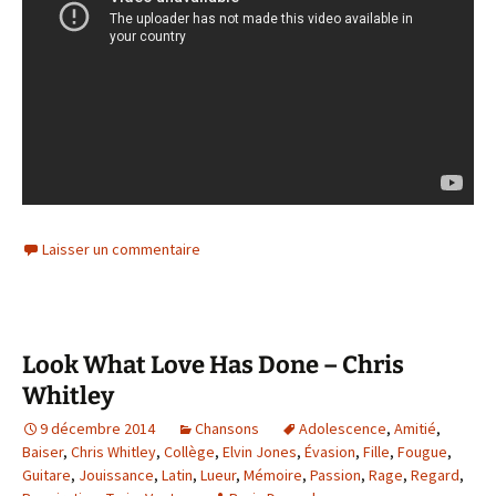
Laisser un commentaire
Look What Love Has Done – Chris
Whitley
9 décembre 2014
Chansons
Adolescence
,
Amitié
,
Baiser
,
Chris Whitley
,
Collège
,
Elvin Jones
,
Évasion
,
Fille
,
Fougue
,
Guitare
,
Jouissance
,
Latin
,
Lueur
,
Mémoire
,
Passion
,
Rage
,
Regard
,