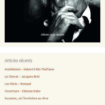
Articles récents
Annihilation – Hubert-Félix Thiéfaine
Le Cheval – Jacques Brel
Les Mots – Renaud
Ouverture – Etienne Daho
Suzanne, où l’invitation au rêve