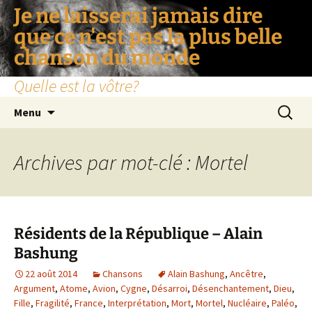
Je ne laisserai jamais dire
que ce n'est pas la plus belle
chanson du monde
Quelle est la vôtre?
Aller
Recherc
Menu
au
contenu
Archives par mot-clé : Mortel
Résidents de la République – Alain
Bashung
22 août 2014
Chansons
Alain Bashung
,
Ancêtre
,
Argument
,
Atome
,
Avion
,
Cygne
,
Désarroi
,
Désenchantement
,
Dieu
,
Fille
,
Fragilité
,
France
,
Interprétation
,
Mort
,
Mortel
,
Nucléaire
,
Paléo
,