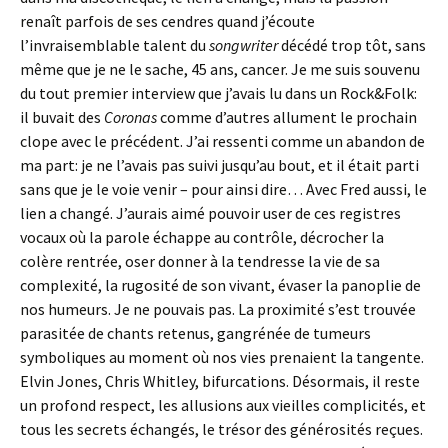
renaît parfois de ses cendres quand j’écoute
l’invraisemblable talent du
songwriter
décédé trop tôt, sans
même que je ne le sache, 45 ans, cancer. Je me suis souvenu
du tout premier interview que j’avais lu dans un Rock&Folk:
il buvait des
Coronas
comme d’autres allument le prochain
clope avec le précédent. J’ai ressenti comme un abandon de
ma part: je ne l’avais pas suivi jusqu’au bout, et il était parti
sans que je le voie venir – pour ainsi dire… Avec Fred aussi, le
lien a changé. J’aurais aimé pouvoir user de ces registres
vocaux où la parole échappe au contrôle, décrocher la
colère rentrée, oser donner à la tendresse la vie de sa
complexité, la rugosité de son vivant, évaser la panoplie de
nos humeurs. Je ne pouvais pas. La proximité s’est trouvée
parasitée de chants retenus, gangrénée de tumeurs
symboliques au moment où nos vies prenaient la tangente.
Elvin Jones, Chris Whitley, bifurcations. Désormais, il reste
un profond respect, les allusions aux vieilles complicités, et
tous les secrets échangés, le trésor des générosités reçues.