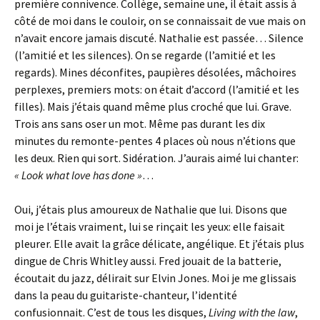
première connivence. Collège, semaine une, il était assis à
côté de moi dans le couloir, on se connaissait de vue mais on
n’avait encore jamais discuté. Nathalie est passée… Silence
(l’amitié et les silences). On se regarde (l’amitié et les
regards). Mines déconfites, paupières désolées, mâchoires
perplexes, premiers mots: on était d’accord (l’amitié et les
filles). Mais j’étais quand même plus croché que lui. Grave.
Trois ans sans oser un mot. Même pas durant les dix
minutes du remonte-pentes 4 places où nous n’étions que
les deux. Rien qui sort. Sidération. J’aurais aimé lui chanter:
« Look what love has done »
…
Oui, j’étais plus amoureux de Nathalie que lui. Disons que
moi je l’étais vraiment, lui se rinçait les yeux: elle faisait
pleurer. Elle avait la grâce délicate, angélique. Et j’étais plus
dingue de Chris Whitley aussi. Fred jouait de la batterie,
écoutait du jazz, délirait sur Elvin Jones. Moi je me glissais
dans la peau du guitariste-chanteur, l’identité
confusionnait. C’est de tous les disques,
Living with the law
,