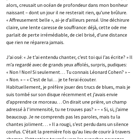
alors, creusait un océan de profondeur dans mon bonheur
naissant – dont un jour il ne resterait rien, qu’une brûlure.
« Affreusement belle », ai-je d’ailleurs pensé. Une déchirure
claire, une lente caresse de souffrance: déjà, cette ode me
parlait de perte irrémédiable, de ciel brisé, d’une distance
que rien ne réparera jamais.
J’ai osé: « Je t’ai entendu chanter, c’est toi qui l’as écrite? » Il
m’a regardé avec de grands yeux affolés, surpris, pudiques:
« Non ! Non! Si seulement… Tu connais Léonard Cohen? » –
« Non. » – « C’est de lui… je te ferai écouter.
Habituellement, je préfère jouer des trucs de blues, mais je
suis tombé sur son disque récemment et j’avais envie
d’apprendre ce morceau… On dirait une prière, un champ
adressé à l’immensité, tu ne trouves pas? » – « Si, si, j’aime
beaucoup. Je ne comprends pas les paroles, mais tu la
chantes joliment… » Il a rougi, s’est perdu dans un silence
confus. C’était la première fois qu’au lieu de courir à travers