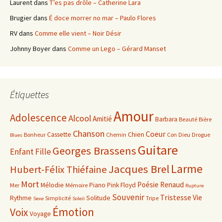
Laurent
dans
T’es pas drôle – Catherine Lara
Brugier
dans
É doce morrer no mar – Paulo Flores
RV
dans
Comme elle vient – Noir Désir
Johnny Boyer
dans
Comme un Lego – Gérard Manset
Étiquettes
Amour
Adolescence
Alcool
Amitié
Barbara
Beauté
Bière
Chanson
Coeur
Cassette
Chien
Bonheur
Chemin
Con
Dieu
Drogue
Blues
Guitare
Georges Brassens
Enfant
Fille
Larme
Jacques Brel
Hubert-Félix Thiéfaine
Mort
Poésie
Renaud
Mélodie
Piano
Pink Floyd
Mer
Mémoire
Rupture
Souvenir
Tristesse
Vie
Rythme
Solitude
Simplicité
Tripe
Sexe
Soleil
Émotion
Voix
Voyage