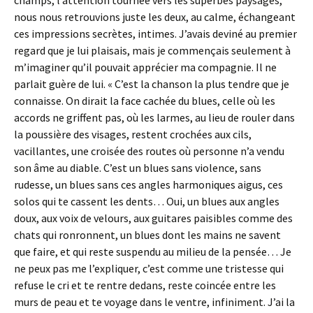
champs, l’attention tournée vers les superbes paysages,
nous nous retrouvions juste les deux, au calme, échangeant
ces impressions secrètes, intimes. J’avais deviné au premier
regard que je lui plaisais, mais je commençais seulement à
m’imaginer qu’il pouvait apprécier ma compagnie. Il ne
parlait guère de lui. « C’est la chanson la plus tendre que je
connaisse. On dirait la face cachée du blues, celle où les
accords ne griffent pas, où les larmes, au lieu de rouler dans
la poussière des visages, restent crochées aux cils,
vacillantes, une croisée des routes où personne n’a vendu
son âme au diable. C’est un blues sans violence, sans
rudesse, un blues sans ces angles harmoniques aigus, ces
solos qui te cassent les dents… Oui, un blues aux angles
doux, aux voix de velours, aux guitares paisibles comme des
chats qui ronronnent, un blues dont les mains ne savent
que faire, et qui reste suspendu au milieu de la pensée… Je
ne peux pas me l’expliquer, c’est comme une tristesse qui
refuse le cri et te rentre dedans, reste coincée entre les
murs de peau et te voyage dans le ventre, infiniment. J’ai la