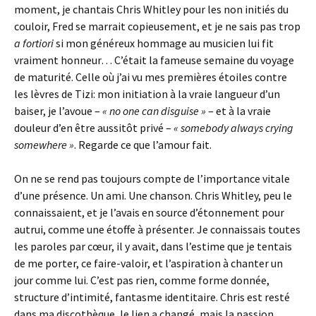
moment, je chantais Chris Whitley pour les non initiés du
couloir, Fred se marrait copieusement, et je ne sais pas trop
a fortiori
si mon généreux hommage au musicien lui fit
vraiment honneur… C’était la fameuse semaine du voyage
de maturité. Celle où j’ai vu mes premières étoiles contre
les lèvres de Tizi: mon initiation à la vraie langueur d’un
baiser, je l’avoue –
« no one can disguise »
– et à la vraie
douleur d’en être aussitôt privé –
« somebody always crying
somewhere »
. Regarde ce que l’amour fait.
On ne se rend pas toujours compte de l’importance vitale
d’une présence. Un ami. Une chanson. Chris Whitley, peu le
connaissaient, et je l’avais en source d’étonnement pour
autrui, comme une étoffe à présenter. Je connaissais toutes
les paroles par cœur, il y avait, dans l’estime que je tentais
de me porter, ce faire-valoir, et l’aspiration à chanter un
jour comme lui. C’est pas rien, comme forme donnée,
structure d’intimité, fantasme identitaire. Chris est resté
dans ma discothèque, le lien a changé, mais la passion