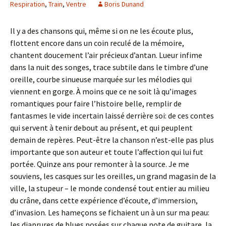
Respiration
,
Train
,
Ventre
Boris Dunand
Il y a des chansons qui, même si on ne les écoute plus,
flottent encore dans un coin reculé de la mémoire,
chantent doucement l’air précieux d’antan. Lueur infime
dans la nuit des songes, trace subtile dans le timbre d’une
oreille, courbe sinueuse marquée sur les mélodies qui
viennent en gorge. À moins que ce ne soit là qu’images
romantiques pour faire l’histoire belle, remplir de
fantasmes le vide incertain laissé derrière soi: de ces contes
qui servent à tenir debout au présent, et qui peuplent
demain de repères. Peut-être la chanson n’est-elle pas plus
importante que son auteur et toute l’affection qui lui fut
portée. Quinze ans pour remonter à la source. Je me
souviens, les casques sur les oreilles, un grand magasin de la
ville, la stupeur – le monde condensé tout entier au milieu
du crâne, dans cette expérience d’écoute, d’immersion,
d’invasion. Les hameçons se fichaient un à un sur ma peau:
les diaprures de blues posées sur chaque note de guitare, la