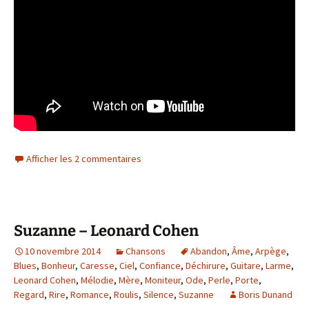
Afficher les 2 commentaires
Suzanne – Leonard Cohen
10 novembre 2014
Chansons
Abandon
,
Âme
,
Arpège
,
Blues
,
Bonheur
,
Caresse
,
Ciel
,
Confiance
,
Déchirure
,
Guitare
,
Larme
,
Leonard Cohen
,
Mélodie
,
Mère
,
Moniteur
,
Ode
,
Perle
,
Porte
,
Regard
,
Rire
,
Romance
,
Roulis
,
Silence
,
Suzanne
Boris Dunand