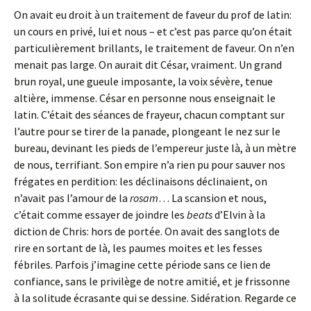
On avait eu droit à un traitement de faveur du prof de latin:
un cours en privé, lui et nous – et c’est pas parce qu’on était
particulièrement brillants, le traitement de faveur. On n’en
menait pas large. On aurait dit César, vraiment. Un grand
brun royal, une gueule imposante, la voix sévère, tenue
altière, immense. César en personne nous enseignait le
latin. C’était des séances de frayeur, chacun comptant sur
l’autre pour se tirer de la panade, plongeant le nez sur le
bureau, devinant les pieds de l’empereur juste là, à un mètre
de nous, terrifiant. Son empire n’a rien pu pour sauver nos
frégates en perdition: les déclinaisons déclinaient, on
n’avait pas l’amour de la
rosam
… La scansion et nous,
c’était comme essayer de joindre les
beats
d’Elvin à la
diction de Chris: hors de portée. On avait des sanglots de
rire en sortant de là, les paumes moites et les fesses
fébriles. Parfois j’imagine cette période sans ce lien de
confiance, sans le privilège de notre amitié, et je frissonne
à la solitude écrasante qui se dessine. Sidération. Regarde ce