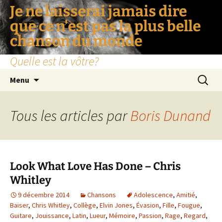
Je ne laisserai jamais dire
que ce n'est pas la plus belle
chanson du monde
Quelle est la vôtre?
Aller
Recherc
Menu
au
contenu
Tous les articles par
Boris Dunand
Look What Love Has Done – Chris
Whitley
9 décembre 2014
Chansons
Adolescence
,
Amitié
,
Baiser
,
Chris Whitley
,
Collège
,
Elvin Jones
,
Évasion
,
Fille
,
Fougue
,
Guitare
,
Jouissance
,
Latin
,
Lueur
,
Mémoire
,
Passion
,
Rage
,
Regard
,