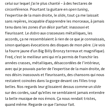
celui sur lequel j’ai le plus chanté – à des hectares de
circonférence. Pourtant la guitare en
open
tuning
,
l’expertise de la main droite, le
slide
, tout ça me laissait
sans repères, incapable d’apprendre les morceaux, à jamais
tenu dans les zones d’un désir parfait: inassouvi et
fleurissant. Le
dobro
aux crasseuses métalliques, les
accords, ça ne ressemblaient à rien de ce que je connaissais,
sinon quelques évocations des disques de mon père. (Je vois
la fourre jaune d’un Big Billy Bronzy terreux et magnifique).
Fred, c’est le meilleur ami qui m’a permis de franchir les
années crasses, métalliques, désaccordées de l’intérieur,
avec qui je pouvais parler de l’expertise de la main droite, de
nos désirs inassouvis et fleurissants, des chansons qui nous
restaient coincées dans la gorge devant ces filles trop
belles. Nos regards leur glissaient dessus comme un
slide
sur des cordes, sauf qu’elles ne semblaient jamais entendre
la belle musique de nos émois. Ça nous rendait tristes,
quand même. Regarde ce que l’amour fait.