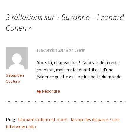
des
3 réflexions sur «
Suzanne – Leonard
articles
Cohen
»
10 novembre 2014 à 9 h 02 min
Alors là, chapeau bas! J’adorais déjà cette
chanson, mais maintenant il est d’une
Sébastien
évidence qu’elle est la plus belle du monde.
Couture
Répondre
Ping :
Léonard Cohen est mort - la voix des disparus / une
interview radio