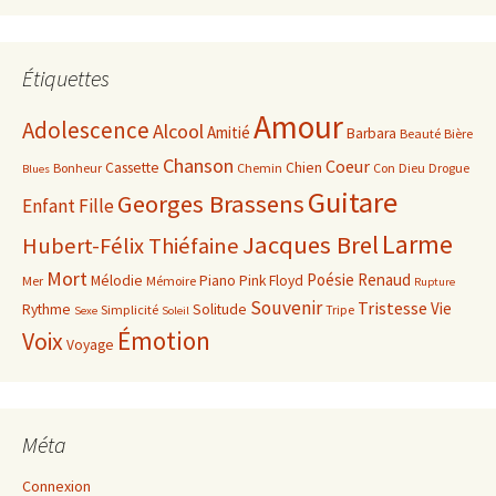
Étiquettes
Amour
Adolescence
Alcool
Amitié
Barbara
Beauté
Bière
Chanson
Coeur
Cassette
Chien
Bonheur
Chemin
Con
Dieu
Drogue
Blues
Guitare
Georges Brassens
Enfant
Fille
Larme
Jacques Brel
Hubert-Félix Thiéfaine
Mort
Poésie
Renaud
Mélodie
Piano
Pink Floyd
Mer
Mémoire
Rupture
Souvenir
Tristesse
Vie
Rythme
Solitude
Simplicité
Tripe
Sexe
Soleil
Émotion
Voix
Voyage
Méta
Connexion