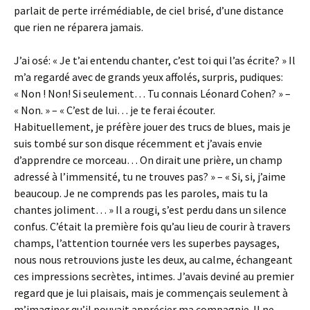
parlait de perte irrémédiable, de ciel brisé, d’une distance
que rien ne réparera jamais.
J’ai osé: « Je t’ai entendu chanter, c’est toi qui l’as écrite? » Il
m’a regardé avec de grands yeux affolés, surpris, pudiques:
« Non ! Non! Si seulement… Tu connais Léonard Cohen? » –
« Non. » – « C’est de lui… je te ferai écouter.
Habituellement, je préfère jouer des trucs de blues, mais je
suis tombé sur son disque récemment et j’avais envie
d’apprendre ce morceau… On dirait une prière, un champ
adressé à l’immensité, tu ne trouves pas? » – « Si, si, j’aime
beaucoup. Je ne comprends pas les paroles, mais tu la
chantes joliment… » Il a rougi, s’est perdu dans un silence
confus. C’était la première fois qu’au lieu de courir à travers
champs, l’attention tournée vers les superbes paysages,
nous nous retrouvions juste les deux, au calme, échangeant
ces impressions secrètes, intimes. J’avais deviné au premier
regard que je lui plaisais, mais je commençais seulement à
m’imaginer qu’il pouvait apprécier ma compagnie. Il ne