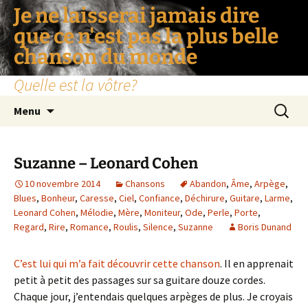
Je ne laisserai jamais dire
que ce n'est pas la plus belle
chanson du monde
Quelle est la vôtre?
Aller
Recherc
Menu
au
contenu
Suzanne – Leonard Cohen
10 novembre 2014
Chansons
Abandon
,
Âme
,
Arpège
,
Blues
,
Bonheur
,
Caresse
,
Ciel
,
Confiance
,
Déchirure
,
Guitare
,
Larme
,
Leonard Cohen
,
Mélodie
,
Mère
,
Moniteur
,
Ode
,
Perle
,
Porte
,
Regard
,
Rire
,
Romance
,
Roulis
,
Silence
,
Suzanne
Boris Dunand
C’est lui qui m’a fait découvrir cette chanson
. Il en apprenait
petit à petit des passages sur sa guitare douze cordes.
Chaque jour, j’entendais quelques arpèges de plus. Je croyais