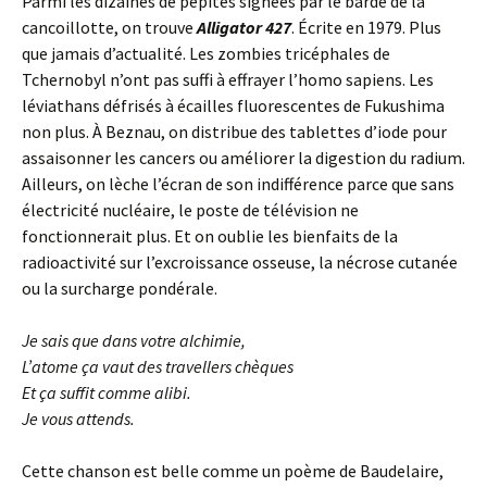
Parmi les dizaines de pépites signées par le barde de la
cancoillotte, on trouve
Alligator 427
. Écrite en 1979. Plus
que jamais d’actualité. Les zombies tricéphales de
Tchernobyl n’ont pas suffi à effrayer l’homo sapiens. Les
léviathans défrisés à écailles fluorescentes de Fukushima
non plus. À Beznau, on distribue des tablettes d’iode pour
assaisonner les cancers ou améliorer la digestion du radium.
Ailleurs, on lèche l’écran de son indifférence parce que sans
électricité nucléaire, le poste de télévision ne
fonctionnerait plus. Et on oublie les bienfaits de la
radioactivité sur l’excroissance osseuse, la nécrose cutanée
ou la surcharge pondérale.
Je sais que dans votre alchimie,
L’
atome ça vaut des travellers chèques
Et ça suffit comme alibi.
Je vous attends.
Cette chanson est belle comme un poème de Baudelaire,