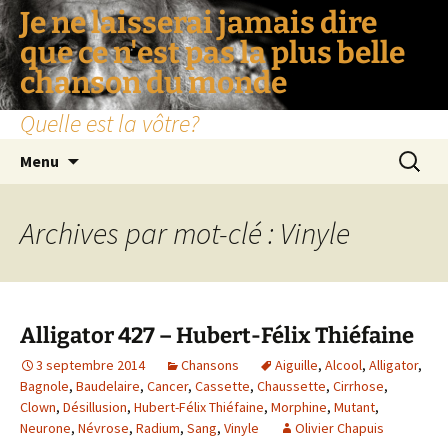
Je ne laisserai jamais dire
que ce n'est pas la plus belle
chanson du monde
Quelle est la vôtre?
Aller
Recherc
Menu
au
contenu
Archives par mot-clé : Vinyle
Alligator 427 – Hubert-Félix Thiéfaine
3 septembre 2014
Chansons
Aiguille
,
Alcool
,
Alligator
,
Bagnole
,
Baudelaire
,
Cancer
,
Cassette
,
Chaussette
,
Cirrhose
,
Clown
,
Désillusion
,
Hubert-Félix Thiéfaine
,
Morphine
,
Mutant
,
Neurone
,
Névrose
,
Radium
,
Sang
,
Vinyle
Olivier Chapuis