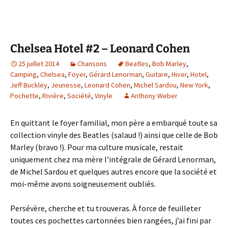
Chelsea Hotel #2 – Leonard Cohen
25 juillet 2014
Chansons
Beatles
,
Bob Marley
,
Camping
,
Chelsea
,
Foyer
,
Gérard Lenorman
,
Guitare
,
Hiver
,
Hotel
,
Jeff Buckley
,
Jeunesse
,
Leonard Cohen
,
Michel Sardou
,
New York
,
Pochette
,
Rivière
,
Société
,
Vinyle
Anthony Weber
En quittant le foyer familial, mon père a embarqué toute sa
collection vinyle des Beatles (salaud !) ainsi que celle de Bob
Marley (bravo !). Pour ma culture musicale, restait
uniquement chez ma mère l’intégrale de Gérard Lenorman,
de Michel Sardou et quelques autres encore que la société et
moi-même avons soigneusement oubliés.
Persévère, cherche et tu trouveras. À force de feuilleter
toutes ces pochettes cartonnées bien rangées, j’ai fini par