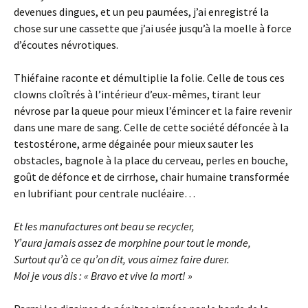
devenues dingues, et un peu paumées, j’ai enregistré la
chose sur une cassette que j’ai usée jusqu’à la moelle à force
d’écoutes névrotiques.
Thiéfaine raconte et démultiplie la folie. Celle de tous ces
clowns cloîtrés à l’intérieur d’eux-mêmes, tirant leur
névrose par la queue pour mieux l’émincer et la faire revenir
dans une mare de sang. Celle de cette société défoncée à la
testostérone, arme dégainée pour mieux sauter les
obstacles, bagnole à la place du cerveau, perles en bouche,
goût de défonce et de cirrhose, chair humaine transformée
en lubrifiant pour centrale nucléaire…
Et les manufactures ont beau se recycler,
Y’aura jamais assez de morphine pour tout le monde,
Surtout
qu’
à ce
qu’
on dit, vous aimez faire durer.
Moi je vous dis
:
« Bravo et vive la mort
!
»