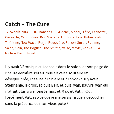
Catch – The Cure
24 août 2014
Chansons
Acné
,
Alcool
,
Bière
,
Cannette
,
Cassette
,
Catch
,
Cure
,
Doc Martens
,
Euphorie
,
Fille
,
Hubert-Félix
Thiéfaine
,
New Wave
,
Pogo
,
Poussière
,
Robert Smith
,
Rythme
,
Salon
,
Sein
,
The Pogues
,
The Smiths
,
Valse
,
Vinyle
,
Vodka
Michaël Perruchoud
Il y avait Véronique qui dansait dans le salon, et son pogo de
l’heure dernière s’était mué en valse solitaire et
déséquilibrée, la faute à la bière et à la vodka. Il y avait
Stéphanie, je crois, et puis Ben, et puis Yvan, pauvre Yvan qui
n’allait plus vivre longtemps, et Max, et Pat… Oui,
forcément Pat, est-ce que je me serais risqué à découcher
sans la présence de mon vieux pote ?