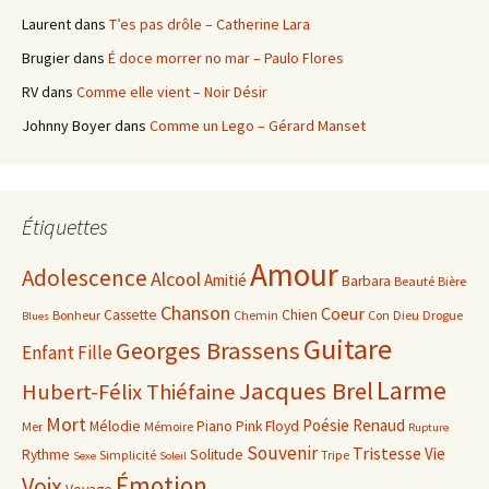
Laurent
dans
T’es pas drôle – Catherine Lara
Brugier
dans
É doce morrer no mar – Paulo Flores
RV
dans
Comme elle vient – Noir Désir
Johnny Boyer
dans
Comme un Lego – Gérard Manset
Étiquettes
Amour
Adolescence
Alcool
Amitié
Barbara
Beauté
Bière
Chanson
Coeur
Cassette
Chien
Bonheur
Chemin
Con
Dieu
Drogue
Blues
Guitare
Georges Brassens
Enfant
Fille
Larme
Jacques Brel
Hubert-Félix Thiéfaine
Mort
Poésie
Renaud
Mélodie
Piano
Pink Floyd
Mer
Mémoire
Rupture
Souvenir
Tristesse
Vie
Rythme
Solitude
Simplicité
Tripe
Sexe
Soleil
Émotion
Voix