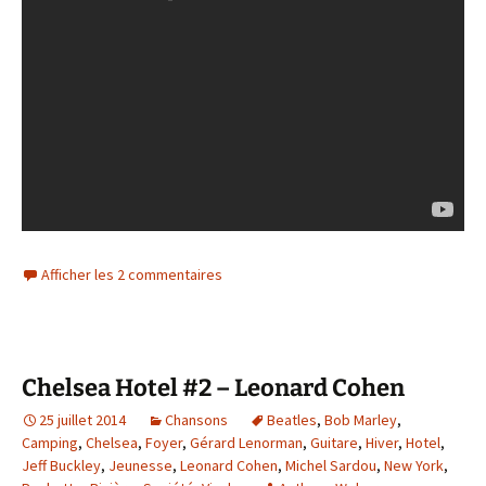
Afficher les 2 commentaires
Chelsea Hotel #2 – Leonard Cohen
25 juillet 2014
Chansons
Beatles
,
Bob Marley
,
Camping
,
Chelsea
,
Foyer
,
Gérard Lenorman
,
Guitare
,
Hiver
,
Hotel
,
Jeff Buckley
,
Jeunesse
,
Leonard Cohen
,
Michel Sardou
,
New York
,