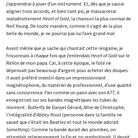
j’apprendrai à jouer d’un instrument. Et, dès que je saurai
aligner trois accords, et bien tant pis, je massacrerai
maladroitement
Heart of Gold
, la chanson la plus connue de
Neil Young. De toute manière, comme il s’agit de la plus
belle du monde, je ne pourrai pas lui faire grand mal.
Avant même que je sache qui chantait cette rengaine, je
frissonnais à chaque fois que j’entendais
Heart of Gold
sur le
ReVox de mon papa. Car, à cette époque, le futé ne
dépensait pas beaucoup d’argent pour acheter des disques.
Il avait préféré investir dans un impressionnant
magnétophone, du matériel de professionnel, d’une qualité
sans concurrence. Fier comme un paon avec son A77, il
enregistrait sur ses bandes magnétiques les tubes du
moment :
Butterfly
de Danyel Gérard,
Aline
de Christophe,
l’intégralité d’
Abbey Road
(personne dans la famille ne
savait que c’était les Beatles et tout le monde adorait
Something
). Comme la bande durait des plombes, on
attendait religieusement la fin et on rembobinait. Il devait