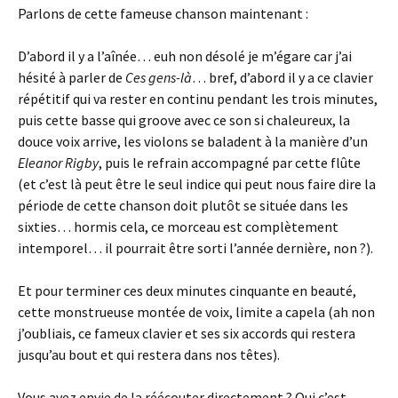
Parlons de cette fameuse chanson maintenant :
D’abord il y a l’aînée… euh non désolé je m’égare car j’ai
hésité à parler de
Ces gens-là
… bref, d’abord il y a ce clavier
répétitif qui va rester en continu pendant les trois minutes,
puis cette basse qui groove avec ce son si chaleureux, la
douce voix arrive, les violons se baladent à la manière d’un
Eleanor Rigby
, puis le refrain accompagné par cette flûte
(et c’est là peut être le seul indice qui peut nous faire dire la
période de cette chanson doit plutôt se située dans les
sixties… hormis cela, ce morceau est complètement
intemporel… il pourrait être sorti l’année dernière, non ?).
Et pour terminer ces deux minutes cinquante en beauté,
cette monstrueuse montée de voix, limite a capela (ah non
j’oubliais, ce fameux clavier et ses six accords qui restera
jusqu’au bout et qui restera dans nos têtes).
Vous avez envie de la réécouter directement ? Oui c’est