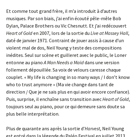
Et comme tout grand frère, il m’a introduit à d’autres
musiques. Par son biais, j’ai enfin écouté pêle-mêle Bob
Dylan, Palace Brothers ou Vic Chesnutt. Et j’ai redécouvert
Heart of Gold
en 2007, lors de la sortie du
Live at Massey Hall
,
daté de janvier 1971. Contraint de jouer assis à cause d’un
violent mal de dos, Neil Young y teste des compositions
inédites. Seul sur scène et guilleret avec le public, le Loner
entonne au piano
A Man Needs a Maid
dans une version
follement dépouillée. Sa voix de velours caresse chaque
couplet. « My life is changing in so many ways / I don’t know
who to trust anymore » (Ma vie change dans tant de
direction / Que je ne sais plus en qui avoir encore confiance).
Puis, surprise, il enchaîne sans transition avec
Heart of Gold
,
toujours seul au piano, pour ce qui demeure sans doute sa
plus belle interprétation.
Plus de quarante ans après la sortie d’
Harvest
, Neil Young
est entré dans la légende du Paléo Festival en juillet 2013.