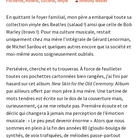
Pochette
,
Rivière
,
Société
,
Vinyle
Anthony Weber
En quittant le foyer familial, mon père a embarqué toute sa
collection vinyle des Beatles (salaud !) ainsi que celle de Bob
Marley (bravo !). Pour ma culture musicale, restait
uniquement chez ma mère l’intégrale de Gérard Lenorman,
de Michel Sardou et quelques autres encore que la société et
moi-même avons soigneusement oubliés.
Persévère, cherche et tu trouveras. À force de feuilleter
toutes ces pochettes cartonnées bien rangées, j’ai fini par
hasard sur cet album.
New Skin for the Old Ceremony
. Album
par ailleurs offert par mon père à ma mère. Une tartine de
mots tendres est écrite sur le dos de la couverture mais,
curieusement, ça ne me rebute pas. Première écoute et ce
déclic qui changera à jamais ma perception de l’émotion
musicale : « Le peu peut devenir énorme ». Alors que nous
sommes en plein à la fin des années 80 (gloubi-boulga de
synthés, de voix trafiquées, de mélodies passe-partout