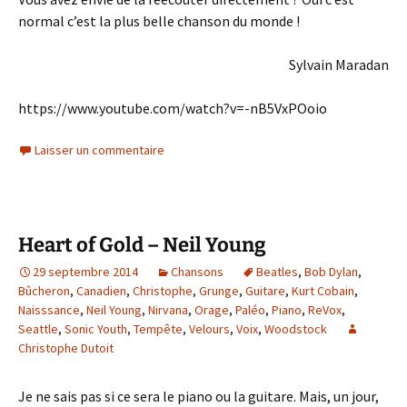
normal c’est la plus belle chanson du monde !
Sylvain Maradan
https://www.youtube.com/watch?v=-nB5VxPOoio
Laisser un commentaire
Heart of Gold – Neil Young
29 septembre 2014
Chansons
Beatles
,
Bob Dylan
,
Bûcheron
,
Canadien
,
Christophe
,
Grunge
,
Guitare
,
Kurt Cobain
,
Naisssance
,
Neil Young
,
Nirvana
,
Orage
,
Paléo
,
Piano
,
ReVox
,
Seattle
,
Sonic Youth
,
Tempête
,
Velours
,
Voix
,
Woodstock
Christophe Dutoit
Je ne sais pas si ce sera le piano ou la guitare. Mais, un jour,