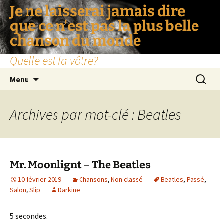
Je ne laisserai jamais dire
que ce n'est pas la plus belle
chanson du monde
Quelle est la vôtre?
Aller
Recherc
Menu
au
contenu
Archives par mot-clé : Beatles
Mr. Moonlignt – The Beatles
10 février 2019
Chansons
,
Non classé
Beatles
,
Passé
,
Salon
,
Slip
Darkine
5 secondes.