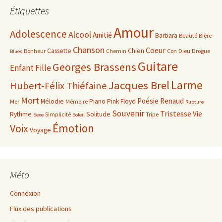
Étiquettes
Amour
Adolescence
Alcool
Amitié
Barbara
Beauté
Bière
Chanson
Coeur
Cassette
Chien
Bonheur
Chemin
Con
Dieu
Drogue
Blues
Guitare
Georges Brassens
Enfant
Fille
Larme
Jacques Brel
Hubert-Félix Thiéfaine
Mort
Poésie
Renaud
Mélodie
Piano
Pink Floyd
Mer
Mémoire
Rupture
Souvenir
Tristesse
Vie
Rythme
Solitude
Simplicité
Tripe
Sexe
Soleil
Émotion
Voix
Voyage
Méta
Connexion
Flux des publications