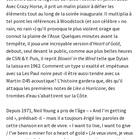
Avec Crazy Horse, il prit un malin plaisir à défier les
éléments tout au long de la soirée inaugurale. Il multiplia à
tel point les références à Woodstock (et son célèbre « no
rain, no rain ») qu’il provoqua le plus violent orage que
connut la plaine de l’Asse. Quelques minutes avant la
tempête, il joua une incroyable version d’
Heart of Gold
,
debout, seul devant le public, comme aux plus belles heures
de CSN & Y. Puis, il reprit
Blowin’ in the Wind
telle que Dylan
la laissa en 1962. Comment un type si exalté et impétueux
avec sa Les Paul noire peut-il être aussi tendre avec sa
Martin-D45 acoustique? L’histoire gardera que, dès qu’il
attaqua les premières notes de
Like a Hurricane
, des
trombes d’eau s’abattirent sur la Côte.
Depuis 1971, Neil Young a pris de l’âge – « And I’m getting
old », prédisait-il – mais il a toujours érigé les paroles de
cette chanson en art de vivre. « I want to live, I want to give
/ I’ve been a miner for a heart of gold » (Je veux vivre, je veux