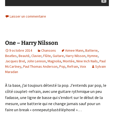
Laisser un commentaire
One – Harry Nilsson
9 octobre 2014
Chansons
Aimee Mann
,
Batterie
,
Beatles
,
Beauté
,
Clavier
,
Flûte
,
Guitare
,
Harry Nilsson
,
Hymne
,
Jacques Brel
,
John Lennon
,
Magnolia
,
Montée
,
Nine Inch Nails
,
Paul
McCartney
,
Paul Thomas Anderson
,
Pop
,
Refrain
,
Voix
Sylvain
Maradan
À la base, j’ai toujours détesté la pop. J’entends par pop, le
côté couplet-refrain, avec une guitare rythmique un peu
fadasse, une ligne de basse qui s’endort sur le début de la
mesure, une batterie qui ne change jamais sauf pour un
faire un break « onnepeutplustéléphoné »…