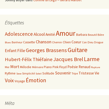
Johnny Boyer
dans
Comme un Lego – Gérard Manset
Étiquettes
Amour
Adolescence
Alcool
Amitié
Barbara
Beauté
Bière
Chanson
Coeur
Cassette
Chien
Bonheur
Chemin
Con
Dieu
Drogue
Blues
Guitare
Georges Brassens
Enfant
Fille
Larme
Jacques Brel
Hubert-Félix Thiéfaine
Mort
Poésie
Renaud
Mélodie
Piano
Pink Floyd
Mer
Mémoire
Rupture
Souvenir
Tristesse
Vie
Rythme
Solitude
Simplicité
Tripe
Sexe
Soleil
Émotion
Voix
Voyage
Méta