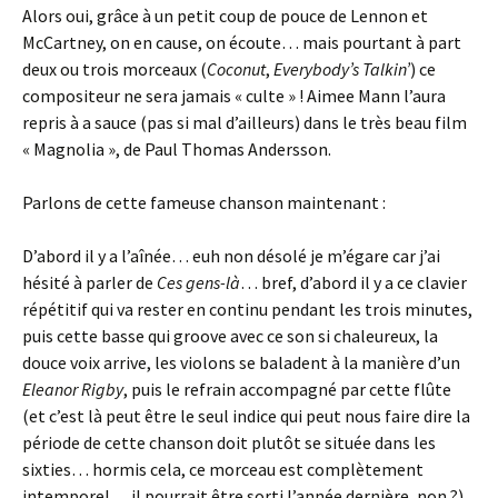
Alors oui, grâce à un petit coup de pouce de Lennon et
McCartney, on en cause, on écoute… mais pourtant à part
deux ou trois morceaux (
Coconut
,
Everybody’s Talkin’
) ce
compositeur ne sera jamais « culte » ! Aimee Mann l’aura
repris à a sauce (pas si mal d’ailleurs) dans le très beau film
« Magnolia », de Paul Thomas Andersson.
Parlons de cette fameuse chanson maintenant :
D’abord il y a l’aînée… euh non désolé je m’égare car j’ai
hésité à parler de
Ces gens-là
… bref, d’abord il y a ce clavier
répétitif qui va rester en continu pendant les trois minutes,
puis cette basse qui groove avec ce son si chaleureux, la
douce voix arrive, les violons se baladent à la manière d’un
Eleanor Rigby
, puis le refrain accompagné par cette flûte
(et c’est là peut être le seul indice qui peut nous faire dire la
période de cette chanson doit plutôt se située dans les
sixties… hormis cela, ce morceau est complètement
intemporel… il pourrait être sorti l’année dernière, non ?).