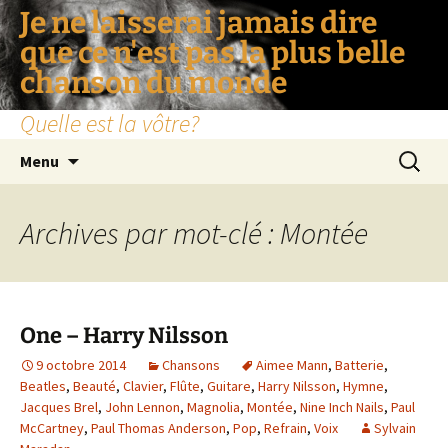
Je ne laisserai jamais dire
que ce n'est pas la plus belle
chanson du monde
Quelle est la vôtre?
Aller
Recherc
Menu
au
contenu
Archives par mot-clé : Montée
One – Harry Nilsson
9 octobre 2014
Chansons
Aimee Mann
,
Batterie
,
Beatles
,
Beauté
,
Clavier
,
Flûte
,
Guitare
,
Harry Nilsson
,
Hymne
,
Jacques Brel
,
John Lennon
,
Magnolia
,
Montée
,
Nine Inch Nails
,
Paul
McCartney
,
Paul Thomas Anderson
,
Pop
,
Refrain
,
Voix
Sylvain