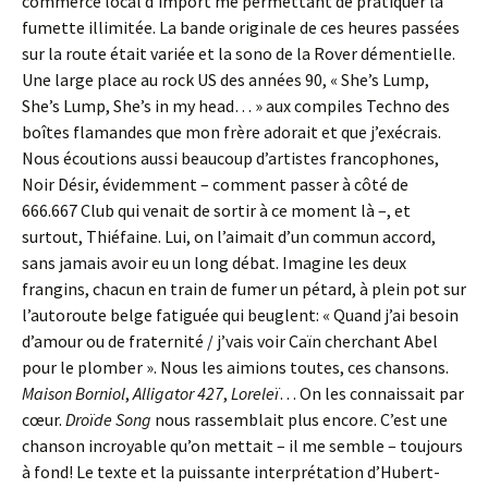
commerce local d’import me permettant de pratiquer la
fumette illimitée. La bande originale de ces heures passées
sur la route était variée et la sono de la Rover démentielle.
Une large place au rock US des années 90, « She’s Lump,
She’s Lump, She’s in my head… » aux compiles Techno des
boîtes flamandes que mon frère adorait et que j’exécrais.
Nous écoutions aussi beaucoup d’artistes francophones,
Noir Désir, évidemment – comment passer à côté de
666.667 Club qui venait de sortir à ce moment là –, et
surtout, Thiéfaine. Lui, on l’aimait d’un commun accord,
sans jamais avoir eu un long débat. Imagine les deux
frangins, chacun en train de fumer un pétard, à plein pot sur
l’autoroute belge fatiguée qui beuglent: « Quand j’ai besoin
d’amour ou de fraternité / j’vais voir Caïn cherchant Abel
pour le plomber ». Nous les aimions toutes, ces chansons.
Maison Borniol
,
Alligator 427
,
Loreleï
… On les connaissait par
cœur.
Droïde Song
nous rassemblait plus encore. C’est une
chanson incroyable qu’on mettait – il me semble – toujours
à fond! Le texte et la puissante interprétation d’Hubert-