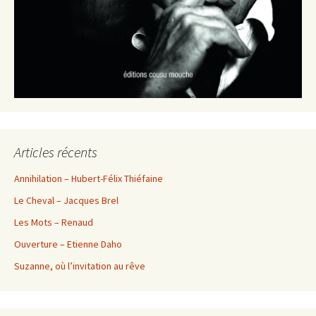
Articles récents
Annihilation – Hubert-Félix Thiéfaine
Le Cheval – Jacques Brel
Les Mots – Renaud
Ouverture – Etienne Daho
Suzanne, où l’invitation au rêve