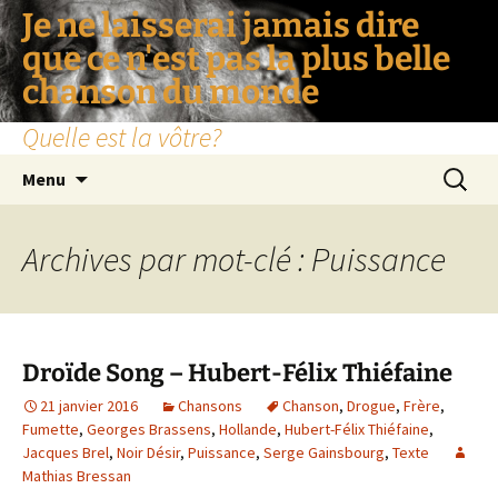
Je ne laisserai jamais dire
que ce n'est pas la plus belle
chanson du monde
Quelle est la vôtre?
Aller
Recherc
Menu
au
contenu
Archives par mot-clé : Puissance
Droïde Song – Hubert-Félix Thiéfaine
21 janvier 2016
Chansons
Chanson
,
Drogue
,
Frère
,
Fumette
,
Georges Brassens
,
Hollande
,
Hubert-Félix Thiéfaine
,
Jacques Brel
,
Noir Désir
,
Puissance
,
Serge Gainsbourg
,
Texte
Mathias Bressan