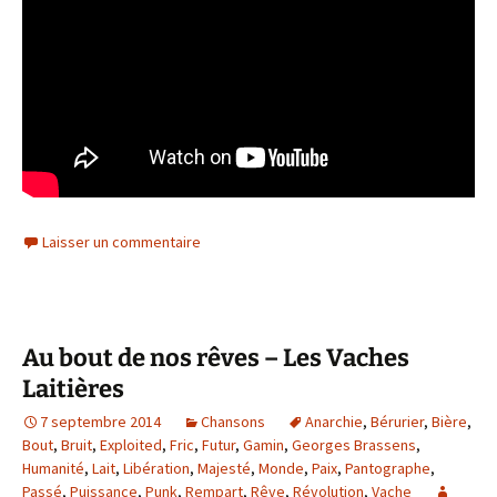
Laisser un commentaire
Au bout de nos rêves – Les Vaches
Laitières
7 septembre 2014
Chansons
Anarchie
,
Bérurier
,
Bière
,
Bout
,
Bruit
,
Exploited
,
Fric
,
Futur
,
Gamin
,
Georges Brassens
,
Humanité
,
Lait
,
Libération
,
Majesté
,
Monde
,
Paix
,
Pantographe
,
Passé
,
Puissance
,
Punk
,
Rempart
,
Rêve
,
Révolution
,
Vache