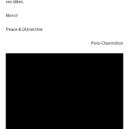
ses idées.
Merci!
Peace & (A)narchie
Polo Charmillot