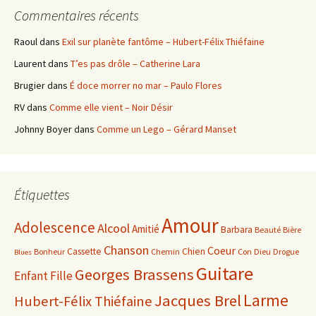
Commentaires récents
Raoul
dans
Exil sur planète fantôme – Hubert-Félix Thiéfaine
Laurent
dans
T’es pas drôle – Catherine Lara
Brugier
dans
É doce morrer no mar – Paulo Flores
RV
dans
Comme elle vient – Noir Désir
Johnny Boyer
dans
Comme un Lego – Gérard Manset
Étiquettes
Amour
Adolescence
Alcool
Amitié
Barbara
Beauté
Bière
Chanson
Coeur
Cassette
Chien
Bonheur
Chemin
Con
Dieu
Drogue
Blues
Guitare
Georges Brassens
Enfant
Fille
Larme
Jacques Brel
Hubert-Félix Thiéfaine