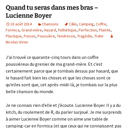
Quand tu seras dans mes bras –
Lucienne Boyer
18 août 2014
Chansons
Câlin
,
Camping
,
Coffre
,
Formica
,
Grand-mère
,
Hasard
,
Pathétique
,
Perfection
,
Plainte
,
Plastique
,
Poison
,
Poussière
,
Tendresse
,
Tragédie
,
Trahir
Nicolas Vivier
J’ai trouvé ce quarante-cinq tours dans un coffre
poussiéreux du grenier de ma grand-mère. Et c’est
certainement parce que je tombais dessus par hasard, que
le hasard fait bien les choses et que les choses sont ce
qu’elles sont que, cet après-midi-là, je tombais sur la plus
belle chanson du monde.
Je ne connais rien d’elle et j’écoute. Lucienne Boyer. Il y a du
kitch, du roulement de R, du parler surjoué. Je me surprends
à aimer Lucienne Boyer comme on aime une table de
camping-car en formica (et que ceux qui ne connaissent pas