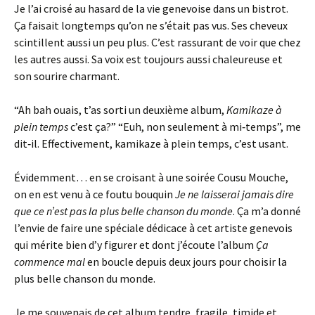
Je l’ai croisé au hasard de la vie genevoise dans un bistrot.
Ça faisait longtemps qu’on ne s’était pas vus. Ses cheveux
scintillent aussi un peu plus. C’est rassurant de voir que chez
les autres aussi. Sa voix est toujours aussi chaleureuse et
son sourire charmant.
“Ah bah ouais, t’as sorti un deuxième album,
Kamikaze à
plein temps
c’est ça?” “Euh, non seulement à mi‑temps”, me
dit‑il. Effectivement, kamikaze à plein temps, c’est usant.
Évidemment… en se croisant à une soirée Cousu Mouche,
on en est venu à ce foutu bouquin
Je ne laisserai jamais dire
que ce n’est pas la plus belle chanson du monde
. Ça m’a donné
l’envie de faire une spéciale dédicace à cet artiste genevois
qui mérite bien d’y figurer et dont j’écoute l’album
Ça
commence mal
en boucle depuis deux jours pour choisir la
plus belle chanson du monde.
Je me souvenais de cet album tendre, fragile, timide et