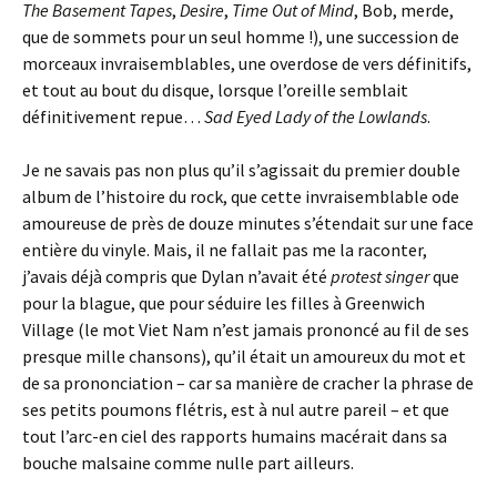
The Basement Tapes
,
Desire
,
Time Out of Mind
, Bob, merde,
que de sommets pour un seul homme !), une succession de
morceaux invraisemblables, une overdose de vers définitifs,
et tout au bout du disque, lorsque l’oreille semblait
définitivement repue…
Sad Eyed Lady of the Lowlands
.
Je ne savais pas non plus qu’il s’agissait du premier double
album de l’histoire du rock, que cette invraisemblable ode
amoureuse de près de douze minutes s’étendait sur une face
entière du vinyle. Mais, il ne fallait pas me la raconter,
j’avais déjà compris que Dylan n’avait été
protest singer
que
pour la blague, que pour séduire les filles à Greenwich
Village (le mot Viet Nam n’est jamais prononcé au fil de ses
presque mille chansons), qu’il était un amoureux du mot et
de sa prononciation – car sa manière de cracher la phrase de
ses petits poumons flétris, est à nul autre pareil – et que
tout l’arc-en ciel des rapports humains macérait dans sa
bouche malsaine comme nulle part ailleurs.