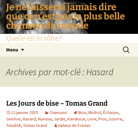
Je ne laisserai jamais dire
que ce n'est pas la plus belle
chanson du monde
Quelle est la vôtre?
Aller
Recherc
Menu
au
contenu
Archives par mot-clé : Hasard
Les Jours de bise – Tomas Grand
12 janvier 2015
Chansons
Bise
,
Bistrot
,
Écharpe
,
Genève
,
Hasard
,
Humour
,
Jardin
,
Kamikaze
,
Livre
,
Pise
,
Sourire
,
Timidité
,
Tomas Grand
Helena de Freitas