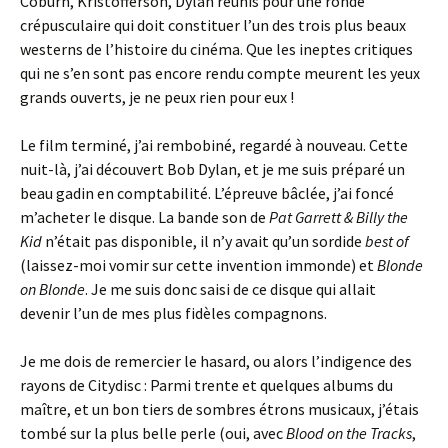
Coburn, Kristofferson, Dylan réunis pour une ronde
crépusculaire qui doit constituer l’un des trois plus beaux
westerns de l’histoire du cinéma. Que les ineptes critiques
qui ne s’en sont pas encore rendu compte meurent les yeux
grands ouverts, je ne peux rien pour eux !
Le film terminé, j’ai rembobiné, regardé à nouveau. Cette
nuit-là, j’ai découvert Bob Dylan, et je me suis préparé un
beau gadin en comptabilité. L’épreuve bâclée, j’ai foncé
m’acheter le disque. La bande son de
Pat Garrett & Billy the
Kid
n’était pas disponible, il n’y avait qu’un sordide
best of
(laissez-moi vomir sur cette invention immonde) et
Blonde
on Blonde
. Je me suis donc saisi de ce disque qui allait
devenir l’un de mes plus fidèles compagnons.
Je me dois de remercier le hasard, ou alors l’indigence des
rayons de Citydisc : Parmi trente et quelques albums du
maître, et un bon tiers de sombres étrons musicaux, j’étais
tombé sur la plus belle perle (oui, avec
Blood on the Tracks
,