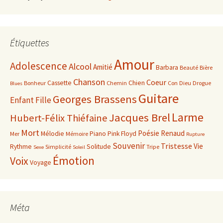
Étiquettes
Amour
Adolescence
Alcool
Amitié
Barbara
Beauté
Bière
Chanson
Coeur
Cassette
Chien
Bonheur
Chemin
Con
Dieu
Drogue
Blues
Guitare
Georges Brassens
Enfant
Fille
Larme
Jacques Brel
Hubert-Félix Thiéfaine
Mort
Poésie
Renaud
Mélodie
Piano
Pink Floyd
Mer
Mémoire
Rupture
Souvenir
Tristesse
Vie
Rythme
Solitude
Simplicité
Tripe
Sexe
Soleil
Émotion
Voix
Voyage
Méta