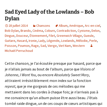
Sad Eyed Lady of the Lowlands – Bob
Dylan
28 juillet 2014
Chansons
Album
,
Amérique
,
Arc-en-ciel
,
Bob Dylan
,
Brando
,
Cinéma
,
Coburn
,
Contradiction
,
Cynisme
,
Delon
,
Dingue
,
Douceur
,
Étonnement
,
Filet
,
Greenwich Village
,
Gueule
,
Guitare
,
Hasard
,
Ironie
,
Lady
,
Légende
,
Lowlands
,
Mélodie
,
Perle
,
Poisson
,
Poumon
,
Rage
,
Sad
,
Vierge
,
Viet Nam
,
Western
Michaël Perruchoud
Cette chanson, je l’ai écoutée presque par hasard, parce que
je n’allais jamais au bout de l’album, parce que
Visions of
Johanna
,
I Want You
, ou encore
Absolutely Sweet Mary
,
attiraient irrésistiblement mon index sur la fonction
repeat
, que je me gorgeais de ces mélodies qui me
mettaient dans les cordes à chaque fois; je n’arrivais pas à
me convaincre qu’un album puisse être aussi beau. J’étais
tombé raide dingue, un de ces coups de cœurs artistiques qui