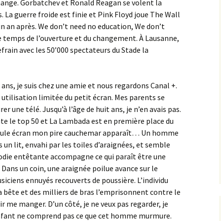
hange. Gorbatchev et Ronald Reagan se volent la
 La guerre froide est finie et Pink Floyd joue The Wall
un an après. We don’t need no education, We don’t
 temps de l’ouverture et du changement. À Lausanne,
efrain avec les 50’000 spectateurs du Stade la
e ans, je suis chez une amie et nous regardons Canal +.
ne utilisation limitée du petit écran. Mes parents se
r une télé. Jusqu’à l’âge de huit ans, je n’en avais pas.
nte le top 50 et La Lambada est en première place du
uscule écran mon pire cauchemar apparaît… Un homme
 un lit, envahi par les toiles d’araignées, et semble
die entêtante accompagne ce qui paraît être une
 Dans un coin, une araignée poilue avance sur le
iciens ennuyés recouverts de poussière. L’individu
 bête et des milliers de bras l’emprisonnent contre le
 me manger. D’un côté, je ne veux pas regarder, je
’enfant ne comprend pas ce que cet homme murmure.