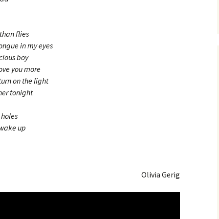
han flies
tongue in my eyes
cious boy
 love you more
turn on the light
ner tonight
 holes
l wake up
Olivia Gerig