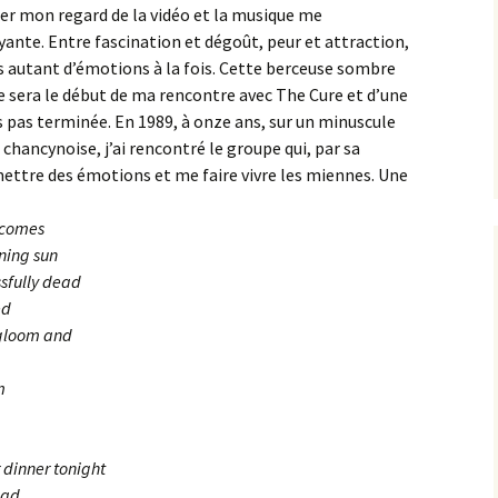
her mon regard de la vidéo et la musique me
yante. Entre fascination et dégoût, peur et attraction,
ns autant d’émotions à la fois. Cette berceuse sombre
e sera le début de ma rencontre avec The Cure et d’une
s pas terminée. En 1989, à onze ans, sur un minuscule
chancynoise, j’ai rencontré le groupe qui, par sa
ettre des émotions et me faire vivre les miennes. Une
 comes
ning sun
ssfully dead
ed
 gloom and
m
 dinner tonight
ead