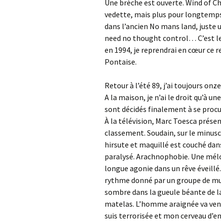
Une brèche est ouverte. Wind of C
vedette, mais plus pour longtemps.
dans l’ancien No mans land, juste 
need no thought control… C’est le
en 1994, je reprendrai en cœur ce r
Pontaise.
Retour à l’été 89, j’ai toujours onz
A la maison, je n’ai le droit qu’à u
sont décidés finalement à se procure
À la télévision, Marc Toesca prése
classement. Soudain, sur le min
hirsute et maquillé est couché dans
paralysé. Arachnophobie. Une mélo
longue agonie dans un rêve éveillé.
rythme donné par un groupe de mus
sombre dans la gueule béante de la
matelas. L’homme araignée va venir
suis terrorisée et mon cerveau d