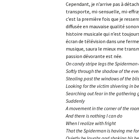
Cependant, je n’arrive pas à détac
transporte, mi-sensuelle, mi-effra
c’est la première fois que je resse
diffusée en mauvaise qualité sonor
histoire musicale qui n’est toujour
écran de télévision dans une ferme 
musique, saura le mieux me transm
passion dévorante est née.
On candy stripe legs the Spiderman
Softly through the shadow of the eve
Stealing past the windows of the bli
Looking for the victim shivering in b
Searching out fear in the gathering
Suddenly
A movement in the corner of the roo
And there is nothing I can do
When I realize with fright
That the Spiderman is having me for
Quietly he laughs and shaking his h