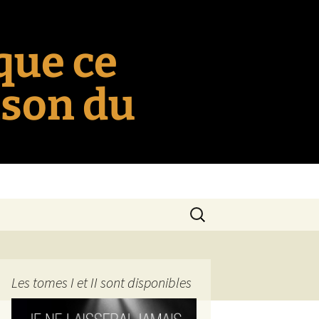
 que ce
nson du
Rechercher :
Les tomes I et II sont disponibles