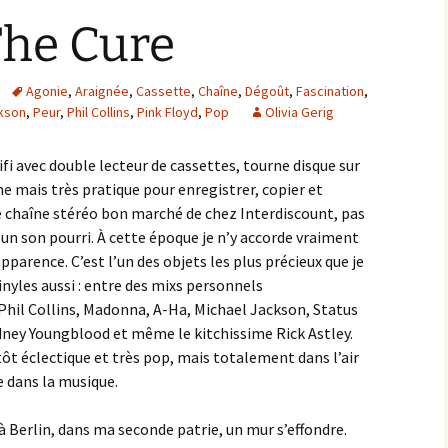
The Cure
Agonie
,
Araignée
,
Cassette
,
Chaîne
,
Dégoût
,
Fascination
,
kson
,
Peur
,
Phil Collins
,
Pink Floyd
,
Pop
Olivia Gerig
ifi avec double lecteur de cassettes, tourne disque sur
he mais très pratique pour enregistrer, copier et
ne chaîne stéréo bon marché de chez Interdiscount, pas
 un son pourri. À cette époque je n’y accorde vraiment
apparence. C’est l’un des objets les plus précieux que je
vinyles aussi : entre des mixs personnels
a Phil Collins, Madonna, A-Ha, Michael Jackson, Status
dney Youngblood et même le kitchissime Rick Astley.
utôt éclectique et très pop, mais totalement dans l’air
e dans la musique.
 à Berlin, dans ma seconde patrie, un mur s’effondre.