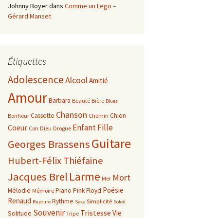
Johnny Boyer
dans
Comme un Lego –
Gérard Manset
Étiquettes
Adolescence
Alcool
Amitié
Amour
Barbara
Beauté
Bière
Blues
Chanson
Cassette
Chien
Bonheur
Chemin
Enfant
Fille
Coeur
Con
Dieu
Drogue
Guitare
Georges Brassens
Hubert-Félix Thiéfaine
Larme
Jacques Brel
Mort
Mer
Poésie
Mélodie
Piano
Pink Floyd
Mémoire
Renaud
Rythme
Simplicité
Rupture
Sexe
Soleil
Souvenir
Tristesse
Vie
Solitude
Tripe