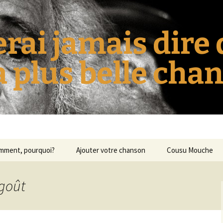
erai jamais dire
la plus belle cha
omment, pourquoi?
Ajouter votre chanson
Cousu Mouche
égoût