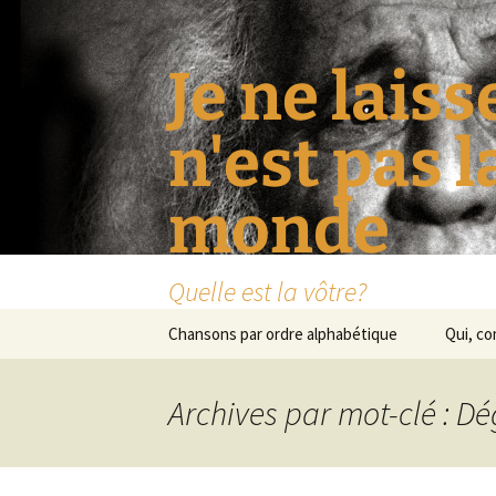
Je ne laiss
n'est pas 
monde
Quelle est la vôtre?
Aller
Chansons par ordre alphabétique
Qui, c
au
contenu
Archives par mot-clé : D