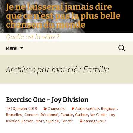
Je ne laisserai jamais dire
que ce n'est pas la plus belle
chanson du monde
Quelle est la vôtre?
Aller
Recherc
Menu
au
contenu
Archives par mot-clé : Famille
Exercise One – Joy Division
10 janvier 2019
Chansons
Adolescence
,
Belgique
,
Bruxelles
,
Concert
,
Désabusé
,
Famille
,
Guitare
,
Ian Curtis
,
Joy
Division
,
Larsen
,
Mort
,
Suicide
,
Tenter
damagnus17