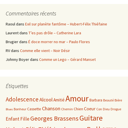
Commentaires récents
Raoul
dans
Exil sur planète fantôme – Hubert-Félix Thiéfaine
Laurent
dans
T’es pas drôle – Catherine Lara
Brugier
dans
É doce morrer no mar – Paulo Flores
RV
dans
Comme elle vient – Noir Désir
Johnny Boyer
dans
Comme un Lego – Gérard Manset
Étiquettes
Amour
Adolescence
Alcool
Amitié
Barbara
Beauté
Bière
Chanson
Coeur
Cassette
Chien
Bonheur
Chemin
Con
Dieu
Drogue
Blues
Guitare
Georges Brassens
Enfant
Fille