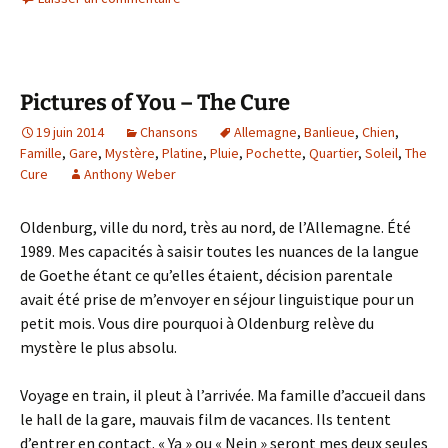
Pictures of You – The Cure
19 juin 2014
Chansons
Allemagne
,
Banlieue
,
Chien
,
Famille
,
Gare
,
Mystère
,
Platine
,
Pluie
,
Pochette
,
Quartier
,
Soleil
,
The
Cure
Anthony Weber
Oldenburg, ville du nord, très au nord, de l’Allemagne. Été
1989. Mes capacités à saisir toutes les nuances de la langue
de Goethe étant ce qu’elles étaient, décision parentale
avait été prise de m’envoyer en séjour linguistique pour un
petit mois. Vous dire pourquoi à Oldenburg relève du
mystère le plus absolu.
Voyage en train, il pleut à l’arrivée. Ma famille d’accueil dans
le hall de la gare, mauvais film de vacances. Ils tentent
d’entrer en contact. « Ya » ou « Nein » seront mes deux seules