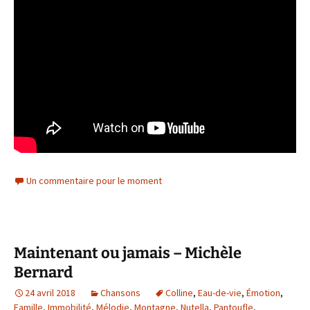
Un commentaire pour le moment
Maintenant ou jamais – Michèle
Bernard
24 avril 2018
Chansons
Colline
,
Eau-de-vie
,
Émotion
,
Famille
,
Immobilité
,
Mélodie
,
Montagne
,
Nutella
,
Pantoufle
,