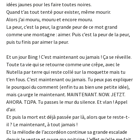
idées jaunes pour les faire toutes noires.
Quand t’as tout tenté pour exister, même mourir.
Alors j’ai mouru, mouru et encore mouru.
La peur, c’est la peur, la grande peur de ce mot grand
comme une montagne : aimer. Puis c’est la peur de la peur,
puis tu finis par aimer la peur.
Et un jour Bing ! C’est maintenant ou jamais ! Ça se réveille.
Toute ta vie qui se retourne comme une crêpe, avec le
Nutella par terre qui reste collé sur la moquette mais tu
t’en fous. C’est maintenant ou jamais. Tu peux pas expliquer
le pourquoi du comment (enfin tu as bien une petite idée),
mais ça urge le maintenant. MAINTENANT. NOW. JETZT.
AHORA. ΤΩΡΑ. Tu passes le mur du silence. Et vlan ! Appel
d’air.
Et puis la mort est déjà passée par là, alors que te reste-t-
il ? Le maintenant, à tout jamais !
Et la mélodie de l’accordéon continue sa grande escalade
depuis le ventre et ouvre ma poitrine. L’effet qu’elle me fait