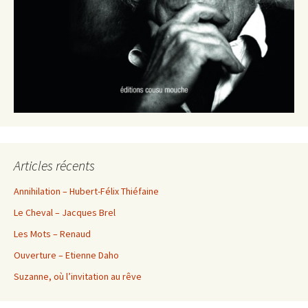
Articles récents
Annihilation – Hubert-Félix Thiéfaine
Le Cheval – Jacques Brel
Les Mots – Renaud
Ouverture – Etienne Daho
Suzanne, où l’invitation au rêve