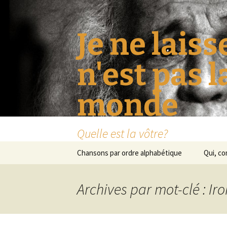
Je ne laiss
n'est pas 
monde
Quelle est la vôtre?
Aller
Chansons par ordre alphabétique
Qui, c
au
contenu
Archives par mot-clé : Ir