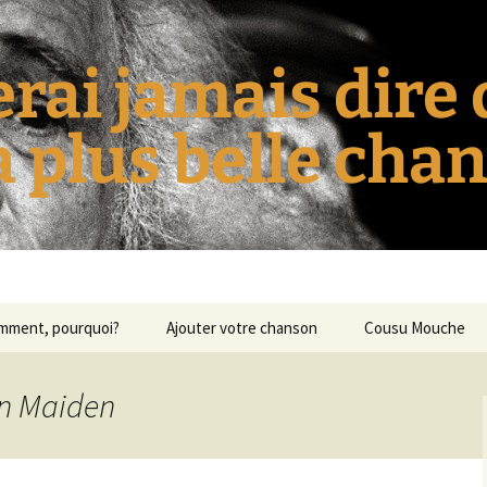
erai jamais dire
la plus belle cha
omment, pourquoi?
Ajouter votre chanson
Cousu Mouche
on Maiden