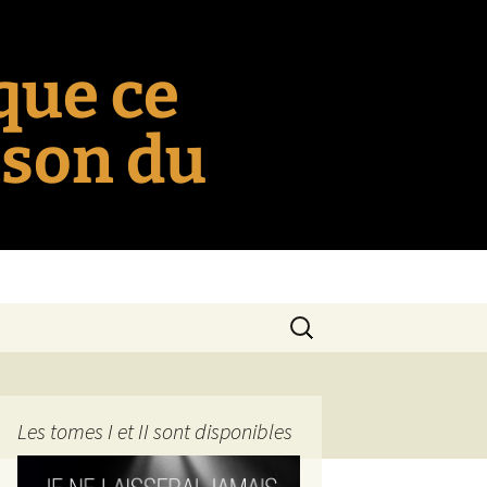
 que ce
nson du
Rechercher :
Les tomes I et II sont disponibles