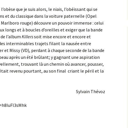
’obèse que je suis alors, le niais, l’obéissant qui se
ens et du classique dans la voiture paternelle (Opel
e Marlboro rouge) découvre un pouvoir immense : celui
x longs et à boucles d’oreilles et exiger que la bande
 de l’album
Killers
soit mise encore et encore et
des interminables trajets filant la nausée entre
r et Missy (VD), perdant à chaque seconde de la bande
peau après un été brûlant; y gagnant une aspiration
vellement, trouvant là un chemin où avancer, pousser,
était revenu pourtant, au son final criant le péril et la
Sylvain Thévoz
=h8IuFl3sMhk