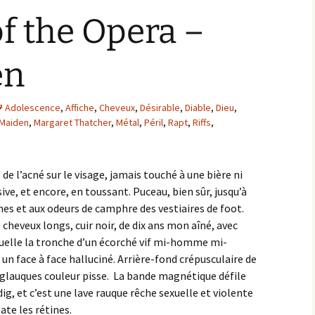
f the Opera –
en
Adolescence
,
Affiche
,
Cheveux
,
Désirable
,
Diable
,
Dieu
,
 Maiden
,
Margaret Thatcher
,
Métal
,
Péril
,
Rapt
,
Riffs
,
de l’acné sur le visage, jamais touché à une bière ni
ive, et encore, en toussant. Puceau, bien sûr, jusqu’à
mes et aux odeurs de camphre des vestiaires de foot.
cheveux longs, cuir noir, de dix ans mon aîné, avec
quelle la tronche d’un écorché vif mi-homme mi-
un face à face halluciné. Arrière-fond crépusculaire de
 glauques couleur pisse. La bande magnétique défile
, et c’est une lave rauque rêche sexuelle et violente
ate les rétines.