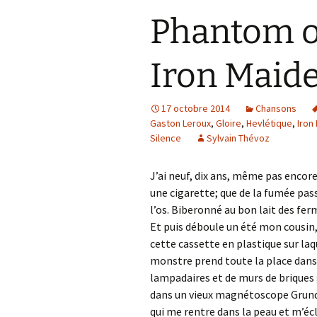
Phantom o
Iron Maid
17 octobre 2014
Chansons
Gaston Leroux
,
Gloire
,
Hevlétique
,
Iron
Silence
Sylvain Thévoz
J’ai neuf, dix ans, même pas encore 
une cigarette; que de la fumée pass
l’os. Biberonné au bon lait des fer
Et puis déboule un été mon cousin, 
cette cassette en plastique sur la
monstre prend toute la place dans 
lampadaires et de murs de briques
dans un vieux magnétoscope Grundig
qui me rentre dans la peau et m’écl