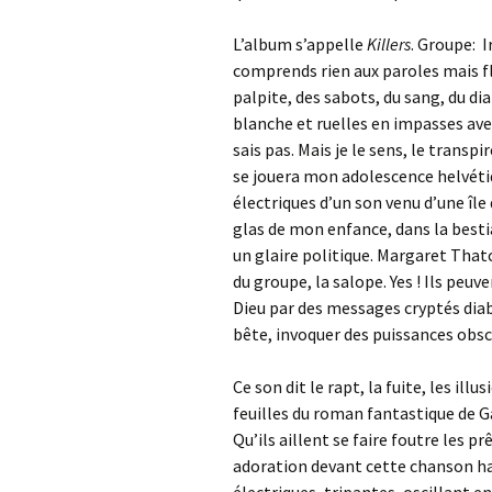
L’album s’appelle
Killers
. Groupe: 
comprends rien aux paroles mais fl
palpite, des sabots, du sang, du d
blanche et ruelles en impasses avec
sais pas. Mais je le sens, le transp
se jouera mon adolescence helvétiq
électriques d’un son venu d’une île
glas de mon enfance, dans la bestial
un glaire politique. Margaret Thatc
du groupe, la salope. Yes ! Ils peuv
Dieu par des messages cryptés diab
bête, invoquer des puissances obsc
Ce son dit le rapt, la fuite, les il
feuilles du roman fantastique de G
Qu’ils aillent se faire foutre les p
adoration devant cette chanson ha