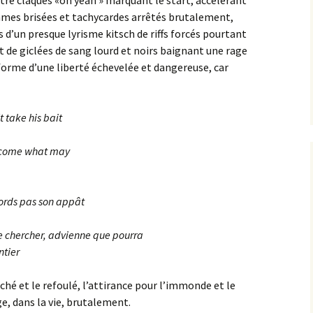
ntre claques «oh yeah » marquant le start, accélérant
hmes brisées et tachycardes arrêtés brutalement,
 d’un presque lyrisme kitsch de riffs forcés pourtant
 de giclées de sang lourd et noirs baignant une rage
a forme d’une liberté échevelée et dangereuse, car
 take his bait
u, come what may
mords pas son appât
 te chercher, advienne que pourra
ntier
aché et le refoulé, l’attirance pour l’immonde et le
ge, dans la vie, brutalement.