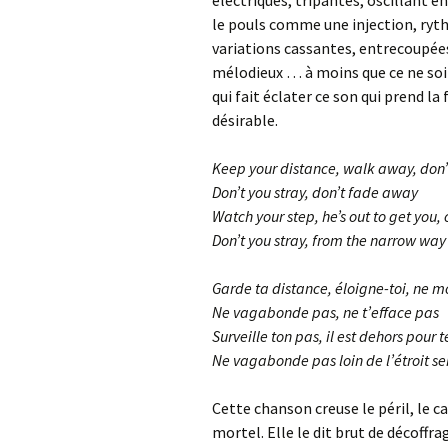
électriques, tripantes, oscillant e
le pouls comme une injection, ryt
variations cassantes, entrecoupées
mélodieux … à moins que ce ne soit
qui fait éclater ce son qui prend l
désirable.
Keep your distance, walk away, don’t
Don’t you stray, don’t fade away
Watch your step, he’s out to get yo
Don’t you stray, from the narrow way
Garde ta distance, éloigne-toi, ne 
Ne vagabonde pas, ne t’efface pas
Surveille ton pas, il est dehors pour
Ne vagabonde pas loin de l’étroit se
Cette chanson creuse le péril, le c
mortel. Elle le dit brut de décoffra