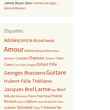
Johnny Boyer
dans
Comme un Lego –
Gérard Manset
Étiquettes
Adolescence
Alcool
Amitié
Amour
Barbara
Beauté
Bière
Blues
Chanson
Cassette
Chien
Bonheur
Chemin
Enfant
Fille
Coeur
Con
Dieu
Drogue
Guitare
Georges Brassens
Hubert-Félix Thiéfaine
Larme
Jacques Brel
Mort
Mer
Poésie
Mélodie
Piano
Pink Floyd
Mémoire
Renaud
Rythme
Simplicité
Rupture
Sexe
Soleil
Souvenir
Tristesse
Vie
Solitude
Tripe