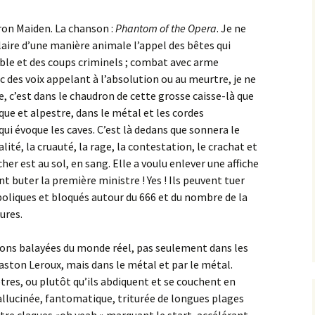
Iron Maiden. La chanson :
Phantom of the Opera
. Je ne
aire d’une manière animale l’appel des bêtes qui
iable et des coups criminels ; combat avec arme
 des voix appelant à l’absolution ou au meurtre, je ne
ire, c’est dans le chaudron de cette grosse caisse-là que
ue et alpestre, dans le métal et les cordes
 qui évoque les caves. C’est là dedans que sonnera le
ité, la cruauté, la rage, la contestation, le crachat et
her est au sol, en sang. Elle a voulu enlever une affiche
ent buter la première ministre ! Yes ! Ils peuvent tuer
oliques et bloqués autour du 666 et du nombre de la
ures.
lusions balayées du monde réel, pas seulement dans les
aston Leroux, mais dans le métal et par le métal.
rêtres, ou plutôt qu’ils abdiquent et se couchent en
llucinée, fantomatique, triturée de longues plages