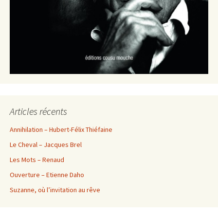
Articles récents
Annihilation – Hubert-Félix Thiéfaine
Le Cheval – Jacques Brel
Les Mots – Renaud
Ouverture – Etienne Daho
Suzanne, où l’invitation au rêve