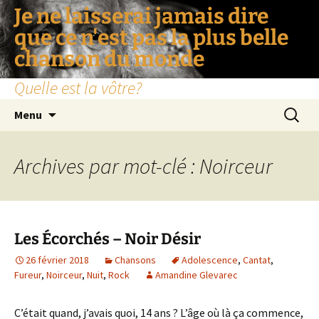
Je ne laisserai jamais dire
que ce n'est pas la plus belle
chanson du monde
Quelle est la vôtre?
Aller
Recherc
Menu
au
contenu
Archives par mot-clé : Noirceur
Les Écorchés – Noir Désir
26 février 2018
Chansons
Adolescence
,
Cantat
,
Fureur
,
Noirceur
,
Nuit
,
Rock
Amandine Glevarec
C’était quand, j’avais quoi, 14 ans ? L’âge où là ça commence,