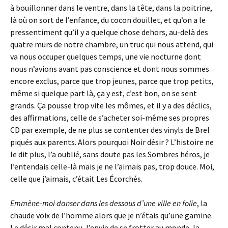
à bouillonner dans le ventre, dans la tête, dans la poitrine,
là où on sort de l’enfance, du cocon douillet, et qu’on a le
pressentiment qu’il y a quelque chose dehors, au-delà des
quatre murs de notre chambre, un truc qui nous attend, qui
va nous occuper quelques temps, une vie nocturne dont
nous n’avions avant pas conscience et dont nous sommes
encore exclus, parce que trop jeunes, parce que trop petits,
même si quelque part là, ça y est, c’est bon, on se sent
grands. Ça pousse trop vite les mômes, et il y a des déclics,
des affirmations, celle de s’acheter soi-même ses propres
CD par exemple, de ne plus se contenter des vinyls de Brel
piqués aux parents. Alors pourquoi Noir désir ? L’histoire ne
le dit plus, l’a oublié, sans doute pas les Sombres héros, je
l’entendais celle-là mais je ne l’aimais pas, trop douce. Moi,
celle que j’aimais, c’était Les Écorchés.
Emmène-moi danser dans les dessous d’une ville en folie
, la
chaude voix de l’homme alors que je n’étais qu’une gamine.
Le désir mal contenu, l’envie de se frotter au monde, la