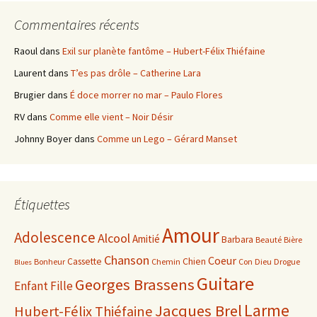
Commentaires récents
Raoul
dans
Exil sur planète fantôme – Hubert-Félix Thiéfaine
Laurent
dans
T’es pas drôle – Catherine Lara
Brugier
dans
É doce morrer no mar – Paulo Flores
RV
dans
Comme elle vient – Noir Désir
Johnny Boyer
dans
Comme un Lego – Gérard Manset
Étiquettes
Amour
Adolescence
Alcool
Amitié
Barbara
Beauté
Bière
Chanson
Coeur
Cassette
Chien
Bonheur
Chemin
Con
Dieu
Drogue
Blues
Guitare
Georges Brassens
Enfant
Fille
Larme
Jacques Brel
Hubert-Félix Thiéfaine