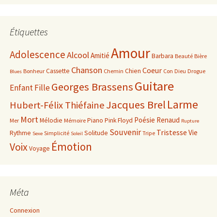
Étiquettes
Amour
Adolescence
Alcool
Amitié
Barbara
Beauté
Bière
Chanson
Coeur
Cassette
Chien
Bonheur
Chemin
Con
Dieu
Drogue
Blues
Guitare
Georges Brassens
Enfant
Fille
Larme
Jacques Brel
Hubert-Félix Thiéfaine
Mort
Poésie
Renaud
Mélodie
Piano
Pink Floyd
Mer
Mémoire
Rupture
Souvenir
Tristesse
Vie
Rythme
Solitude
Simplicité
Tripe
Sexe
Soleil
Émotion
Voix
Voyage
Méta
Connexion