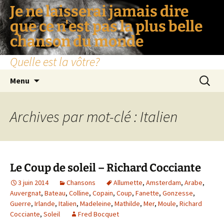
Je ne laisserai jamais dire
que ce n'est pas la plus belle
chanson du monde
Quelle est la vôtre?
Aller
Recherc
Menu
au
contenu
Archives par mot-clé : Italien
Le Coup de soleil – Richard Cocciante
3 juin 2014
Chansons
Allumette
,
Amsterdam
,
Arabe
,
Auvergnat
,
Bateau
,
Colline
,
Copain
,
Coup
,
Fanette
,
Gonzesse
,
Guerre
,
Irlande
,
Italien
,
Madeleine
,
Mathilde
,
Mer
,
Moule
,
Richard
Cocciante
,
Soleil
Fred Bocquet