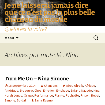
Je ne laisserai jamais dire
que ce n'est pas la plus belle
chanson du monde
Quelle est la vôtre?
Aller
Recherc
Menu
au
contenu
Archives par mot-clé : Nina
Turn Me On – Nina Simone
18 septembre 2014
Chansons
Abou Ghraib
,
Afrique
,
Amérique
,
Bravoure
,
Choc
,
Émotion
,
Emphase
,
Enfant
,
Nausée
,
Nina
,
Norah Jones
,
Orage
,
Performance
,
Plainte
,
Pochette
,
Prison
,
Relief
,
Simone
,
Soldat
Samir Kasme