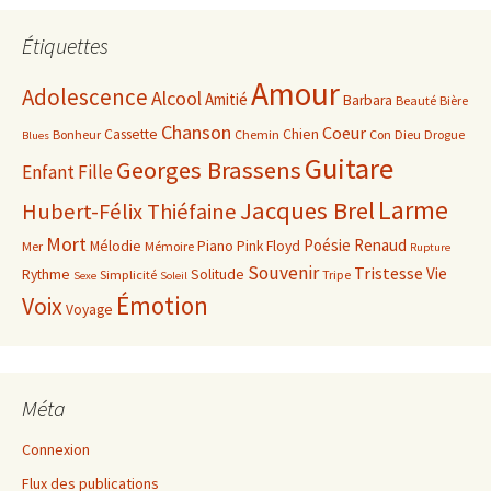
Étiquettes
Amour
Adolescence
Alcool
Amitié
Barbara
Beauté
Bière
Chanson
Coeur
Cassette
Chien
Bonheur
Chemin
Con
Dieu
Drogue
Blues
Guitare
Georges Brassens
Enfant
Fille
Larme
Jacques Brel
Hubert-Félix Thiéfaine
Mort
Poésie
Renaud
Mélodie
Piano
Pink Floyd
Mer
Mémoire
Rupture
Souvenir
Tristesse
Vie
Rythme
Solitude
Simplicité
Tripe
Sexe
Soleil
Émotion
Voix
Voyage
Méta
Connexion
Flux des publications