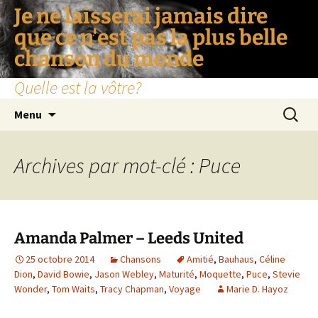
Je ne laisserai jamais dire
que ce n'est pas la plus belle
chanson du monde
Quelle est la vôtre?
Aller
Recherc
Menu
au
contenu
Archives par mot-clé : Puce
Amanda Palmer – Leeds United
25 octobre 2014
Chansons
Amitié
,
Bauhaus
,
Céline
Dion
,
David Bowie
,
Jason Webley
,
Maturité
,
Moquette
,
Puce
,
Stevie
Wonder
,
Tom Waits
,
Tracy Chapman
,
Voyage
Marie D. Hayoz