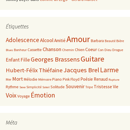
Étiquettes
Amour
Adolescence
Alcool
Amitié
Barbara
Beauté
Bière
Chanson
Coeur
Cassette
Chien
Bonheur
Chemin
Con
Dieu
Drogue
Blues
Guitare
Georges Brassens
Enfant
Fille
Larme
Jacques Brel
Hubert-Félix Thiéfaine
Mort
Poésie
Renaud
Mélodie
Piano
Pink Floyd
Mer
Mémoire
Rupture
Souvenir
Tristesse
Vie
Rythme
Solitude
Simplicité
Tripe
Sexe
Soleil
Émotion
Voix
Voyage
Méta