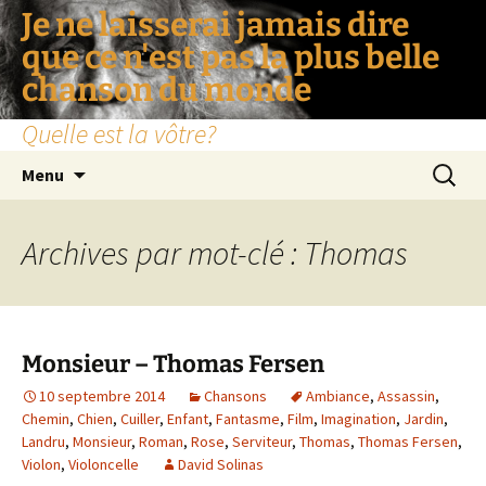
Je ne laisserai jamais dire
que ce n'est pas la plus belle
chanson du monde
Quelle est la vôtre?
Aller
Recherc
Menu
au
contenu
Archives par mot-clé : Thomas
Monsieur – Thomas Fersen
10 septembre 2014
Chansons
Ambiance
,
Assassin
,
Chemin
,
Chien
,
Cuiller
,
Enfant
,
Fantasme
,
Film
,
Imagination
,
Jardin
,
Landru
,
Monsieur
,
Roman
,
Rose
,
Serviteur
,
Thomas
,
Thomas Fersen
,
Violon
,
Violoncelle
David Solinas