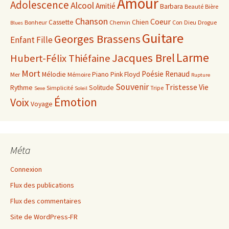
Amour
Adolescence
Alcool
Amitié
Barbara
Beauté
Bière
Chanson
Coeur
Cassette
Chien
Bonheur
Chemin
Con
Dieu
Drogue
Blues
Guitare
Georges Brassens
Enfant
Fille
Larme
Jacques Brel
Hubert-Félix Thiéfaine
Mort
Poésie
Renaud
Mélodie
Piano
Pink Floyd
Mer
Mémoire
Rupture
Souvenir
Tristesse
Vie
Rythme
Solitude
Simplicité
Tripe
Sexe
Soleil
Émotion
Voix
Voyage
Méta
Connexion
Flux des publications
Flux des commentaires
Site de WordPress-FR