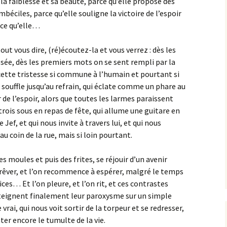
e la faiblesse et sa beauté, parce qu’elle propose des
béciles, parce qu’elle souligne la victoire de l’espoir
rce qu’elle…
tout vous dire, (ré)écoutez-la et vous verrez : dès les
ée, dès les premiers mots on se sent rempli par la
 cette tristesse si commune à l’humain et pourtant si
souffle jusqu’au refrain, qui éclate comme un phare au
 de l’espoir, alors que toutes les larmes paraissent
trois sous en repas de fête, qui allume une guitare en
e Jef, et qui nous invite à travers lui, et qui nous
au coin de la rue, mais si loin pourtant.
s moules et puis des frites, se réjouir d’un avenir
rêver, et l’on recommence à espérer, malgré le temps
ces… Et l’on pleure, et l’on rit, et ces contrastes
teignent finalement leur paroxysme sur un simple
e vrai, qui nous voit sortir de la torpeur et se redresser,
r encore le tumulte de la vie.