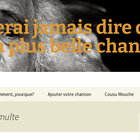
erai jamais dire
la plus belle cha
omment, pourquoi?
Ajouter votre chanson
Cousu Mouche
umulte