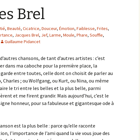
es Brel
tié
,
Beauté
,
Cicatrice
,
Douceur
,
Émotion
,
Faiblesse
,
Frites
,
rtance
,
Jacques Brel
,
Jef
,
Larme
,
Moule
,
Phare
,
Souffle
,
Guillaume Pidancet
 d’autres chansons, de tant d’autres artistes : c’est
er dans ma caboche pour la première place, la
garde entre toutes, celle dont on choisit de parler au
o, Charles ; ou Wolfgang, ou Kurt, ou Nina, ou même
aire le tri entre les belles et la plus belle, parmi
ent et me firent grandir. Mais aujourd’hui, c’est le
signe honneur, pour sa fabuleuse et gigantesque ode à
hanson est la plus belle : parce qu’elle raconte
n, l’importance de l’ami quand la vie vous joue des