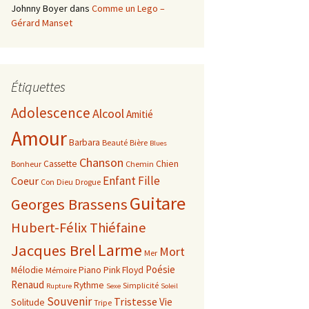
Johnny Boyer
dans
Comme un Lego –
Gérard Manset
Étiquettes
Adolescence
Alcool
Amitié
Amour
Barbara
Beauté
Bière
Blues
Chanson
Cassette
Chien
Bonheur
Chemin
Enfant
Fille
Coeur
Con
Dieu
Drogue
Guitare
Georges Brassens
Hubert-Félix Thiéfaine
Larme
Jacques Brel
Mort
Mer
Poésie
Mélodie
Piano
Pink Floyd
Mémoire
Renaud
Rythme
Simplicité
Rupture
Sexe
Soleil
Souvenir
Tristesse
Vie
Solitude
Tripe