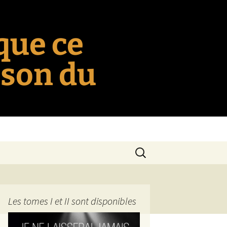
 que ce
nson du
Rechercher :
Les tomes I et II sont disponibles