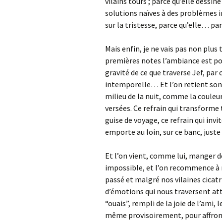
vilains tours ; parce qu’elle dessin
solutions naïves à des problèmes im
sur la tristesse, parce qu’elle… pa
Mais enfin, je ne vais pas non plus 
premières notes l’ambiance est pos
gravité de ce que traverse Jef, par
intemporelle… Et l’on retient son 
milieu de la nuit, comme la couleur
versées. Ce refrain qui transforme 
guise de voyage, ce refrain qui invit
emporte au loin, sur ce banc, juste 
Et l’on vient, comme lui, manger de
impossible, et l’on recommence à 
passé et malgré nos vilaines cicatri
d’émotions qui nous traversent at
“ouais”, rempli de la joie de l’ami, l
même provisoirement, pour affronte