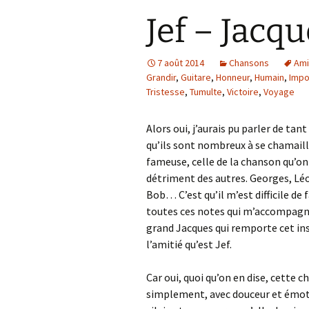
Jef – Jacqu
7 août 2014
Chansons
Ami
Grandir
,
Guitare
,
Honneur
,
Humain
,
Impo
Tristesse
,
Tumulte
,
Victoire
,
Voyage
Alors oui, j’aurais pu parler de tant
qu’ils sont nombreux à se chamaill
fameuse, celle de la chanson qu’on 
détriment des autres. Georges, Lé
Bob… C’est qu’il m’est difficile de f
toutes ces notes qui m’accompagnèr
grand Jacques qui remporte cet in
l’amitié qu’est Jef.
Car oui, quoi qu’on en dise, cette c
simplement, avec douceur et émotio