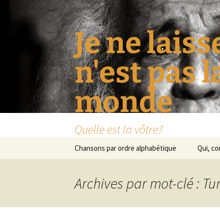
Je ne laiss
n'est pas 
monde
Quelle est la vôtre?
Aller
Chansons par ordre alphabétique
Qui, c
au
contenu
Archives par mot-clé : T