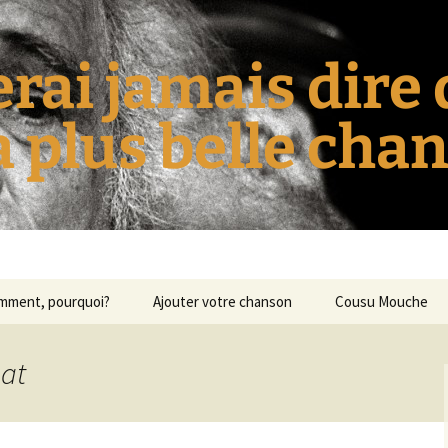
erai jamais dire
la plus belle cha
omment, pourquoi?
Ajouter votre chanson
Cousu Mouche
hat