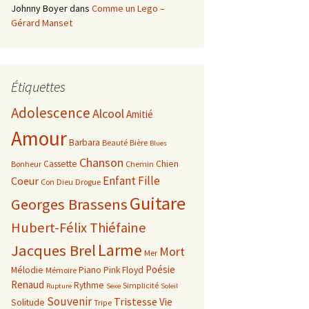
Johnny Boyer
dans
Comme un Lego –
Gérard Manset
Étiquettes
Adolescence
Alcool
Amitié
Amour
Barbara
Beauté
Bière
Blues
Chanson
Cassette
Chien
Bonheur
Chemin
Enfant
Fille
Coeur
Con
Dieu
Drogue
Guitare
Georges Brassens
Hubert-Félix Thiéfaine
Larme
Jacques Brel
Mort
Mer
Poésie
Mélodie
Piano
Pink Floyd
Mémoire
Renaud
Rythme
Simplicité
Rupture
Sexe
Soleil
Souvenir
Tristesse
Vie
Solitude
Tripe