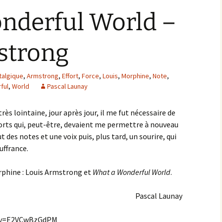
nderful World –
strong
talgique
,
Armstrong
,
Effort
,
Force
,
Louis
,
Morphine
,
Note
,
ful
,
World
Pascal Launay
rès lointaine, jour après jour, il me fut nécessaire de
fforts qui, peut-être, devaient me permettre à nouveau
t des notes et une voix puis, plus tard, un sourire, qui
uffrance.
rphine : Louis Armstrong et
What a Wonderful World
.
Pascal Launay
h?v=E2VCwBzGdPM