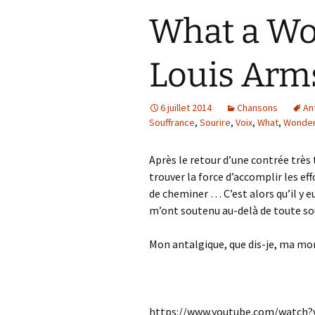
What a Wo
Louis Arm
6 juillet 2014
Chansons
An
Souffrance
,
Sourire
,
Voix
,
What
,
Wonder
Après le retour d’une contrée très t
trouver la force d’accomplir les e
de cheminer … C’est alors qu’il y eu
m’ont soutenu au-delà de toute so
Mon antalgique, que dis-je, ma mo
https://www.youtube.com/watc