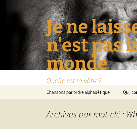
Je ne laiss
n'est pas 
monde
Quelle est la vôtre?
Aller
Chansons par ordre alphabétique
Qui, c
au
contenu
Archives par mot-clé : W