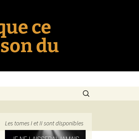
 que ce
nson du
Rechercher :
Les tomes I et II sont disponibles