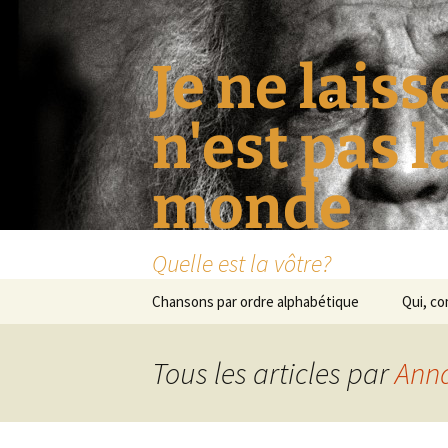
Je ne laiss
n'est pas 
monde
Quelle est la vôtre?
Aller
Chansons par ordre alphabétique
Qui, c
au
contenu
Tous les articles par
Ann