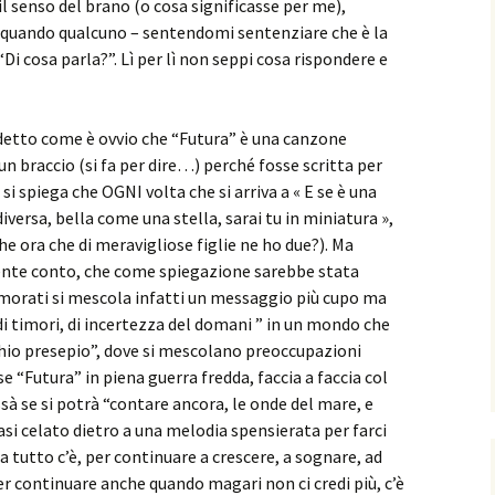
 senso del brano (o cosa significasse per me),
 quando qualcuno – sentendomi sentenziare che è la
Di cosa parla?”. Lì per lì non seppi cosa rispondere e
 detto come è ovvio che “Futura” è una canzone
un braccio (si fa per dire…) perché fosse scritta per
si spiega che OGNI volta che si arriva a « E se è una
versa, bella come una stella, sarai tu in miniatura »,
e ora che di meravigliose figlie ne ho due?). Ma
nte conto, che come spiegazione sarebbe stata
amorati si mescola infatti un messaggio più cupo ma
timori, di incertezza del domani ” in un mondo che
hio presepio”, dove si mescolano preoccupazioni
e “Futura” in piena guerra fredda, faccia a faccia col
ssà se si potrà “contare ancora, le onde del mare, e
si celato dietro a una melodia spensierata per farci
 tutto c’è, per continuare a crescere, a sognare, ad
r continuare anche quando magari non ci credi più, c’è