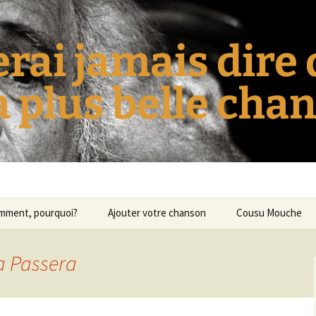
erai jamais dire
la plus belle cha
omment, pourquoi?
Ajouter votre chanson
Cousu Mouche
a Passera