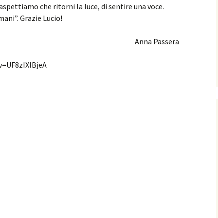
 “aspettiamo che ritorni la luce, di sentire una voce.
ani”. Grazie Lucio!
Anna Passera
v=UF8zIXlBjeA