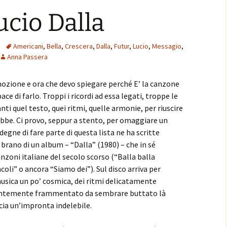
ucio Dalla
Americani
,
Bella
,
Crescera
,
Dalla
,
Futur
,
Lucio
,
Messagio
,
Anna Passera
mozione e ora che devo spiegare perché E’ la canzone
e di farlo. Troppi i ricordi ad essa legati, troppe le
i quel testo, quei ritmi, quelle armonie, per riuscire
bbe. Ci provo, seppur a stento, per omaggiare un
 degne di fare parte di questa lista ne ha scritte
 brano di un album – “Dalla” (1980) – che in sé
anzoni italiane del secolo scorso (“Balla balla
acoli” o ancora “Siamo dei”). Sul disco arriva per
musica un po’ cosmica, dei ritmi delicatamente
rentemente frammentato da sembrare buttato là
ascia un’impronta indelebile.