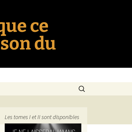
 que ce
nson du
Rechercher :
Les tomes I et II sont disponibles