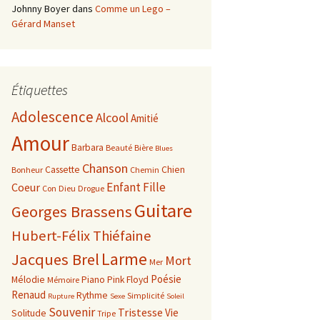
Johnny Boyer
dans
Comme un Lego –
Gérard Manset
Étiquettes
Adolescence
Alcool
Amitié
Amour
Barbara
Beauté
Bière
Blues
Chanson
Cassette
Chien
Bonheur
Chemin
Enfant
Fille
Coeur
Con
Dieu
Drogue
Guitare
Georges Brassens
Hubert-Félix Thiéfaine
Larme
Jacques Brel
Mort
Mer
Poésie
Mélodie
Piano
Pink Floyd
Mémoire
Renaud
Rythme
Simplicité
Rupture
Sexe
Soleil
Souvenir
Tristesse
Vie
Solitude
Tripe