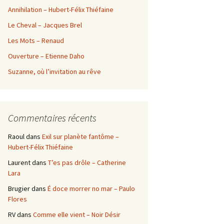
Annihilation – Hubert-Félix Thiéfaine
Le Cheval – Jacques Brel
Les Mots – Renaud
Ouverture – Etienne Daho
Suzanne, où l’invitation au rêve
Commentaires récents
Raoul
dans
Exil sur planète fantôme –
Hubert-Félix Thiéfaine
Laurent
dans
T’es pas drôle – Catherine
Lara
Brugier
dans
É doce morrer no mar – Paulo
Flores
RV
dans
Comme elle vient – Noir Désir