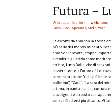
Futura – L
23 septembre 2014
Chansons
Paura
,
Russi
,
Speranza
,
Stella
,
Voce
La ascolto da anni con la stessa e
più bella del mondo mi sento incapac
emozioni provate, troppo important
a renderle giustizia come meritere
artista, Lucio Dalla, che di canzoni
davvero tante. « Futura » è l’ottavo
concentra alcune fra le più belle c
ballerino”, “Cara”, “La sera dei mir
ultima, in punta di piedi, con una 
travolgenti e un testo così appa
senza rifletterci più di tanto. Vi l