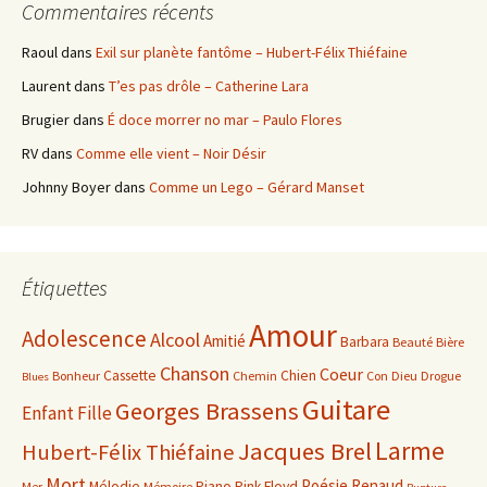
Commentaires récents
Raoul
dans
Exil sur planète fantôme – Hubert-Félix Thiéfaine
Laurent
dans
T’es pas drôle – Catherine Lara
Brugier
dans
É doce morrer no mar – Paulo Flores
RV
dans
Comme elle vient – Noir Désir
Johnny Boyer
dans
Comme un Lego – Gérard Manset
Étiquettes
Amour
Adolescence
Alcool
Amitié
Barbara
Beauté
Bière
Chanson
Coeur
Cassette
Chien
Bonheur
Chemin
Con
Dieu
Drogue
Blues
Guitare
Georges Brassens
Enfant
Fille
Larme
Jacques Brel
Hubert-Félix Thiéfaine
Mort
Poésie
Renaud
Mélodie
Piano
Pink Floyd
Mer
Mémoire