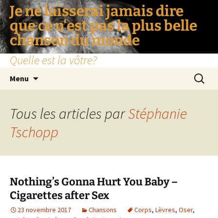
Je ne laisserai jamais dire
que ce n'est pas la plus belle
chanson du monde
Quelle est la vôtre?
Aller
Recherc
Menu
au
contenu
Tous les articles par
Stéphanie
Tschopp
Nothing’s Gonna Hurt You Baby –
Cigarettes after Sex
23 novembre 2017
Chansons
Corps
,
Lèvres
,
Oser
,