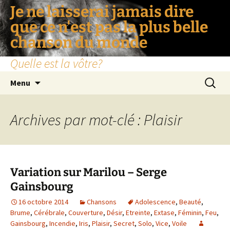
Je ne laisserai jamais dire
que ce n'est pas la plus belle
chanson du monde
Quelle est la vôtre?
Aller
Recherc
Menu
au
contenu
Archives par mot-clé : Plaisir
Variation sur Marilou – Serge
Gainsbourg
16 octobre 2014
Chansons
Adolescence
,
Beauté
,
Brume
,
Cérébrale
,
Couverture
,
Désir
,
Etreinte
,
Extase
,
Féminin
,
Feu
,
Gainsbourg
,
Incendie
,
Iris
,
Plaisir
,
Secret
,
Solo
,
Vice
,
Voile