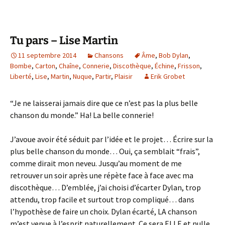
Tu pars – Lise Martin
11 septembre 2014
Chansons
Âme
,
Bob Dylan
,
Bombe
,
Carton
,
Chaîne
,
Connerie
,
Discothèque
,
Échine
,
Frisson
,
Liberté
,
Lise
,
Martin
,
Nuque
,
Partir
,
Plaisir
Erik Grobet
“Je ne laisserai jamais dire que ce n’est pas la plus belle
chanson du monde.” Ha! La belle connerie!
J’avoue avoir été séduit par l’idée et le projet… Écrire sur la
plus belle chanson du monde… Oui, ça semblait “frais”,
comme dirait mon neveu. Jusqu’au moment de me
retrouver un soir après une répète face à face avec ma
discothèque… D’emblée, j’ai choisi d’écarter Dylan, trop
attendu, trop facile et surtout trop compliqué… dans
l’hypothèse de faire un choix. Dylan écarté, LA chanson
m’est venue à l’esprit naturellement. Ce sera ELLE et nulle