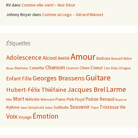
RV
dans
Comme elle vient – Noir Désir
Johnny Boyer
dans
Comme un Lego – Gérard Manset
Étiquettes
Amour
Adolescence
Alcool
Amitié
Barbara
Beauté
Bière
Chanson
Coeur
Cassette
Chien
Bonheur
Chemin
Con
Dieu
Drogue
Blues
Guitare
Georges Brassens
Enfant
Fille
Larme
Jacques Brel
Hubert-Félix Thiéfaine
Mort
Poésie
Renaud
Mélodie
Piano
Pink Floyd
Mer
Mémoire
Rupture
Souvenir
Tristesse
Vie
Rythme
Solitude
Simplicité
Tripe
Sexe
Soleil
Émotion
Voix
Voyage