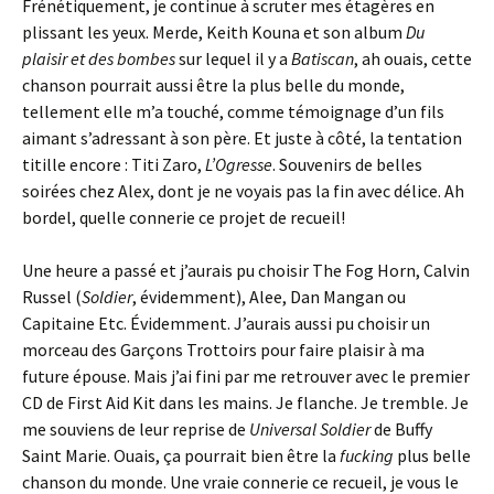
Frénétiquement, je continue à scruter mes étagères en
plissant les yeux. Merde, Keith Kouna et son album
Du
plaisir et des bombes
sur lequel il y a
Batiscan
, ah ouais, cette
chanson pourrait aussi être la plus belle du monde,
tellement elle m’a touché, comme témoignage d’un fils
aimant s’adressant à son père. Et juste à côté, la tentation
titille encore : Titi Zaro,
L’Ogresse
. Souvenirs de belles
soirées chez Alex, dont je ne voyais pas la fin avec délice. Ah
bordel, quelle connerie ce projet de recueil!
Une heure a passé et j’aurais pu choisir The Fog Horn, Calvin
Russel (
Soldier
, évidemment), Alee, Dan Mangan ou
Capitaine Etc. Évidemment. J’aurais aussi pu choisir un
morceau des Garçons Trottoirs pour faire plaisir à ma
future épouse. Mais j’ai fini par me retrouver avec le premier
CD de First Aid Kit dans les mains. Je flanche. Je tremble. Je
me souviens de leur reprise de
Universal Soldier
de Buffy
Saint Marie. Ouais, ça pourrait bien être la
fucking
plus belle
chanson du monde. Une vraie connerie ce recueil, je vous le