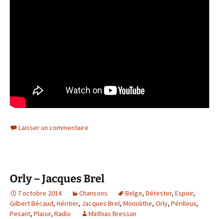
Laisser un commentaire
Orly – Jacques Brel
7 octobre 2014
Chansons
Belge
,
Détester
,
Espoir
,
Gilbert Bécaud
,
Héritier
,
Jacques Brel
,
Monolithe
,
Orly
,
Périlleux
,
Pesant
,
Plaisir
,
Radio
Mathias Bressan