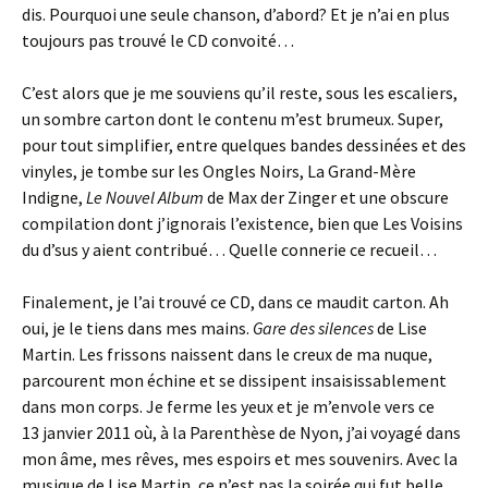
dis. Pourquoi une seule chanson, d’abord? Et je n’ai en plus
toujours pas trouvé le CD convoité…
C’est alors que je me souviens qu’il reste, sous les escaliers,
un sombre carton dont le contenu m’est brumeux. Super,
pour tout simplifier, entre quelques bandes dessinées et des
vinyles, je tombe sur les Ongles Noirs, La Grand-Mère
Indigne,
Le Nouvel Album
de Max der Zinger et une obscure
compilation dont j’ignorais l’existence, bien que Les Voisins
du d’sus y aient contribué… Quelle connerie ce recueil…
Finalement, je l’ai trouvé ce CD, dans ce maudit carton. Ah
oui, je le tiens dans mes mains.
Gare des silences
de Lise
Martin. Les frissons naissent dans le creux de ma nuque,
parcourent mon échine et se dissipent insaisissablement
dans mon corps. Je ferme les yeux et je m’envole vers ce
13 janvier 2011 où, à la Parenthèse de Nyon, j’ai voyagé dans
mon âme, mes rêves, mes espoirs et mes souvenirs. Avec la
musique de Lise Martin, ce n’est pas la soirée qui fut belle,