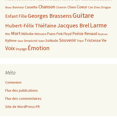
Chanson
Coeur
Cassette
Chien
Bonheur
Chemin
Con
Dieu
Drogue
Blues
Guitare
Georges Brassens
Enfant
Fille
Larme
Jacques Brel
Hubert-Félix Thiéfaine
Mort
Poésie
Renaud
Mélodie
Piano
Pink Floyd
Mer
Mémoire
Rupture
Souvenir
Tristesse
Vie
Rythme
Solitude
Simplicité
Tripe
Sexe
Soleil
Émotion
Voix
Voyage
Méta
Connexion
Flux des publications
Flux des commentaires
Site de WordPress-FR