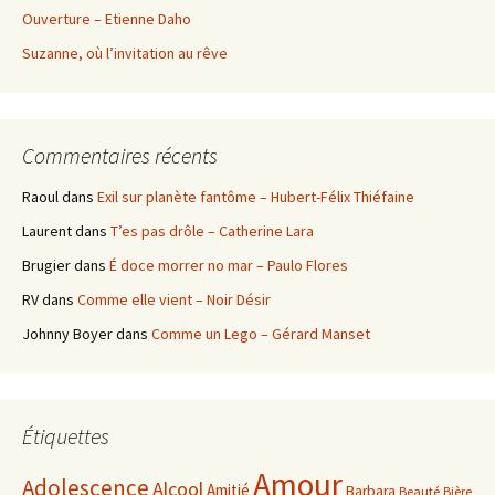
Ouverture – Etienne Daho
Suzanne, où l’invitation au rêve
Commentaires récents
Raoul
dans
Exil sur planète fantôme – Hubert-Félix Thiéfaine
Laurent
dans
T’es pas drôle – Catherine Lara
Brugier
dans
É doce morrer no mar – Paulo Flores
RV
dans
Comme elle vient – Noir Désir
Johnny Boyer
dans
Comme un Lego – Gérard Manset
Étiquettes
Amour
Adolescence
Alcool
Amitié
Barbara
Beauté
Bière