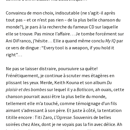
Convaincu de mon choix, indiscutable (ne s’agit-il après
tout pas – et ce n’est pas rien – de la plus belle chanson du
monde?), je pars à la recherche du fameux CD sur laquelle
elle se trouve. Pas mince l’affaire… Je tombe forcément sur
Ani DiFranco, j’hésite… Elle a quand même conclu
My IQ
par
ce vers de dingue : “Every tool is a weapon, if you hold it
right”…
Ne pas se laisser distraire, poursuivre sa quête!
Frénétiquement, je continue à scruter mes étagères en
plissant les yeux. Merde, Keith Kouna et son album
Du
plaisir et des bombes
sur lequel il y a
Batiscan
, ah ouais, cette
chanson pourrait aussi être la plus belle du monde,
tellement elle m’a touché, comme témoignage d’un fils
aimant s’adressant à son père. Et juste à côté, la tentation
titille encore : Titi Zaro,
L’Ogresse
. Souvenirs de belles
soirées chez Alex, dont je ne voyais pas la fin avec délice. Ah