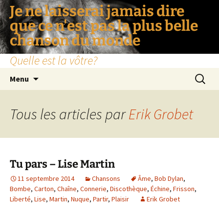
Je ne laisserai jamais dire
que ce n'est pas la plus belle
chanson du monde
Quelle est la vôtre?
Aller
Recherc
Menu
au
contenu
Tous les articles par
Erik Grobet
Tu pars – Lise Martin
11 septembre 2014
Chansons
Âme
,
Bob Dylan
,
Bombe
,
Carton
,
Chaîne
,
Connerie
,
Discothèque
,
Échine
,
Frisson
,
Liberté
,
Lise
,
Martin
,
Nuque
,
Partir
,
Plaisir
Erik Grobet