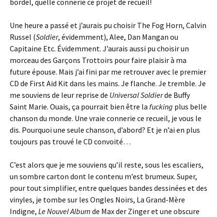
bordel, quelle connerie ce projet de recueil!
Une heure a passé et j’aurais pu choisir The Fog Horn, Calvin
Russel (
Soldier
, évidemment), Alee, Dan Mangan ou
Capitaine Etc. Évidemment. J’aurais aussi pu choisir un
morceau des Garçons Trottoirs pour faire plaisir à ma
future épouse. Mais j’ai fini par me retrouver avec le premier
CD de First Aid Kit dans les mains. Je flanche. Je tremble. Je
me souviens de leur reprise de
Universal Soldier
de Buffy
Saint Marie. Ouais, ça pourrait bien être la
fucking
plus belle
chanson du monde. Une vraie connerie ce recueil, je vous le
dis. Pourquoi une seule chanson, d’abord? Et je n’ai en plus
toujours pas trouvé le CD convoité…
C’est alors que je me souviens qu’il reste, sous les escaliers,
un sombre carton dont le contenu m’est brumeux. Super,
pour tout simplifier, entre quelques bandes dessinées et des
vinyles, je tombe sur les Ongles Noirs, La Grand-Mère
Indigne,
Le Nouvel Album
de Max der Zinger et une obscure