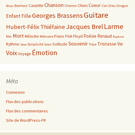
Chanson
Coeur
Cassette
Chien
Bonheur
Chemin
Con
Dieu
Drogue
Blues
Guitare
Georges Brassens
Enfant
Fille
Larme
Jacques Brel
Hubert-Félix Thiéfaine
Mort
Poésie
Renaud
Mélodie
Piano
Pink Floyd
Mer
Mémoire
Rupture
Souvenir
Tristesse
Vie
Rythme
Solitude
Simplicité
Tripe
Sexe
Soleil
Émotion
Voix
Voyage
Méta
Connexion
Flux des publications
Flux des commentaires
Site de WordPress-FR