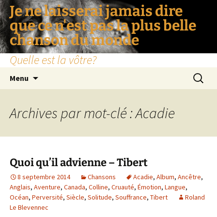
Je ne laisserai jamais dire
que ce n'est pas la plus belle
chanson du monde
Quelle est la vôtre?
Aller
Recherc
Menu
au
contenu
Archives par mot-clé : Acadie
Quoi qu’il advienne – Tibert
8 septembre 2014
Chansons
Acadie
,
Album
,
Ancêtre
,
Anglais
,
Aventure
,
Canada
,
Colline
,
Cruauté
,
Émotion
,
Langue
,
Océan
,
Perversité
,
Siècle
,
Solitude
,
Souffrance
,
Tibert
Roland
Le Blevennec