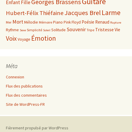
Guitare
Georges Brassens
Enfant
Fille
Larme
Jacques Brel
Hubert-Félix Thiéfaine
Mort
Poésie
Renaud
Mélodie
Piano
Pink Floyd
Mer
Mémoire
Rupture
Souvenir
Tristesse
Vie
Rythme
Solitude
Simplicité
Tripe
Sexe
Soleil
Émotion
Voix
Voyage
Méta
Connexion
Flux des publications
Flux des commentaires
Site de WordPress-FR
Fièrement propulsé par WordPress