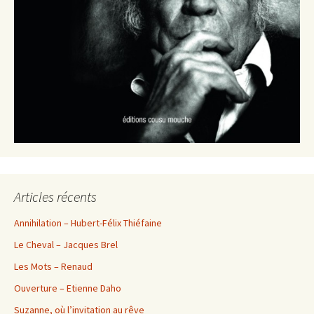
Articles récents
Annihilation – Hubert-Félix Thiéfaine
Le Cheval – Jacques Brel
Les Mots – Renaud
Ouverture – Etienne Daho
Suzanne, où l’invitation au rêve