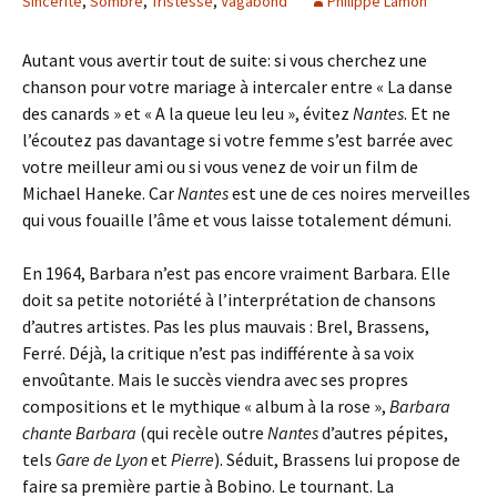
Sincérité
,
Sombre
,
Tristesse
,
Vagabond
Philippe Lamon
Autant vous avertir tout de suite: si vous cherchez une
chanson pour votre mariage à intercaler entre « La danse
des canards » et « A la queue leu leu », évitez
Nantes
. Et ne
l’écoutez pas davantage si votre femme s’est barrée avec
votre meilleur ami ou si vous venez de voir un film de
Michael Haneke. Car
Nantes
est une de ces noires merveilles
qui vous fouaille l’âme et vous laisse totalement démuni.
En 1964, Barbara n’est pas encore vraiment Barbara. Elle
doit sa petite notoriété à l’interprétation de chansons
d’autres artistes. Pas les plus mauvais : Brel, Brassens,
Ferré. Déjà, la critique n’est pas indifférente à sa voix
envoûtante. Mais le succès viendra avec ses propres
compositions et le mythique « album à la rose »,
Barbara
chante Barbara
(qui recèle outre
Nantes
d’autres pépites,
tels
Gare de Lyon
et
Pierre
). Séduit, Brassens lui propose de
faire sa première partie à Bobino. Le tournant. La