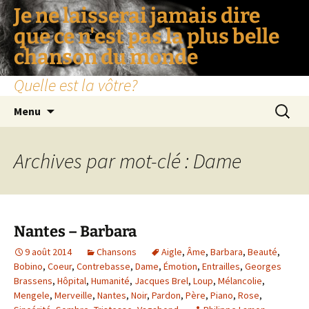
Je ne laisserai jamais dire
que ce n'est pas la plus belle
chanson du monde
Quelle est la vôtre?
Aller
Recherc
Menu
au
contenu
Archives par mot-clé : Dame
Nantes – Barbara
9 août 2014
Chansons
Aigle
,
Âme
,
Barbara
,
Beauté
,
Bobino
,
Coeur
,
Contrebasse
,
Dame
,
Émotion
,
Entrailles
,
Georges
Brassens
,
Hôpital
,
Humanité
,
Jacques Brel
,
Loup
,
Mélancolie
,
Mengele
,
Merveille
,
Nantes
,
Noir
,
Pardon
,
Père
,
Piano
,
Rose
,