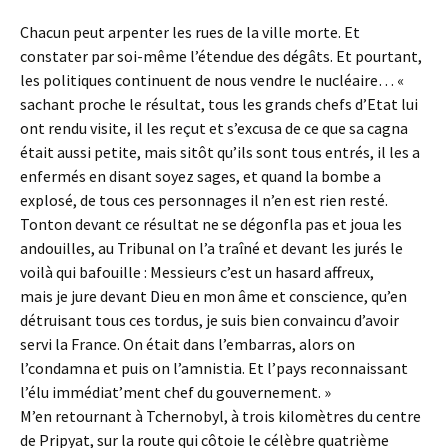
Chacun peut arpenter les rues de la ville morte. Et
constater par soi-même l’étendue des dégâts. Et pourtant,
les politiques continuent de nous vendre le nucléaire… «
sachant proche le résultat, tous les grands chefs d’Etat lui
ont rendu visite, il les reçut et s’excusa de ce que sa cagna
était aussi petite, mais sitôt qu’ils sont tous entrés, il les a
enfermés en disant soyez sages, et quand la bombe a
explosé, de tous ces personnages il n’en est rien resté.
Tonton devant ce résultat ne se dégonfla pas et joua les
andouilles, au Tribunal on l’a traîné et devant les jurés le
voilà qui bafouille : Messieurs c’est un hasard affreux,
mais je jure devant Dieu en mon âme et conscience, qu’en
détruisant tous ces tordus, je suis bien convaincu d’avoir
servi la France. On était dans l’embarras, alors on
l’condamna et puis on l’amnistia. Et l’pays reconnaissant
l’élu immédiat’ment chef du gouvernement. »
M’en retournant à Tchernobyl, à trois kilomètres du centre
de Pripyat, sur la route qui côtoie le célèbre quatrième