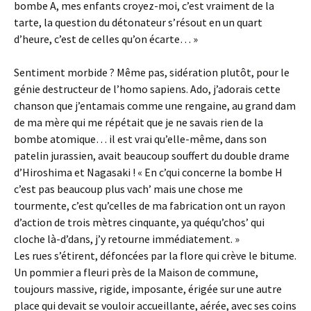
bombe A, mes enfants croyez-moi, c’est vraiment de la
tarte, la question du détonateur s’résout en un quart
d’heure, c’est de celles qu’on écarte… »
Sentiment morbide ? Même pas, sidération plutôt, pour le
génie destructeur de l’homo sapiens. Ado, j’adorais cette
chanson que j’entamais comme une rengaine, au grand dam
de ma mère qui me répétait que je ne savais rien de la
bombe atomique… il est vrai qu’elle-même, dans son
patelin jurassien, avait beaucoup souffert du double drame
d’Hiroshima et Nagasaki ! « En c’qui concerne la bombe H
c’est pas beaucoup plus vach’ mais une chose me
tourmente, c’est qu’celles de ma fabrication ont un rayon
d’action de trois mètres cinquante, ya quéqu’chos’ qui
cloche là-d’dans, j’y retourne immédiatement. »
Les rues s’étirent, défoncées par la flore qui crève le bitume.
Un pommier a fleuri près de la Maison de commune,
toujours massive, rigide, imposante, érigée sur une autre
place qui devait se vouloir accueillante, aérée, avec ses coins