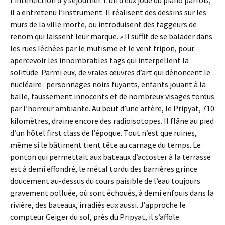
l’interdiction d’y séjourner. L’un d’eux joue du piano parfois,
il a entretenu l’instrument. Il réalisent des dessins sur les
murs de la ville morte, ou introduisent des taggeurs de
renom qui laissent leur marque. » Il suffit de se balader dans
les rues léchées par le mutisme et le vent fripon, pour
apercevoir les innombrables tags qui interpellent la
solitude. Parmi eux, de vraies œuvres d’art qui dénoncent le
nucléaire : personnages noirs fuyants, enfants jouant à la
balle, faussement innocents et de nombreux visages tordus
par l’horreur ambiante. Au bout d’une artère, le Pripyat, 710
kilomètres, draine encore des radioisotopes. Il flâne au pied
d’un hôtel first class de l’époque. Tout n’est que ruines,
même si le bâtiment tient tête au carnage du temps. Le
ponton qui permettait aux bateaux d’accoster à la terrasse
est à demi effondré, le métal tordu des barrières grince
doucement au-dessus du cours paisible de l’eau toujours
gravement polluée, où sont échoués, à demi enfouis dans la
rivière, des bateaux, irradiés eux aussi. J’approche le
compteur Geiger du sol, près du Pripyat, il s’affole.