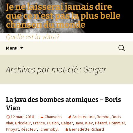
Je ne laisserai jamais dire
que ce n'est pas la plus belle
chanson du monde
Quelle est la vôtre?
Aller
Recherc
Menu
au
contenu
Archives par mot-clé : Geiger
La java des bombes atomiques – Boris
Vian
12 mars 2016
Chansons
Architecture
,
Bombe
,
Boris
Vian
,
Bricoleur
,
France
,
Fusion
,
Geiger
,
Java
,
Kiev
,
Pétard
,
Pommier
,
Pripyat
,
Réacteur
,
Tchernobyl
Bernadette Richard