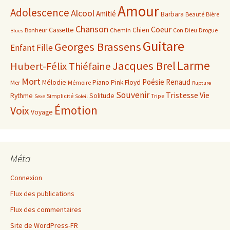
Amour
Adolescence
Alcool
Amitié
Barbara
Beauté
Bière
Chanson
Coeur
Cassette
Chien
Bonheur
Chemin
Con
Dieu
Drogue
Blues
Guitare
Georges Brassens
Enfant
Fille
Larme
Jacques Brel
Hubert-Félix Thiéfaine
Mort
Poésie
Renaud
Mélodie
Piano
Pink Floyd
Mer
Mémoire
Rupture
Souvenir
Tristesse
Vie
Rythme
Solitude
Simplicité
Tripe
Sexe
Soleil
Émotion
Voix
Voyage
Méta
Connexion
Flux des publications
Flux des commentaires
Site de WordPress-FR