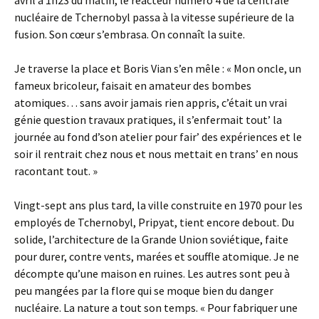
avril à 1h23 du matin, le réacteur numéro 4 de la centrale
nucléaire de Tchernobyl passa à la vitesse supérieure de la
fusion. Son cœur s’embrasa. On connaît la suite.
Je traverse la place et Boris Vian s’en mêle : « Mon oncle, un
fameux bricoleur, faisait en amateur des bombes
atomiques… sans avoir jamais rien appris, c’était un vrai
génie question travaux pratiques, il s’enfermait tout’ la
journée au fond d’son atelier pour fair’ des expériences et le
soir il rentrait chez nous et nous mettait en trans’ en nous
racontant tout. »
Vingt-sept ans plus tard, la ville construite en 1970 pour les
employés de Tchernobyl, Pripyat, tient encore debout. Du
solide, l’architecture de la Grande Union soviétique, faite
pour durer, contre vents, marées et souffle atomique. Je ne
décompte qu’une maison en ruines. Les autres sont peu à
peu mangées par la flore qui se moque bien du danger
nucléaire. La nature a tout son temps. « Pour fabriquer une