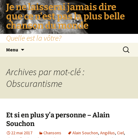
Je ne laisserai jamais dire
que ce n'est pas la plus belle
chanson du monde
Quelle est la vôtre?
Aller
Recherc
Menu
au
contenu
Archives par mot-clé :
Obscurantisme
Et si en plus y’a personne – Alain
Souchon
22 mai 2017
Chansons
Alain Souchon
,
Angélus
,
Ciel
,