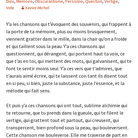
Dieu
,
Mémoire
,
Obscurantisme
,
Personne
,
Question
,
Vertige
,
Vide
Xavier Michel
Y’a les chansons qui t’évoquent des souvenirs, qui frappent à
la porte de ta mémoire, plus ou moins brusquement,
viennent gratter dans le mille, dans la chair qu’on a froide
et qui taillent sous la peau. Y’a ces chansons qui
questionnent, qui dérangent, qui portent haut ta voix, ce
que t’as en toi, qui mettent des mots, qui galvanisent, qui te
font te sentir moins seul. Y’a ces vers que t’admires, que
t’aurais aimé écrire, qui te laissent con tant ils disent tout
en si peu, si bien, juste la substance, juste l’essence, et la
mélodie qui fait sens.
Et puis y’a ces chansons qui ont tout, sublime alchimie qui
te retourne, que tu prends dans la gueule, qui te filent le
vertige, qui grattent tout et partout, qui creusent, qui
transpercent, bien profond sous la peau, qui bouleversent.
Cette chanson me bouleverse. Elle me traverse de part en