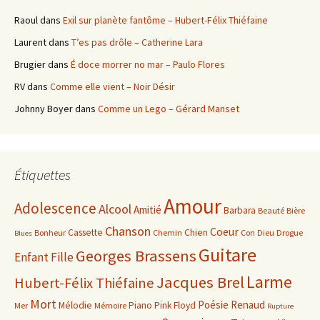
Raoul
dans
Exil sur planète fantôme – Hubert-Félix Thiéfaine
Laurent
dans
T’es pas drôle – Catherine Lara
Brugier
dans
É doce morrer no mar – Paulo Flores
RV
dans
Comme elle vient – Noir Désir
Johnny Boyer
dans
Comme un Lego – Gérard Manset
Étiquettes
Amour
Adolescence
Alcool
Amitié
Barbara
Beauté
Bière
Chanson
Coeur
Cassette
Chien
Bonheur
Chemin
Con
Dieu
Drogue
Blues
Guitare
Georges Brassens
Enfant
Fille
Larme
Jacques Brel
Hubert-Félix Thiéfaine
Mort
Poésie
Renaud
Mélodie
Piano
Pink Floyd
Mer
Mémoire
Rupture