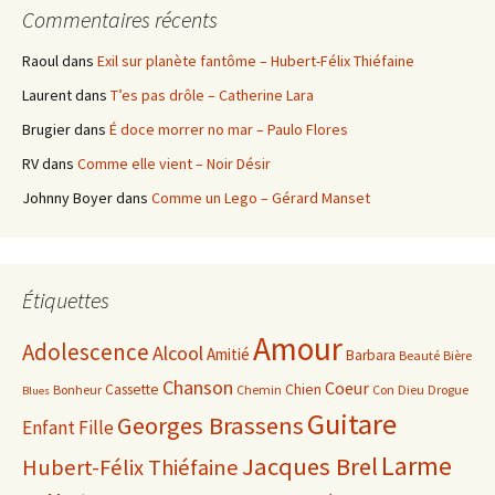
Commentaires récents
Raoul
dans
Exil sur planète fantôme – Hubert-Félix Thiéfaine
Laurent
dans
T’es pas drôle – Catherine Lara
Brugier
dans
É doce morrer no mar – Paulo Flores
RV
dans
Comme elle vient – Noir Désir
Johnny Boyer
dans
Comme un Lego – Gérard Manset
Étiquettes
Amour
Adolescence
Alcool
Amitié
Barbara
Beauté
Bière
Chanson
Coeur
Cassette
Chien
Bonheur
Chemin
Con
Dieu
Drogue
Blues
Guitare
Georges Brassens
Enfant
Fille
Larme
Jacques Brel
Hubert-Félix Thiéfaine