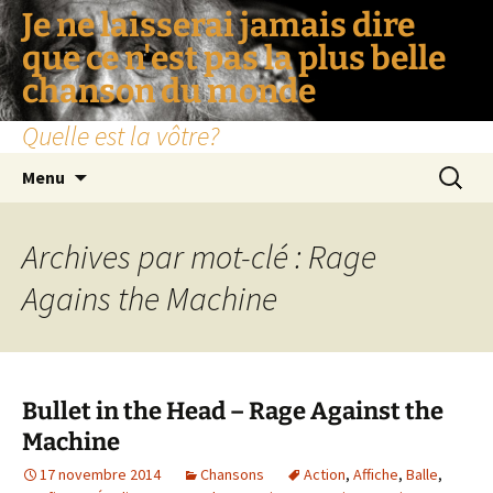
Je ne laisserai jamais dire
que ce n'est pas la plus belle
chanson du monde
Quelle est la vôtre?
Aller
Recherc
Menu
au
contenu
Archives par mot-clé : Rage
Agains the Machine
Bullet in the Head – Rage Against the
Machine
17 novembre 2014
Chansons
Action
,
Affiche
,
Balle
,