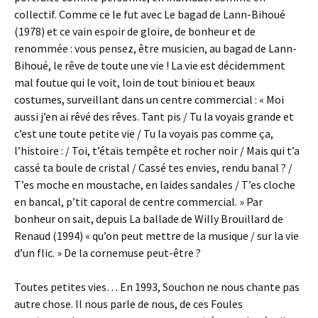
collectif. Comme ce le fut avec Le bagad de Lann-Bihoué
(1978) et ce vain espoir de gloire, de bonheur et de
renommée : vous pensez, être musicien, au bagad de Lann-
Bihoué, le rêve de toute une vie ! La vie est décidemment
mal foutue qui le voit, loin de tout biniou et beaux
costumes, surveillant dans un centre commercial : « Moi
aussi j’en ai rêvé des rêves. Tant pis / Tu la voyais grande et
c’est une toute petite vie / Tu la voyais pas comme ça,
l’histoire : / Toi, t’étais tempête et rocher noir / Mais qui t’a
cassé ta boule de cristal / Cassé tes envies, rendu banal ? /
T’es moche en moustache, en laides sandales / T’es cloche
en bancal, p’tit caporal de centre commercial. » Par
bonheur on sait, depuis La ballade de Willy Brouillard de
Renaud (1994) « qu’on peut mettre de la musique / sur la vie
d’un flic. » De la cornemuse peut-être ?
Toutes petites vies… En 1993, Souchon ne nous chante pas
autre chose. Il nous parle de nous, de ces Foules