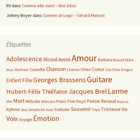
RV
dans
Comme elle vient – Noir Désir
Johnny Boyer
dans
Comme un Lego – Gérard Manset
Étiquettes
Amour
Adolescence
Alcool
Amitié
Barbara
Beauté
Bière
Chanson
Coeur
Cassette
Chien
Bonheur
Chemin
Con
Dieu
Drogue
Blues
Guitare
Georges Brassens
Enfant
Fille
Larme
Jacques Brel
Hubert-Félix Thiéfaine
Mort
Poésie
Renaud
Mélodie
Piano
Pink Floyd
Mer
Mémoire
Rupture
Souvenir
Tristesse
Vie
Rythme
Solitude
Simplicité
Tripe
Sexe
Soleil
Émotion
Voix
Voyage