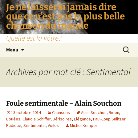
Je ne laisserai jamais dire
que ce n'est pas la plus belle
chanson du monde
Quelle est la vôtre?
Aller
Recherc
Menu
au
contenu
Archives par mot-clé : Sentimental
Foule sentimentale – Alain Souchon
13 octobre 2014
Chansons
Alain Souchon
,
Bidon
,
Bouées
,
Claudia Schiffer
,
Dérisoires
,
Elégance
,
Paul-Loup Sulitzer
,
Pudique
,
Sentimental
,
Voiles
Michel Kemper