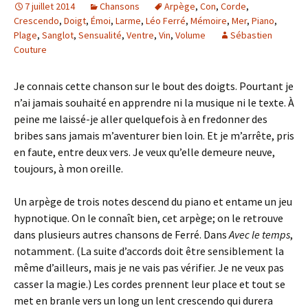
7 juillet 2014
Chansons
Arpège
,
Con
,
Corde
,
Crescendo
,
Doigt
,
Émoi
,
Larme
,
Léo Ferré
,
Mémoire
,
Mer
,
Piano
,
Plage
,
Sanglot
,
Sensualité
,
Ventre
,
Vin
,
Volume
Sébastien
Couture
Je connais cette chanson sur le bout des doigts. Pourtant je
n’ai jamais souhaité en apprendre ni la musique ni le texte. À
peine me laissé-je aller quelquefois à en fredonner des
bribes sans jamais m’aventurer bien loin. Et je m’arrête, pris
en faute, entre deux vers. Je veux qu’elle demeure neuve,
toujours, à mon oreille.
Un arpège de trois notes descend du piano et entame un jeu
hypnotique. On le connaît bien, cet arpège; on le retrouve
dans plusieurs autres chansons de Ferré. Dans
Avec le temps
,
notamment. (La suite d’accords doit être sensiblement la
même d’ailleurs, mais je ne vais pas vérifier. Je ne veux pas
casser la magie.) Les cordes prennent leur place et tout se
met en branle vers un long un lent crescendo qui durera