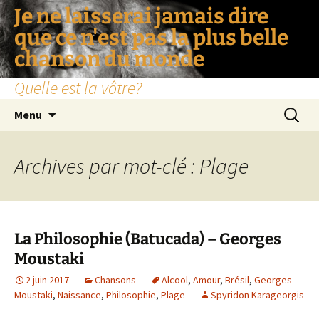
Je ne laisserai jamais dire
que ce n'est pas la plus belle
chanson du monde
Quelle est la vôtre?
Aller
Recherc
Menu
au
contenu
Archives par mot-clé : Plage
La Philosophie (Batucada) – Georges
Moustaki
2 juin 2017
Chansons
Alcool
,
Amour
,
Brésil
,
Georges
Moustaki
,
Naissance
,
Philosophie
,
Plage
Spyridon Karageorgis