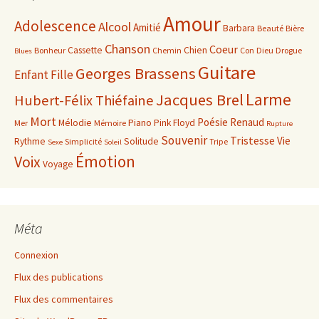
Amour
Adolescence
Alcool
Amitié
Barbara
Beauté
Bière
Chanson
Coeur
Cassette
Chien
Bonheur
Chemin
Con
Dieu
Drogue
Blues
Guitare
Georges Brassens
Enfant
Fille
Larme
Jacques Brel
Hubert-Félix Thiéfaine
Mort
Poésie
Renaud
Mélodie
Piano
Pink Floyd
Mer
Mémoire
Rupture
Souvenir
Tristesse
Vie
Rythme
Solitude
Simplicité
Tripe
Sexe
Soleil
Émotion
Voix
Voyage
Méta
Connexion
Flux des publications
Flux des commentaires