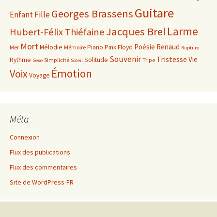
Guitare
Georges Brassens
Enfant
Fille
Larme
Jacques Brel
Hubert-Félix Thiéfaine
Mort
Poésie
Renaud
Mélodie
Piano
Pink Floyd
Mer
Mémoire
Rupture
Souvenir
Tristesse
Vie
Rythme
Solitude
Simplicité
Tripe
Sexe
Soleil
Émotion
Voix
Voyage
Méta
Connexion
Flux des publications
Flux des commentaires
Site de WordPress-FR