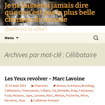
Je ne laisserai jamais dire
que ce n'est pas la plus belle
chanson du monde
Quelle est la vôtre?
Aller
Recherc
Menu
au
contenu
Archives par mot-clé : Célibataire
Les Yeux revolver – Marc Lavoine
10 août 2014
Chansons
Amour
,
Aventure
,
Brushing
,
Célibataire
,
Chansonnier
,
Collant
,
Cul
,
Dentelle
,
Drap
,
Fantasme
,
Fusil
,
Histoire
,
Jupe
,
Lavoine
,
Marc
,
Merlan
,
Pochette
,
Rêve
,
Revolver
,
Yeux
Catherine Armand