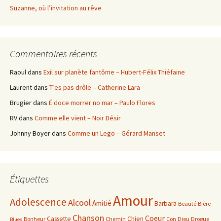
Suzanne, où l’invitation au rêve
Commentaires récents
Raoul
dans
Exil sur planète fantôme – Hubert-Félix Thiéfaine
Laurent
dans
T’es pas drôle – Catherine Lara
Brugier
dans
É doce morrer no mar – Paulo Flores
RV
dans
Comme elle vient – Noir Désir
Johnny Boyer
dans
Comme un Lego – Gérard Manset
Étiquettes
Amour
Adolescence
Alcool
Amitié
Barbara
Beauté
Bière
Chanson
Coeur
Cassette
Chien
Bonheur
Chemin
Con
Dieu
Drogue
Blues