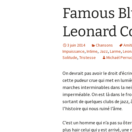
Famous Bl
Leonard C
3 juin 2014
Chansons
Amit
Impuissance
,
Intime
,
Jazz
,
Larme
,
Leon
Solitude
,
Tristesse
Michaël Perru
On devrait pas avoir le droit d’écri
cette pudeur crue qui met en lumière
marches interminables dans la nei
imperméable. On est là dans le fr
sortant de quelques clubs de jazz, à
l’histoire qui nous ruiné l’âme.
C’est un homme qui n’a pas su ôter
plus haïr celui qui y est arrivé, un