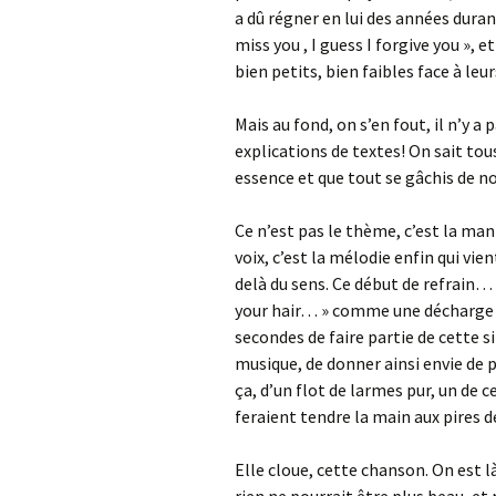
a dû régner en lui des années durant 
miss you , I guess I forgive you », 
bien petits, bien faibles face à leu
Mais au fond, on s’en fout, il n’y a
explications de textes! On sait tou
essence et que tout se gâchis de no
Ce n’est pas le thème, c’est la mani
voix, c’est la mélodie enfin qui vie
delà du sens. Ce début de refrain…
your hair… » comme une décharge d
secondes de faire partie de cette si
musique, de donner ainsi envie de p
ça, d’un flot de larmes pur, un de 
feraient tendre la main aux pires 
Elle cloue, cette chanson. On est là