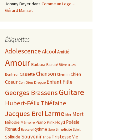
Johnny Boyer
dans
Comme un Lego –
Gérard Manset
Étiquettes
Adolescence
Alcool
Amitié
Amour
Barbara
Beauté
Bière
Blues
Chanson
Cassette
Chien
Bonheur
Chemin
Enfant
Fille
Coeur
Con
Dieu
Drogue
Guitare
Georges Brassens
Hubert-Félix Thiéfaine
Larme
Jacques Brel
Mort
Mer
Poésie
Mélodie
Piano
Pink Floyd
Mémoire
Renaud
Rythme
Simplicité
Rupture
Sexe
Soleil
Souvenir
Tristesse
Vie
Solitude
Tripe