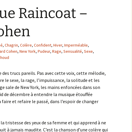
ue Raincoat –
ohen
ié
,
Chagrin
,
Colère
,
Confident
,
Hiver
,
Imperméable
,
ard Cohen
,
New York
,
Pudeur
,
Rage
,
Sensualité
,
Sexe
,
choud
re des trucs pareils. Pas avec cette voix, cette mélodie,
 le sexe, la rage, l’impuissance, la solitude et les
ge sale de New York, les mains enfoncées dans son
oid de décembre à entendre la musique étouffée
 faire et refaire le passé, dans l’espoir de changer
 la tristesse des yeux de sa femme et qui apprend à ne
e nuit à jamais maudite. C’est la chanson d’une colère qui