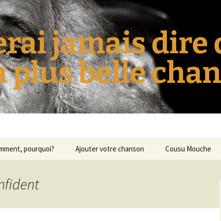
erai jamais dire
la plus belle cha
omment, pourquoi?
Ajouter votre chanson
Cousu Mouche
nfident