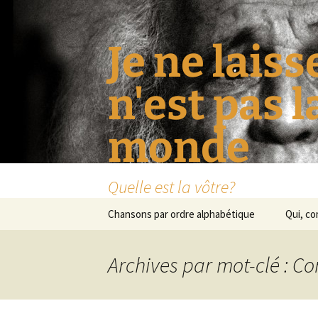
Je ne laiss
n'est pas 
monde
Quelle est la vôtre?
Aller
Chansons par ordre alphabétique
Qui, c
au
contenu
Archives par mot-clé : Co