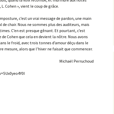
t puis, quand la voix retombe, et murmure aux notes
 L. Cohen », vient le coup de grâce.
imposture, c’est un vrai message de pardon, une main
al de chair. Nous ne sommes plus des auditeurs, mais
times. C’en est presque gênant. Et pourtant, c’est
re de Cohen que cela en devient la nôtre. Nous avons
dans le froid, avec trois tonnes d’amour déçu dans le
e mesure, alors que l’hiver ne faisait que commencer.
Michaël Perruchoud
v=5Ux0yeo4Y0I