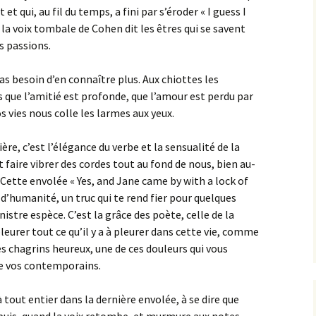
et qui, au fil du temps, a fini par s’éroder « I guess I
et la voix tombale de Cohen dit les êtres qui se savent
rs passions.
 pas besoin d’en connaître plus. Aux chiottes les
s que l’amitié est profonde, que l’amour est perdu par
s vies nous colle les larmes aux yeux.
ère, c’est l’élégance du verbe et la sensualité de la
nt faire vibrer des cordes tout au fond de nous, bien au-
 Cette envolée « Yes, and Jane came by with a lock of
’humanité, un truc qui te rend fier pour quelques
nistre espèce. C’est la grâce des poète, celle de la
leurer tout ce qu’il y a à pleurer dans cette vie, comme
ces chagrins heureux, une de ces douleurs qui vous
de vos contemporains.
 tout entier dans la dernière envolée, à se dire que