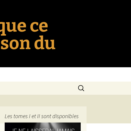
 que ce
nson du
Rechercher :
Les tomes I et II sont disponibles